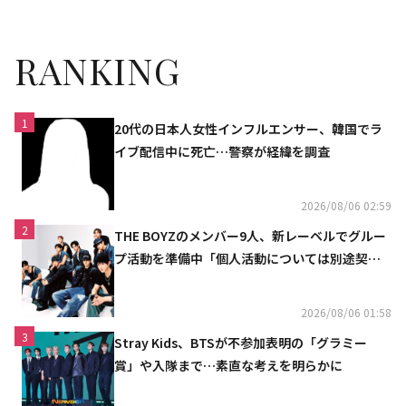
RANKING
1
20代の日本人女性インフルエンサー、韓国でラ
イブ配信中に死亡…警察が経緯を調査
2026/08/06 02:59
2
THE BOYZのメンバー9人、新レーベルでグルー
プ活動を準備中「個人活動については別途契約
へ」
2026/08/06 01:58
3
Stray Kids、BTSが不参加表明の「グラミー
賞」や入隊まで…素直な考えを明らかに