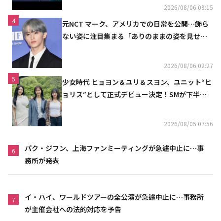
2026/08/06 09:15
4
元NCT マーク、アメリカでの日常を公開…飾ら
ない姿に注目集まる「ありのままの姿を見せた
い」（動画あり）
2026/08/06 02:27
5
少女時代 ヒョヨン＆ユリ＆スヨン、ユニット“ヒ
ョリス”として正式デビュー決定！SMが下半期
の計画を公開
2026/08/05 07:56
パク・ジフン、上海ファンミーティングが急遽中止に…事
6
務所が発表
イ・ハイ、ワールドツアーの全公演が急遽中止に…事務所
7
が主催会社への法的対応を予告