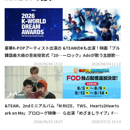
&TEAMのKも出演！映画「ブル
豪華K-POPアーティスト出演の
ーロック」Adoが歌う主題歌
韓国最大級の音楽授賞式『2026
「モンストロ」スペシャルコラ
K-WORLD DREAM AWARDS』8
2026/08/06 15:22
2026/08/04 11:12
ボPV解禁
月27日にU-NEXTが日本独占で
見放題ライブ配信
&TEAM、2ndミニアルバム「M
RIIZE、TWS、Hearts2Hearts
ark on Me」プロローグ映像を
ら出演「めざましライブ」FOD
公開
にて独占生配信
2026/08/02 18:07
2026/07/31 19:14