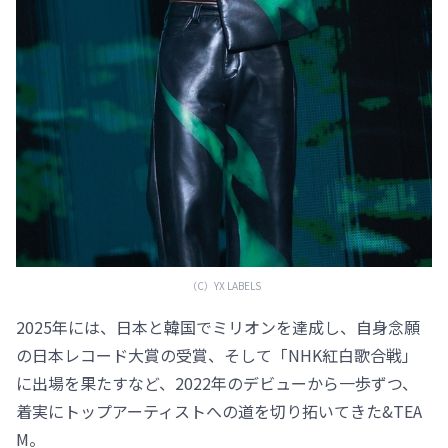
（C）YX LABELS
2025年には、日本と韓国でミリオンを達成し、自身念願
の日本レコード大賞の受賞、そして「NHK紅白歌合戦」
に出場を果たすなど、2022年のデビューから一歩ずつ、
着実にトップアーティストへの道を切り拓いてきた&TEA
M。