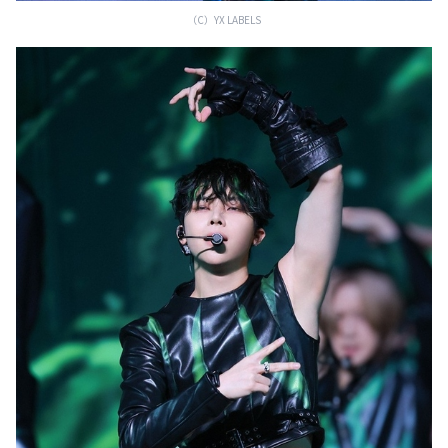
（C）YX LABELS