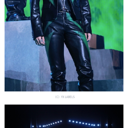
（C）YX LABELS