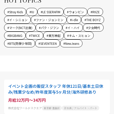
HOT TOPICS
#
Stray Kids
#
IU
#
LE SSERAFIM
#
ウォンビン
#
RIIZE
#
イ・シニョン
#
ファン・ジョンミン
#
i-dle
#
THE BOYZ
#
マーク(NCT出身)
#
パク・ジフン
#
イ・ハイ
#
少女時代
#
BIGBANG
#
TWICE
#
東方神起
#
キム・スヒョン
#
BTS(防弾少年団)
#
SEVENTEEN
#
NewJeans
イベント企画の販促スタッフ 年休121日/基本土日休
み/残業少なめ/昨年度賞与5ヶ月分/海外研修あり
月給32万円～34万円
株式会社ワールドスクエア
東京都 豊島区
正社員 / アルバイト・パート