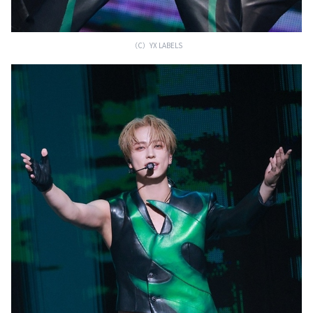
（C）YX LABELS