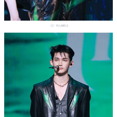
（C）YX LABELS