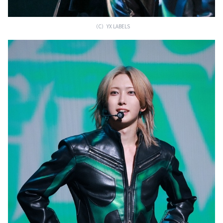
（C）YX LABELS