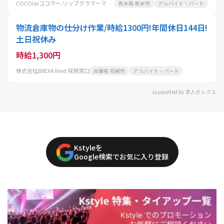
COCOlarココラー.リップグラマーマニアティスパリ
熊本県 熊本市
アルバイト・パート
物流倉庫物の仕分け作業/時給1300円!年間休日144日!
土日祝休み
時給1,300円
株式会社BREXA Next 採用窓口
兵庫県 尼崎市
アルバイト・パート
supported by 求人ボックス
Kstyleを
Google検索でお気に入り登録