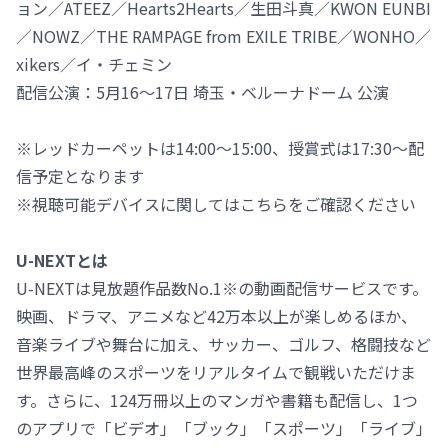
ョン／ATEEZ／Hearts2Hearts／生田斗真／KWON EUNBI
／NOWZ／THE RAMPAGE from EXILE TRIBE／WONHO／
xikers／イ・チェミン
配信公演：5月16～17日 埼玉・ベルーナドーム 公演
※レッドカーペットは14:00～15:00、授賞式は17:30～配
信予定となります
※視聴可能デバイスに関してはこちらをご確認ください
U-NEXTとは
U-NEXTは見放題作品数No.1※の動画配信サービスです。
映画、ドラマ、アニメなど42万本以上が楽しめるほか、
音楽ライブや舞台に加え、サッカー、ゴルフ、格闘技など
世界最高峰のスポーツをリアルタイムで観戦いただけま
す。さらに、124万冊以上のマンガや書籍も配信し、1つ
のアプリで「ビデオ」「ブック」「スポーツ」「ライブ」