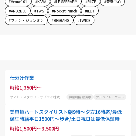
#
Venue101
#
KARA
#
LE SSERAFIM
#
RIIZE
#
音楽中心
#
AND2BLE
#
TWS
#
Rocket Punch
#
ILLIT
#
ファン・ジョンミン
#
BIGBANG
#
TWICE
仕分け作業
時給1,350円～
ヤマト・スタッフ・サプライ株式会社
神奈川県 横浜市
アルバイト・パート
美容師パートスタイリスト朝9時～夕方16時迄/最低
保証時給平日1500円～歩合/土日祝日は最低保証時給
2000円～歩合/別途交通費支給¥5000～
時給1,500円～3,500円