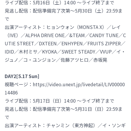
ライブ配信：5月16日（土）14:00 ～ライブ終了まで
見逃し配信：配信準備完了次第～5月30日（土）23:59ま
で
出演アーティスト：ヒョンウォン（MONSTA X）／レイ
（IVE）／ALPHA DRIVE ONE／&TEAM／CANDY TUNE／C
UTIE STREET／DXTEEN／ENHYPEN／FRUITS ZIPPER／
IDID／木村ミサ／KYOKA／SWEET STEADY／VVUP／イ・
ジュノ／コ・ユンジョン／佐藤アツヒロ／赤坂晃
DAY2[5.17 Sun]
視聴ページ：https://video.unext.jp/livedetail/LIV00000
14486
ライブ配信：5月17日（日）14:00 ～ライブ終了まで
見逃し配信：配信準備完了次第～5月31日（日）23:59ま
で
出演アーティスト：チャンミン（東方神起）／イ・ソンギ