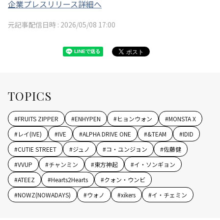
企業プレスリリース詳細へ
元記事配信日時 :
2026/05/08 17:00
TOPICS
#
FRUITS ZIPPER
#
ENHYPEN
#
ヒョンウォン
#
MONSTA X
#
レイ(IVE)
#
IVE
#
ALPHA DRIVE ONE
#
&TEAM
#
IDID
#
CUTIE STREET
#
ジュノ
#
コ・ユンジョン
#
佐藤健
#
VVUP
#
チャンミン
#
東方神起
#
イ・ソンギョン
#
ATEEZ
#
Hearts2Hearts
#
クォン・ウンビ
#
NOWZ(NOWADAYS)
#
ウォノ
#
xikers
#
イ・チェミン