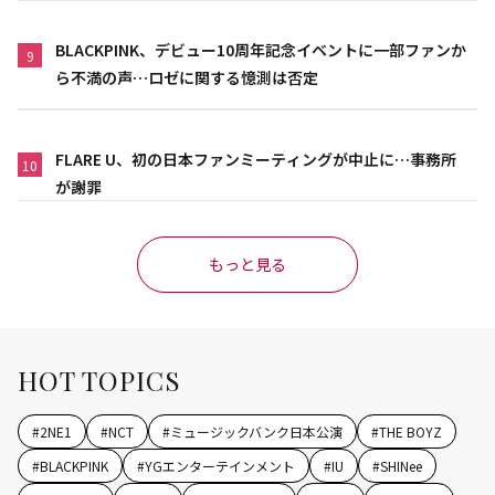
BLACKPINK、デビュー10周年記念イベントに一部ファンか
9
ら不満の声…ロゼに関する憶測は否定
FLARE U、初の日本ファンミーティングが中止に…事務所
10
が謝罪
もっと見る
HOT TOPICS
#
2NE1
#
NCT
#
ミュージックバンク日本公演
#
THE BOYZ
#
BLACKPINK
#
YGエンターテインメント
#
IU
#
SHINee