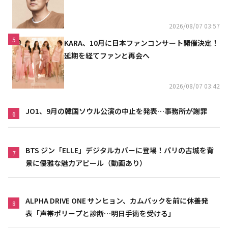
2026/08/07 03:57
5
KARA、10月に日本ファンコンサート開催決定！
延期を経てファンと再会へ
2026/08/07 03:42
JO1、9月の韓国ソウル公演の中止を発表…事務所が謝罪
6
BTS ジン「ELLE」デジタルカバーに登場！パリの古城を背
7
景に優雅な魅力アピール（動画あり）
ALPHA DRIVE ONE サンヒョン、カムバックを前に休養発
8
表「声帯ポリープと診断…明日手術を受ける」