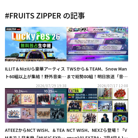
#
FRUITS ZIPPER
の記事
ILLIT＆NiziUら豪華アーティス
TWSから＆TEAM、Snow Man
ト60組以上が集結！野外音楽フ
まで総勢80組！明日放送「音楽
ェス「LuckyFes'26」ABEMAに
の日2026」タイムテーブルと歌
2026/07/29 19:38
2026/07/17 12:08
て無料独占生中継
唱曲を発表
ATEEZからNCT WISH、＆TEA
NCT WISH、NEXZら登場！「V
Mまで！日本発「MUSIC EXPO
enue101 EXTRA」7月4日＆18