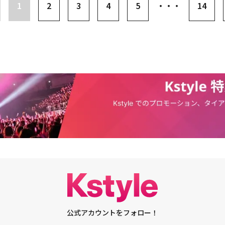
ジでファンを魅了した。また、今回の公演で初公開されたヒョンビンの未発
1
2
3
4
5
・・・
14
ていただきます。・プレゼントはお選びいただけませんので、予めご了承く
り」を含め、ファンソング「DAY_AND」まで、充実したセットリストで
style（＠Kstyle_news）のアカウントよりDM（ダイレクトメッセージ）
NOWZはファンコンサートらしく、会場を訪れたファンと積極的にコミュニ
ていただきます。・プレゼントに関するDM/メンションでのご連絡は、平日
ァンの願いを叶える「願いを言ってみて」コーナーでは、K-POPの人気チャ
ます。※DM（ダイレクトメッセージ）は、Kstyle（＠Kstyle_news） をフォ
ンのパロディで、歓声と笑いを同時に誘ったほか、チームワークを確認でき
んと、お送りすることができませんので、ご注意ください。【注意事項】※
とより身近に交流した。彼らによる多様なカバー曲のステージも、見る楽し
、弊社が不適切な行為がされていると判断いたしましたアカウントは、キャ
TOMORROW X TOGETHERの「ある日頭から角が出てきた（CROW
いただきます。※弊社は、ご応募者のポスト・投稿（ツイート）内容につい
を披露しながら練習生時代を回想し、ヒョンビン、ユン、ヨヌはスタンドマ
せん。※当選発表は、当選者様への当選のご連絡をもってかえさせていただ
ーソングライターであるtuki.の「晩餐歌」を熱唱してボーカルのハーモニ
さい。※当選通知後、指定の日時までにご連絡がない場合、当選を無効とさ
シユンはNCTのマークの「Fraktsiya（Feat. イ・ヨンジ）」を選曲し、
選結果に関するお問い合せは受け付けておりませんので、ご了承ください。
出した。NOWZは公演の終盤、初のファンコンサートをケーキでお祝いし、
内容や条件は、予告なく変更する場合がございます。あらかじめご了承くだ
かったけれど、本当に楽しかったし、今日という日が夢のようだ」とし、
渡はできません。※賞品の不具合・破損に関する責任は一切負いかねます。
の名称）の応援のおかげでここまで来ることができた。素敵な時間を作ってく
たっては、必ず弊社個人情報保護方針＜プライバシーポリシー＞をお読み下
。続けて「夢と力になってくれてありがとう。DAY_ANDの前で一生懸命
いただく住所、氏名、電話番号は、その確認などの関連情報のご案内のみに
れからもRun with meしてほしい」と、涙と共に真心のこもった感想を伝
了後は弊社の定める方法に基づき消去いたします。※インターネット通信
のファンコンサートを成功裏に終えた彼らは、5月に埼玉のベルーナドーム
トに関しての全ての費用はお客様のご負担になります。※次の場合はいずれ
R ENTERTAINER AWARDS 2026」に出席し、日本ファンと対面する。
すのでご注意ください。・応募時の内容に記載不備がある場合。・お客さま
絡不能などの場合。・本キャンペーン当選賞品を、インターネットオークシ
・譲渡することは禁止しております。※当選者の方は、当選連絡のDMに記
NS等で公開されますと、第三者に入力されてしまう危険性がございますのでお
公式アカウントをフォロー！