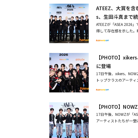
映画「ワイルド・シング
ATEEZ、大賞を含む
件に巻き込まれ一夜にし
s、生田斗真まで
た再起のチャンスをつか
ングヘアに変身！映画「
ATEEZが「ASEA 20
の映画「ワイルド・シング」マガジ
得して存在感を示した。昨日
で見る 류승룡 柳承龍(@ryuseungryong_)がシェアした投稿 この投稿をInstagramで見る NOWZ 나우
INER AWARDS 202
즈(@nowz_official)がシェアした投稿 この投稿をInstagramで見る aes
迎えた韓国を代表する芸能
がシェアした投稿 この投稿をInstagramで見る BOYNEXTDOOR(@boynextdoor_official)がシェアし
ル専門マガジン＠star
た投稿 この投稿をInstagramで見る 두산베어스(@doosanbears.1982)がシェアした投稿※動画はク
【PHOTO】xiker
目の授賞式では、女優イ
リックまたはタップで閲
た。チャンミンは「ソン
に登場
に立った」と語り、イ・
17日午後、xikers、N
るが、チャンミンさんを信
トップクラスのアーティストた
出身のクォン・ウンビ、ウォノ、N
S 2026」（「ASEA
D BLUEなど、1年間
OTO】xikers「ASEA
演し、ベルーナドームを熱く
目のレッドカーペットに
AR」のトロフィーは、ATEE
【PHOTO】NOW
T CONCEPTUAL A
17日午後、NOWZが「
はATINY（ファンの
アーティストたちが一堂に会する
ープだ。これからも体が
EA 2026」）は16
への熱い思いを明かし、拍
音波」で圧倒的なパフォ
UR : Part.3」に続き、