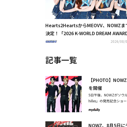
Hearts2HeartsからMEOVV、NOWZ
決定！「2026 K-WORLD DREAM AWAR
豪華ラインナップ発表
2026/08/0
記事一覧
【PHOTO】NOW
を開催
5日午後、NOWZがソウ
hilles」の発売記念シ
情を映画のように表現した
決定・映画「ワイルド・
ルが続々パロディ
NOWZ、8月5日に