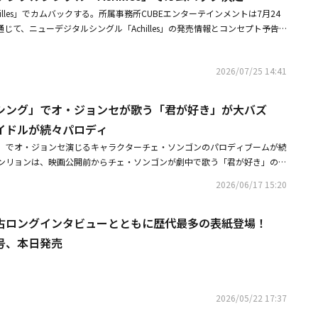
hilles」でカムバックする。所属事務所CUBEエンターテインメントは7月24
通じて、ニューデジタルシングル「Achilles」の発売情報とコンセプト予告
ターには新曲のタイトル「Achilles」と発売日の8月5日が記されている。
ンバーシユンの鋭い眼差しが相まって、新曲のコンセプトへの期待を高め
2026/07/25 14:41
WZはZフィルムコンテンツにて、レタス、キュウリ、トマト、アボカド、鶏
に扮したユニークな演技を披露。その後、華やかなディスコ風スタイリング
せ、SNSで話題を集めた。また、メンバーたちを象徴するサラダを注文する
シング」でオ・ジョンセが歌う「君が好き」が大バズ
ンドサラダ」ウェブサイトを運営し、多彩なコンテンツを先行公開した。N
イドルが続々パロディ
以降、ロックジャンルの「EVERGLOW」、EDMサウンドの「HomeRU
」でオ・ジョンセ演じるキャラクターチェ・ソンゴンのパロディブームが続
MO（Feat. YRD Leo）」、リーダーヒョンビンの自作曲「Us」などを発表
ンリョンは、映画公開前からチェ・ソンゴンが劇中で歌う「君が好き」のカ
披露してきた。多彩な予告コンテンツでカムバックの雰囲気を盛り上げてき
し話題に。その後、天使の羽まで着用してチェ・ソンゴンをパロディし、話題
hilles」でどのような新たな姿を見せてくれるのか、注目が集まっている。NO
2026/06/17 15:20
通じて「オ・ジョンセに借りはない。映画にも投資していない。酒、タバコも
ングル「Achilles」を発売し、本格的な活動に乗り出す。
気持ちで」とつけ加え、親交や対価に基づくものではない自発的な行動であ
占ロングインタビューとともに歴代最多の表紙登場！
った。アイドルグループの参加も相次いだ。NOWZのシユンとヒョンビン
ウス、羽まで揃えてパロディした。2人はオ・ジョンセと一緒に「君が好
号、本日発売
撮影。チェ・ソンゴンとは違って、2人はアニメーション「ハウルの動く
ュアルで目を引いた。他にもaespaのWINTER、BOYNEXTDOORのテサ
 ONEのサンウォンなど、多数の人気アイドルがチャレンジ動画を投稿している。
トゥサン）ベアーズのクァク・ビン投手がチェ・ソンゴンの扮装をしてオー
2026/05/22 17:37
す動画を公開し、野球ファンの注目を集めた。韓国で6月3日に公開された