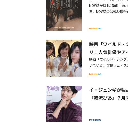
NOWZが8月に新曲「Ac
日、NOWZの公式SNSを
ポスターを公開した。ポス
赤いタイポグラフィとメ
た。これに先立ち、NO
の胸肉などサラダの食材
へと大変身する展開を見
映画「ワイルド・
ファン参加型の「デイア
リ！人気俳優やア
OWZはリブランディング
映画「ワイルド・シング
N」、ヒップホップ曲「AM
いている。俳優リュ・ス
し、幅広い音楽カラーを
バー映像をSNSに掲載
たNOWZが、新曲「Ac
を集めた。彼はSNSを
WZは8月5日にデジタルシ
やっていない」「純粋な
イ・ジュンギが独
ることを伝え、笑いを誘
は、ウィッグと白いブラ
『韓流ぴあ』７月
き」のチャレンジ映像を
城」のハウルを思わせるビジ
ン、ALPHA DRIVE
スポーツ界でも、斗山（
ルスター戦投票参加を促