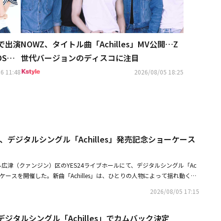
まで出演
NOWZ、タイトル曲「Achilles」MV公開…Z
DS」
世代バージョンのディスコに注目
6 11:48
2026/08/05 18:25
Z、デジタルシングル「Achilles」発売記念ショーケース
ル広津（クァンジン）区のYES24ライブホールにて、デジタルシングル「Ac
ョーケースを開催した。新曲「Achilles」は、ひとりの人物によって揺れ動く感
楽曲だ。・NOWZ、8月5日にデジタルシングル「Achilles」でカムバック
2026/08/05 17:15
シング」でオ・ジョンセが歌う「君が好き」が大バズリ！人気俳優やアイド
デジタルシングル「Achilles」でカムバック決定