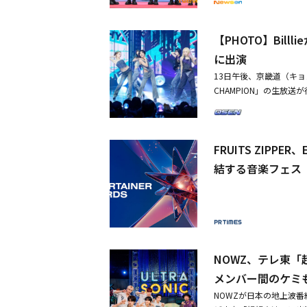
ンサートを盛況裏に終了
のミリオンセラーを記録
アを魅了したレジェンド、東
NDARY ARTIST OF AS
【PHOTO】Billl
ロフィーまで手に入れ、
に出演
謝申し上げる。このよう
13日午後、京畿道（キョン
ん、Cassiopeia（
CHAMPION」の生放送が行
に感謝の気持ちを伝えた。ガ
5tion、82MAJOR、L
A THE BEST GROU
「ZAP」MVを公開！個性
冠を達成。2月に新曲「
6月開催「SEOUL PARK 
ださった関係者の方々、
FRUITS ZIP
たい」とし、「本当に一
いてほしい」と呼びかけた。
結する音楽フェス「A
た。「FAN CHOICE AR
ーは現金を持つ～」で好評を博
は、2ndフルアルバムでも人
N」部門はAHOFに贈られ
少女時代のユナとイ・チェミ
HARACTER」も受賞
NOWZ、テレ東
者の皆さん、いつも応援
メンバー間のケミ
心から感謝申し上げる」と感想
イ・ソンギョンは、「素
NOWZが日本の地上波