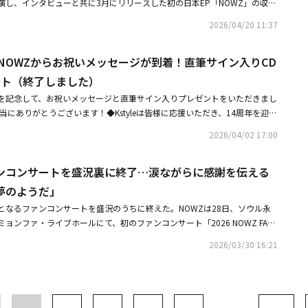
。良い作品と演技で恩返ししたい」と、感極まった感想を述べた。このほ
演し、インタビューと共に3月にリリースした初の日本EP「NOWZ」の収録
「ASEA THE BEST STAGE」を受賞。授賞式に初めて出席したxikersは
nese ver.）」のステージを披露した。この日、次世代K-POPを代表するルーキ
2026/04/20 11:37
を、NOWZは昨年に続き「ASEA HOT TREND」を2年連続で受賞した。・ENHYP
WZは、メンバー間のケミストリー（相手との相性）や様々なエピソードを公
SEA 2026」&TEAMからALPHA DRIVE ONEまで続々受賞・【PHOTO】
の先輩i-dleのファンでもあるMCのファーストサマーウイカとの縁を伝
6」2日目のレッドカーペットに登場「ASEA 2026」2日目の受賞者（作品）リスト
周年】NOWZからお祝いメッセージが到着！直筆サイン入りCD
出した。特にヨヌとヒョンビンは流暢な日本語でインタビューを進行し、フ
E YEAR：ATEEZ◆ASEA TOP TOURING ARTIST：東方神起◆ASEA THE PLATI
HomeRUN（Japanese ver.）」のステージでは、安定したライブと力強
ント（終了しました）
RAMPAGE from EXILE TRIBE、Hearts2Hearts◆ASEA FAN CHOICE CO
ォーマンスで目を引いた。彼らは日本での正式デビュー以降、様々な活動を
 14周年を記念して、お祝いメッセージと直筆サイン入りプレゼントをいただきまし
時代 ユナ＆イ・チェミン◆ASEA FAN CHOICE ARTIST ACTOR：2PM ジ
いる。最近ではABEMAで公開された初の日本バラエティ「祝！日本デビュ
本当にありがとうございます！◆Kstyleは皆様に応援いただき、14周年を迎え
 ARTIST SINGER：イム・ヨンウン◆ASEA FAN CHOICE 5th GENERATION：A
Zの魅力を徹底解剖 in ABEMA」が好評を得たほか、メンバーたちは「第42
6日にオープンしたKstyleは、14周年を迎えました。今回、14周年を記念し
ONCEPTUAL ARTIST：ATEEZ◆ASEA THE BEST GROUP MALE：Stray Kids◆
コレクション 2026 SPRING/SUMMER」や日本プロバスケチーム・神戸ス
2026/04/02 17:00
スト・俳優の方々からお祝いメッセージが到着！ 貴重な動画やサイン入り
 FEMALE：Hearts2Hearts◆ASEA THE BEST OST：ZEROBASEONE ソン・ハ
テージにも登場し、存在感を示した。NOWZは5月16日と17日、さいたま
ます。そして、皆さんから特別にいただいたサイン入りグッズのプレゼント
 CHARACTER FEMALE：イ・ソンギョン◆ASEA THE BEST CHARACTER MAL
第3回 ASIA STAR ENTERTAINER AWARDS 2026」に参加し、改めて
ァンコンサートを盛況裏に終了…涙ながらに感謝を伝える
14周年特設ページ】https://kstyle.com/anniversary/14th.ksn
GRAND LEGENDARY ARTIST OF ASIA：東方神起◆ASEA THE BEST STA
の存在感を示す予定だ。彼らは2024年4月2日にデビューシングル「NOW
NOWZ、初の日本盤EPをリリース決定！発売記念の来日ミニライブ＆特典会
EA THE BEST STAGE：クォン・ウンビ、ウォノ◆ASEA HOT TREND：NO
夢のようだ」
一歩を踏み出し、最近デビュー2周年を迎えた。昨年5月にグループ名を「NO
「EVERGLOW」が米ビルボードのスタッフ・ピック「2025年最高のK-PO
kers、WILD BLUE
グして以降、キャリアハイを更新しながらグローバルな影響力を拡大中
となるファンコンサートを盛況のうちに終えた。NOWZは28日、ソウル永
リンク】・NOWZ 日本オフィシャルサイト・NOWZ 日本オフィシャルX
ァンコンサートを盛況裏に終了涙ながらに感謝を伝える「今日という日が夢の
ョンファ・ライブホールにて、初のファンコンサート「2026 NOWZ FAN-
りCD 3名様※プレゼントは終了しました。たくさんのご応募ありがとうござ
バラエティに初挑戦！3月28日よりABEMAにて国内独占・無料配信
ンと特別な思い出を作った。特に、4月2日にデビュー2周年を控えている中
style公式X（Twitter）アカウント「＠Kstyle_news」をフォロー②コチ
2026/03/30 16:21
、その意味をより一層輝かせた。昨年発売された「EVERGLOW」と「Pro
T）するだけ。奮ってご応募ください。【応募期間】2026年4月2日（木）
公演の幕を開けた彼らは、堂々とした挨拶と近況トークでファンを迎えた。メンバー
 11：00まで【参加条件】・X（Twitter）でKstyle公式アカウント（＠Kstyle
披露した日本初のオリジナル曲「AMMO（feat. YRD Leo）」のステージ
していること。・日本に居住されている方（賞品配送先が日本国内の方）・応
」をはじめ、「HomeRUN」「TICKET」「Let's get it」など、確かな歌唱
意いただける方【当選発表について】・プレゼントの当選については、厳正