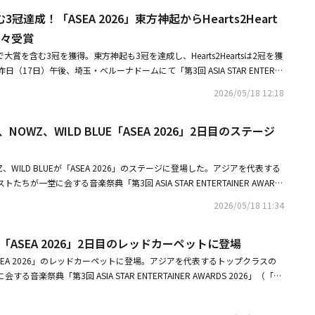
」（監督：ソン・ジェゴン）は、かつて歌謡界を席巻しながらも予期せぬ事
3冠達成！「ASEA 2026」東方神起からHearts2Heart
て解散した3人組混成ダンスグループ・トライアングルが、20年ぶりに訪れ
続々受賞
むため無謀な挑戦に挑むコメディ映画だ。・【PHOTO】オ・ジョンセ、ロ
ワイルド・シング」舞台挨拶に出席・カン・ドンウォン＆オム・テグら出演
26」で大賞を含む3冠を獲得。東方神起も3冠を達成し、Hearts2Heartsは2冠を獲
ンポスター＆キャラクター紹介映像を公開 この投稿をInstagram
（17日）午後、埼玉・ベルーナドームにて「第3回 ASIA STAR ENTERTA
6」（以下「ASEA 2026」）が開催された。「ASEA 2026」は、今年創刊21周年を
2026/05/18 12:18
pa 에스파(@aespa_official)
・スポーツ専門メディアNewsenと、創刊14周年を迎えたスター＆スタイ
1が主催し、ASEA組織委員会が主管する授賞式で、今年で3回目を迎えた。2日
s、NOWZ、WILD BLUE「ASEA 2026」2日目のステージ
・ソンギョンと東方神起のチャンミンがMCを務め、息の合った司会を見せ
覧できます。
ギョンさんとMCとして息を合わせることになり、ワクワクしながらこの場
ソンギョンも「グローバルなフェスティバルに立つことになり、緊張してい
OWZ、WILD BLUEが「ASEA 2026」のステージに登場した。アジアを代表する
じて頑張りたい」と伝えた。イベントにはチャンミン、ATEEZ、IZ*ONE
ちが一堂に会する音楽祭典「第3回 ASIA STAR ENTERTAINER AWARD
OWZ、xikers、THE RAMPAGE from EXILE TRIBE、生田斗真、WIL
 2026」）は16日と17日の2日間、埼玉・ベルーナドームで開催された。・【PH
、グローバルステージで目覚ましい成果を上げたトップアーティストたちが総出
2026/05/18 11:34
 2026」2日目のレッドカーペットに登場・【PHOTO】NOWZ「ASEA 2026」2日
盛り上げた。授賞式の最高栄誉である大賞「ASEA RECORD OF THE YE
登場
Zが獲得した。これに先立ち、「ASEA THE PLATINUM」「ASEA THE BES
Z「ASEA 2026」2日目のレッドカーペットに登場
RTIST」を受賞した彼らは大賞まで加え、堂々と3冠に輝いた。ATEEZは「僕たち
ASEA 2026」のレッドカーペットに登場。アジアを代表するトップクラスの
名称）の前で、体が壊れんばかりに踊り、喉が痛くなるほど歌う自信のあるグル
音楽祭典「第3回 ASIA STAR ENTERTAINER AWARDS 2026」（「AS
壊れんばかりに、声が枯れるまで皆さんの前で歌う歌手になる」とステージ
日と17日の2日間、埼玉・ベルーナドームで開催される。・NOWZ、テレ東「超超
手を浴びた。彼らは、昨年リリースした12thミニアルバム「GOLDEN HO
ーマンス！流暢な日本語やメンバー間のケミも披露・NOWZ、初のファンコ
2月にリリースした13thミニアルバム「GOLDEN HOUR : Part.4」で通算6作目