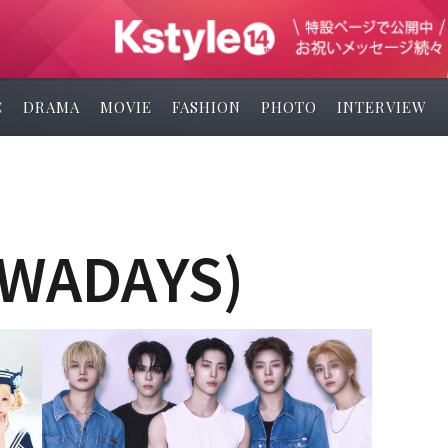
C
DRAMA
MOVIE
FASHION
PHOTO
INTERVIEW
WADAYS)