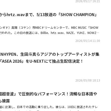
2026/05/17 16:21
涙ながらに感謝を伝える「今日という日が夢のようだ」
し、K-POPを代表するアーティストとして圧倒的な影響力を証明した。アジ
方神起の活躍も群を抜いていた。東方神起は「ASEA THE GRAND LEGE
IA」と「ASEA THE PLATINUM」に続き、「ASEA TOP TOURING ARTIST」のト
ieからhrtz․wavまで、5/13放送の「SHOW CHAMPION」
3冠を達成した。チャンミンは「本当に素晴らしい賞をいただき、心から感
な素晴らしい賞をいただく場に招待してもらえたのは、すべてファンの皆さ
ギド）高陽（コヤン）市MBCドリームセンターで、MBC MUSIC「SHOW
韓国ファンの名称）とBigeast（日本ファンの名称）のおかげだ」と述べ、ファン
われた。この日の放送には、Billlie、hrtz․wav、NAZE、YUHZ、NOWZ、
ールズグループ部門では、Hearts2Heartsの勢いが凄まじかった。「ASE
OVEONEらが出演。CORTISが出演せずに1位を獲得した。・Billlie、タイトル曲
P（FEMALE）」に続き、主要部門である「ASEA THE PLATINUM」まで受賞し、2
2026/05/14 11:30
がにじみ出るラップに注目・2NE1のDARAからMONSTA X、CNBLUEまで！
RUDE！」で音源チャートのトップを席巻した彼女たちは、「貴重な賞をく
MUSIC FESTIVAL」豪華ラインナップ公開
いつも応援してくださるファンの皆さん、家族、スタッフの皆さんに感謝し
PER、ENHYPEN、生田斗真らアジアのトップアーティストが集
生懸命カムバックの準備をしているので、次のアルバムもぜひ楽しみにして
ファンの投票で決定される「ASEA FAN CHOICE」部門も激戦となっ
SEA 2026」をU-NEXTにて独占生配信決定！
TIST（ACTOR）」部門は、tvN「テプン商事」、Netflix「CASHERO ～ヒーロ
した2PMのジュノが受賞。「FAN CHOICE ARTIST（SINGER）」部門
気を博したイム・ヨンウンが受賞した。「FAN CHOICE 5th GENERATIO
た。「FAN CHOICE COUPLE」部門は、ドラマ「暴君のシェフ」で共演した
2026/05/08 18:13
ンが受賞した。イ・チェミンはカップル賞に続き、「ASEA THE BEST C
し、2冠を達成。彼は「『暴君のシェフ』というドラマを愛してくださった視聴
「超超音波」で圧倒的なパフォーマンス！流暢な日本語や
してくださるファンの皆さんのおかげで、この賞を受け取ることができた。
も披露
を述べた。同じく「ASEA THE BEST CHARACTER」を受賞したMCの
晴らしいキャラクターを作ることができたのは、共に働いてくれたドラマチ
番組に出演し、日本での活動に乗り出した。彼らは、18日に放送されたテレ