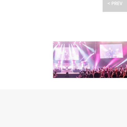
力と完成度の高いステー
< PREV
なる抽選の上、決定させ
売の自作曲「僕たちの始ま
ださい。・当選者の方にはK
多彩な魅力を披露した。
にて当選のご連絡をさせ
ケーションを図った。フ
10：00～18：30となり
レンジやドラマの名シー
ローいただいておりませ
るゲームを通じてファン
本キャンペーンに関して
さを加えた。メンバーたちは
ンペーン対象外とさせて
N）」のカバーステージ
ては一切の責任を負いま
イクを使い、日本のシンガ
きますので、ご了承くだ
ーを見せつけた。ジニョクと
せていただきます。※当
ファンの熱い呼応を引き
※当キャンペーンの掲載
「準備の過程で不安も多
さい。※当選の権利の譲
「DAY_AND（ファン
※キャンペーン参加にあ
れてありがとう」と語った
さい。※当選時にご連絡
音楽を続けていくので、こ
使用し、キャンペーン終
えた。熱い声援の中、初
料・接続料およびツイー
で開催される「ASIA STA
のご応募も無効となりま
のご住所が不明・又は連
ョンなどで第三者に転売
載されているURLをS
控えください。