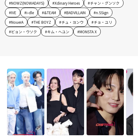
#
NOWZ(NOWADAYS)
#
Xdinary Heroes
#
チャン・グンソク
#
IVE
#
i-dle
#
&TEAM
#
BADVILLAIN
#
n.SSign
#
NouerA
#
THE BOYZ
#
チュ・ヨンウ
#
チョ・ユリ
#
ビョン・ウソク
#
キム・ヘユン
#
MONSTA X