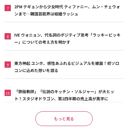
2PM テギョンから少女時代 ティファニー、ムン・チェウォ
7
ンまで…韓国芸能界は結婚ラッシュ
IVE ウォニョン、代名詞のポジティブ思考「ラッキービッキ
8
ー」についての考え方を明かす
東方神起 ユンホ、感性あふれるビジュアルを披露！初ソロ
9
コンに込めた想いを語る
「鉄槌教師」「伝説のキッチン・ソルジャー」が大ヒッ
10
ト！スタジオドラゴン、第2四半期の売上高が黒字に
もっと見る