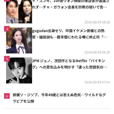
イ・スンギ、105億ウォン規模の保証金が返還さ
れず…チャ・ガウォン会長を詐欺の疑いで告訴
へ
2026/08/09 08:28
4
gugudan出身セリ、中国イケメン俳優との熱
愛・破局説も…数年間にわたる噂に終止符「邪
魔しないで」
2026/08/09 06:39
5
2PM ジュノ、次回作となるNetflix「バイキン
グ」への意気込みを明かす「違った雰囲気の姿
をお見せできると思う」
2026/08/09 07:59
俳優ソ・ジソブ、今年49歳とは思えぬ色気…ワイルドなグ
6
ラビアを公開