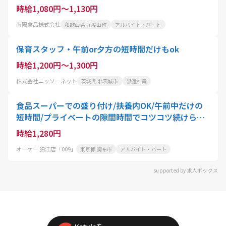
時給1,080円～1,130円
南陽食品株式会社
和歌山県 九度山町
アルバイト・パート
保育スタッフ・午前or夕方の短時間だけもok
時給1,200円～1,300円
株式会社ニッソーネット
茨城県 北茨城市
派遣社員
食品スーパーでの盛り付け/扶養内OK/午前中だけの
短時間/プライベートの隙間時間でコツコツ続けられ
る
時給1,280円
オーケー 狛江店「009」
東京都 調布市
アルバイト・パート
supported by 求人ボックス