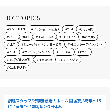
HOT TOPICS
#
SEVENTEEN
#
セリ(gugudan出身)
#
2PM
#
少女時代
#
2NE1
#
NCT
#
BLACKPINK
#
THE BOYZ
#
fantagio
#
ILLIT
#
ミュージックバンク日本公演
#
YGエンターテインメント
#
RIIZE
#
ファン・ジョンミン
#
BIGBANG
#
TWICE
#
BTS(防弾少年団)
#
NewJeans
#
ミン・ヒジン
#
Kstyle PARTY
調理スタッフ/特別養護老人ホーム 国城寮/6時半～15
時半or9時～18時/週2~3日休み