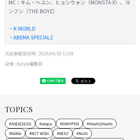
MC：キム・ヘユン、ヒョンウォン（MONSTA X）、ヨ
ンフン（THE BOYZ）
・K WORLD
・ABEMA SPECIAL2
元記事配信日時 :
2025/04/30 12:58
記者 :
Kstyle編集部
TOPICS
#
ASEA(2025)
#
aespa
#
ENHYPEN
#
Hearts2Hearts
#
KiiiKiii
#
NCT WISH
#
NEXZ
#
NiziU