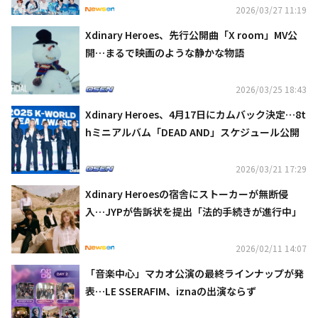
2026/03/27 11:19
Xdinary Heroes、先行公開曲「X room」MV公
開…まるで映画のような静かな物語
2026/03/25 18:43
Xdinary Heroes、4月17日にカムバック決定…8t
hミニアルバム「DEAD AND」スケジュール公開
2026/03/21 17:29
Xdinary Heroesの宿舎にストーカーが無断侵
入…JYPが告訴状を提出「法的手続きが進行中」
2026/02/11 14:07
「音楽中心」マカオ公演の最終ラインナップが発
表…LE SSERAFIM、iznaの出演ならず