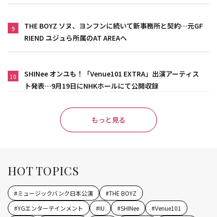
THE BOYZ ソヌ、ヨンフンに続いて新事務所と契約…元GF
9
RIEND ユジュら所属のAT AREAへ
SHINee オンユも！「Venue101 EXTRA」出演アーティス
10
ト発表…9月19日にNHKホールにて公開収録
もっと見る
HOT TOPICS
#
ミュージックバンク日本公演
#
THE BOYZ
#
YGエンターテインメント
#
IU
#
SHINee
#
Venue101