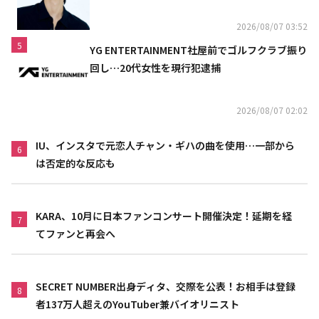
結
2026/08/07 03:52
5
YG ENTERTAINMENT社屋前でゴルフクラブ振り
回し…20代女性を現行犯逮捕
2026/08/07 02:02
IU、インスタで元恋人チャン・ギハの曲を使用…一部から
6
は否定的な反応も
KARA、10月に日本ファンコンサート開催決定！延期を経
7
てファンと再会へ
SECRET NUMBER出身ディタ、交際を公表！お相手は登録
8
者137万人超えのYouTuber兼バイオリニスト