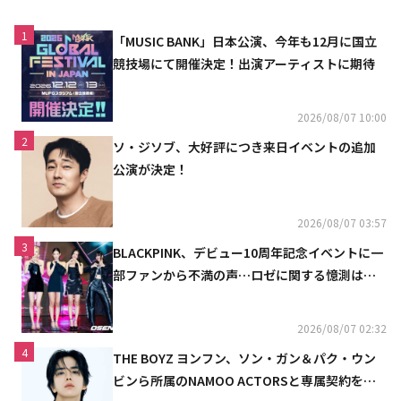
1
「MUSIC BANK」日本公演、今年も12月に国立
競技場にて開催決定！出演アーティストに期待
2026/08/07 10:00
2
ソ・ジソブ、大好評につき来日イベントの追加
公演が決定！
2026/08/07 03:57
3
BLACKPINK、デビュー10周年記念イベントに一
部ファンから不満の声…ロゼに関する憶測は否
定
2026/08/07 02:32
4
THE BOYZ ヨンフン、ソン・ガン＆パク・ウン
ビンら所属のNAMOO ACTORSと専属契約を締