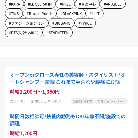
#
KARA
#
LE SSERAFIM
#
RIIZE
#
音楽中心
#
AND2BLE
#
TWS
#
Rocket Punch
#
BLACKPINK
#
ILLIT
#
ファン・ジョンミン
#
BIGBANG
#
TWICE
#
BTS(防弾少年団)
#
SEVENTEEN
オープンorクローズ専任の美容師・スタイリスト/オ
ートシャンプー完備!これまで手荒れや腰痛にお悩み
の美容師さんにも大好評
時給1,200円～1,350円
カットカラー専門店チョキぺタ スーパーマツモト五条店
京都府 京都市
アルバイト・パート
時間日数相談可/扶養内勤務もOK/年齢不問/施設での
調理
時給1,200円