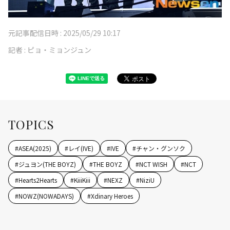
元記事配信日時 :
2025/05/29 10:17
記者 :
ピョ・ミョンジュン
TOPICS
#
ASEA(2025)
#
レイ(IVE)
#
IVE
#
チャン・グンソク
#
ジュヨン(THE BOYZ)
#
THE BOYZ
#
NCT WISH
#
NCT
#
Hearts2Hearts
#
KiiiKiii
#
NEXZ
#
NiziU
#
NOWZ(NOWADAYS)
#
Xdinary Heroes