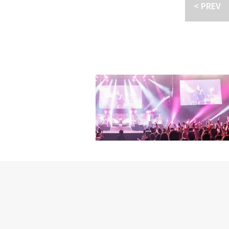
熱い反応を引き出し、初の
< PREV
一つの言葉で表現すると
は、ウォノがソロデビュ
すべての感情の流れを音楽
-POPファンの熱い期待
また成し遂げたい目標は
でも自分を守り、前に進
いいなと思います。様々
実と向き合い、自分自身
て、喜んでいただきたい
「if you wann
たので、その挑戦がしっか
も、「Fun」「DND」「Sciss
WENEE（ウォノのフ
c」、先行公開曲「Bette
様々な楽曲で挨拶できる
認できる全10曲が収録さ
ENEE、これからも素
て聴くことができる。また