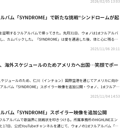
2026/02/05 13:03
特別にいただいたサイン入りグッズのプレゼントも順次スタート！ お楽し
ps://kstyle.com/anniversary/14th.ksn 【ウォノ 関連記事】・ウォ
SYNDROME」で新たな挑戦シンドロームが起きてほしい・ウォノ、新曲「Go
アルバム「SYNDROME」で新たな挑戦“シンドロームが起
ビデオを公開中毒性の強いメロディー＆歌詞に注目【関連リンク】・ウォノ 日本
フィシャルYouTube
を証明するフルアルバムで帰ってきた。先月31日、ウォノは1stフルアルバ
発売し、カムバックした。「SYNDROME」は愛を通過した後、体と心に残る反
なドラマの代わりにテンポ、トーン、ボーカルの流れの変化に沿って感情の
2025/11/06 20:11
は滑らかに流れていくが、全部聴くとそれぞれの場面が鮮明に残る構成が印
 you wanna」は「望むなら今もっと近づこう」というストレートなメッセー
ォノ、海外スケジュールのためアメリカへ出国…笑顔でポー
＆Bトラックで、ウォノ自らが作曲とアレンジに参加した。他にも「Fun」
The Time」「Beautiful」「On Top OF The World」「Maniac」「Better T
iar」まで、ウォノの成長した音楽が確認できる計10曲が収録された。―― デビュー
スケジュールのため、仁川（インチョン）国際空港を通じてアメリカに向か
でカムバックした感想はいかがですか？ウォノ：1stフルアルバムで帰って
ルアルバム「SYNDROME」スポイラー映像を追加公開・ウォノ、1stフルアル
嬉しいです。長い間準備してきたアルバムであるだけに、待っていてくださ
スポイラー映像を公開
な音楽で恩返ししたいです。―― ニューアルバム「SYNDROME」について紹
2025/11/04 14:53
：「SYNDROME」は愛の流れを段階的に盛り込んだアルバムです。とき
な余韻まで、感情の変化が自然につながっていく流れを音楽で表現しまし
アルバム「SYNDROME」スポイラー映像を追加公開
ME」をアルバムタイトルにした理由は何ですか？ウォノ：愛という感情は誰もが抱
ルアルバムで歌謡界に挑戦状を叩きつける。所属事務所のHIGHLINEエン
い浮かべる愛の姿や感情はすべて異なるじゃないですか。このアルバムはそ
17日、公式YouTubeチャンネルを通じて、ウォノの1stフルアルバム「SY
で描いているので、聴く方々がそれぞれの方式で愛を思い浮かべ、感じてい
ラー映像を公開した。まず公開された2本目の映像では、凍っていた何かが溶け
ROME」と名付けました。―― タイトル「if you wanna」の紹介をお願いし