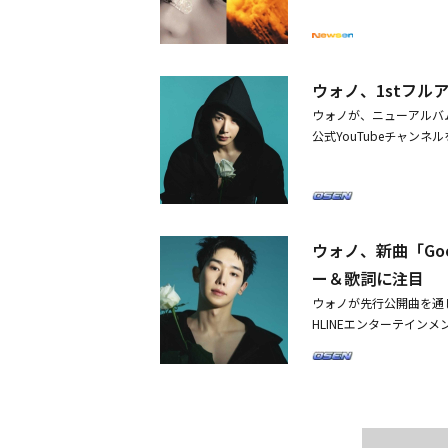
出したり、ハートに火を
ます。聴きどころも教えて
続いて、燃え盛る炎とき
躊躇せず近づいていこう
めくくられた。次に公開
然に気分が晴れて、もう一度
まった。溶け出した蝋が
のパフォーマンスの見ど
ウォノ、1stフル
画面いっぱいに映し出さ
エネルギーを生かしたパ
ウォノが、ニューアルバム
アルバム「SYNDROME」に
より強いエネルギーと没
公式YouTubeチャンネ
s」「At The Time」「Be
り、力強く体を動かし、曲の
開した。公開された映像は、
Me」「Good Liar
の楽曲制作に参加しまし
ndrome？」という
日常で感じた気持ちを率
中に咲いている真っ白な
ージ、「At The Time
うに膨らみ、心臓の鼓動
自由、「if you wa
YNDROME」は、ウ
ウォノ、新曲「Go
のある曲はどの曲ですか？そ
じて、タイトル曲は「if 
分を一番よく描いている
ー＆歌詞に注目
「Scissors」「At The 
います。―― 楽曲を制作
ウォノが先行公開曲を通
er Than Me」「G
長したと感じる部分はあ
HLINEエンターテインメ
に積み重ねてきた、さらに
す。ファンの皆さんと話
tフルアルバム「SYNDR
曲、収録曲「DND」の作詞・作
もやりたい音楽や表現方式
た映像は、稲妻が走る空
詞・作曲に参加し、より
びにレコーディング、コ
出し、目を引いた。そこに
フルアルバム「SYNDR
に残っている瞬間やエピソ
歌詞とメロディーが流れ、
ルの曲で、その感情を自
残る歌詞、ウォノのより
た。様々な挑戦を通じて新