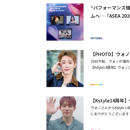
“パフォーマンス強
ムへ…『ASEA 2
【PHOTO】ウォ
20日午前、ウォノが海
【Kstyle14周年】
「SYNDROME」で新
【Kstyle14
ウォノさんからKstyl
にありがとうございます！◆
にオープンしたKstyl
ト・俳優の方々からお祝