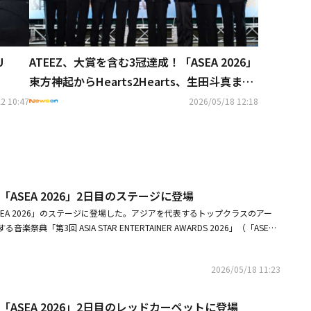
U
ATEEZ、大賞を含む3冠達成！「ASEA 2026」
東方神起からHearts2Hearts、生田斗真まで
続々受賞
2 10:47
2026/05/18 12:18
「ASEA 2026」2日目のステージに登場
SEA 2026」のステージに登場した。アジアを代表するトップクラスのアー
典「第3回 ASIA STAR ENTERTAINER AWARDS 2026」（「ASEA 2
の2日間、埼玉・ベルーナドームで開催された。・【PHOTO】ウォノ「ASEA
カーペットに登場・ウォノ、1stフルアルバム「SYNDROME」で新たな挑戦シ
2026/05/18 11:23
い
「ASEA 2026」2日目のレッドカーペットに登場