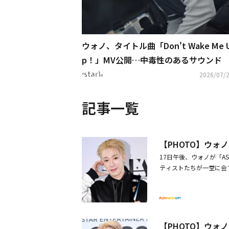
ウォノ、タイトル曲「Don't Wake Me 
p！」MV公開…中毒性のあるサウンド
2026/07/2
記事一覧
【PHOTO】ウォノ
17日午後、ウォノが「A
ティストたちが一堂に会する音楽祭
026」）は16日と17日
2026」2日目のレッド
ンドロームが起きてほし
【PHOTO】ウォノ