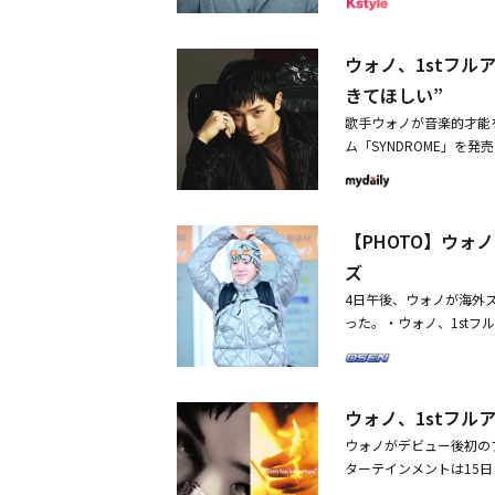
す。そして、皆さんから
みに！【14周年特設ページ】htt
ノ、1stフルアルバム「
ウォノ、1stフル
od Liar」リリック
きてほしい”
オフィシャルX・ウォノ オ
歌手ウォノが音楽的才能
ム「SYNDROME」を
応を追跡する作品。大き
波を描き、聴いている時
象的だ。タイトル曲「if
【PHOTO】ウ
ジを盛り込んだポップR
「DND」「Scissors」「At 
ズ
han Me」「Good L
4日午後、ウォノが海外
後初めてのフルアルバム
った。・ウォノ、1stフ
くることができてとても
バム「SYNDROME」
ったファンの皆さんに素敵
介をお願いします。ウォノ
めきから熱、そして静か
ウォノ、1stフル
た。―― 「SYNDRO
ウォノがデビュー後初のフ
きますが、それぞれが思
ターテインメントは15日と
ういった愛の症状を音楽
NDROME」のスポイ
ただきたいと思って「SYND