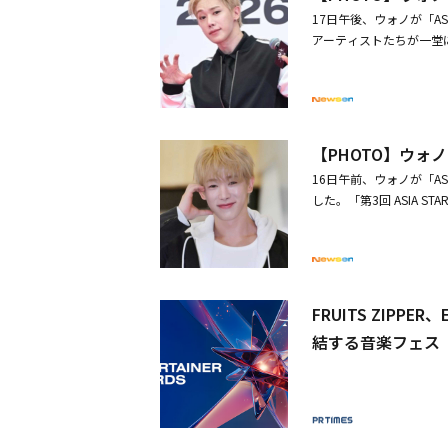
17日午後、ウォノが「A
アーティストたちが一堂に会する
EA 2026」）は16日
ム「SYNDROME」で新
いメッセージをいただき
【PHOTO】ウォノ
16日午前、ウォノが「A
した。「第3回 ASIA STAR
玉・ベルーナドームで開催
PPER、ENHYPEN、
U-NEXTにて独占生配信
FRUITS ZIP
結する音楽フェス「A