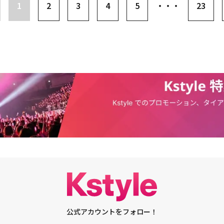
フルアルバムへの期待を倍増させた。1stフルアルバム「SYNDROME」
1
2
3
4
5
・・・
23
したらどのような言葉になりますか？ウォノ：愛です。愛を通じて生まれる
ーして以降、約5年2ヶ月ぶりに初めて披露するフルアルバムで、全世界のK
にしました。―― アルバム「SYNDROME」を通じて聞きたい反応や修飾語、
を集めている。先行公開曲「Good Liar」は、繰り返される嘘と裏切りの中
ありますか？ウォノ：アルバム名のように、ウォノシンドロームが起きると
もうとする意志を込めた曲で、傷がすぐに言葉になってしまう関係の中で真
な試みを盛り込んだだけに、ウォノってこんな音楽もやるんだと新しく感じ
を守り抜く強い内面の力が中心をなしている。同アルバムのタイトル曲は
です。音楽的により深くなった部分と拡張されたスタイルをお見せしたかっ
a」で、ウォノが作曲・編曲に参加し、より濃密な音楽性と感性を込めた。この他に
り伝わることを願っています。―― ウォノさんのフルアルバムを待ってきた
ors」「At The Time」「Beautiful」「On Top Of The World」「Mania
ァン）に一言お願いします。ウォノ：長い間待っていてくださっただけに、
r Than Me」「Good Liar」まで、彼のアップグレードされた音楽的力量を確
ように準備しました。たくさん聴いていただきたいです。応援してくれるW
れる。ウォノの先行公開曲「Good Liar」は現在、各音楽配信サイトを通じ
敵な音楽とステージで恩返しします。ありがとうございます。
、1stフルアルバム「SYNDROME」は31日0時に全正式リリースされる。
公式アカウントをフォロー！