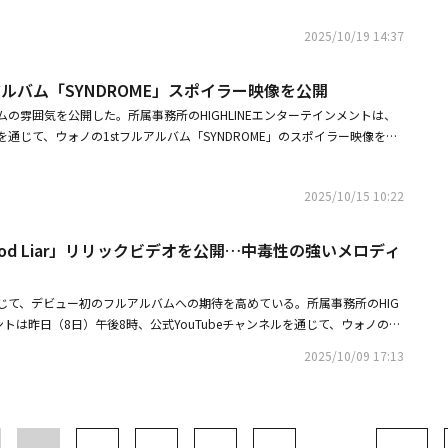
つけて徐々に消えていくなど、神秘的なシーンが次々と流れ、目を引いた。
ください。ウォノ：「if you wanna」は、求めるようになったとしたら、
2025/10/19 14:37
らめくシャンデリアの照明を弄ぶ彼の手を映し出し、強烈な余韻を残して締
というメッセージを盛り込んだ曲です。気持ちが行き詰まった時に聴けば自
された3つ目の映像は、火のついたまま並んだキャンドルが映し出されて始
勇気を出せるエネルギーが感じられると思います。―― 「if you wanna」
彼の手を覆いながら燃え続け、ノーズカフを着けたウォノの強烈な眼差しが
ころはどこですか？ポイントの説明もお願いします。ウォノ：強いリズムと
アルバム「SYNDROME」スポイラー映像を公開
れ、ファンの心を刺激しながらニューアルバムへの期待を高めた。1stフル
フォーマンスが特徴です。大人数で構成された振り付けなので、ステージで
の雰囲気を公開した。所属事務所のHIGHLINEエンターテインメントは、
はタイトル曲は「if you wanna」をはじめ、「Fun」「DND」「Scissor
入感を感じられると思います。ポイントダンスは、手で「W」の文字を作
ルを通じて、ウォノの1stフルアルバム「SYNDROME」のスポイラー映像を公
autiful」「On Top Of The World」「Maniac」、先行公開曲「Better Than
直進する雰囲気を表現した部分です。―― 「if you wanna」を含めて計4曲
暗闇の中で心臓の鼓動を連想させる波形とともに「What's your love sy
」まで、全10曲が収録される。同アルバムは31日にリリース予定だ。
たが、どのような物語と感性を盛り込もうと思ったのでしょうか？ウォノ：
言葉が登場し、一気に視線を集中させた。続いて画面が転換し、ガラスケースの
直に盛り込もうと思いました。「DND」は自分自身への休息と保護のメッセ
2025/10/15 10:22
薔薇を映し出した。きらめき輝いていた薔薇は、すぐに火の鳥が羽ばたくよ
」は過ぎてから分かる大切さ、「On Top Of The World」は都市の夜と青春の
を知らせる機械音とともに映像が締めくくられ、強烈な余韻を残した。「S
nna」には直進する感情とエネルギーを盛り込みました。―― 10曲のうち、特に愛着
ォノが初めて披露するフルアルバムで、先立って公開されたトラックリストを通
od Liar」リリックビデオを公開…中毒性の強いメロディ
の理由も教えてください。ウォノ：「On Top Of The World」が今の自
you wanna」であることが明らかになった。この他にも「Fun」「DND」
曲だと思います。青春の瞬間と、自由なエネルギーがそのまま盛り込まれて
Time」「Beautiful」「On Top Of The World」「Maniac」、先行公開曲「Bett
する際、インスピレーションは主にどこから得ているのでしょうか？自分で成
じて、デビュー初のフルアルバムへの期待を高めている。所属事務所のHIG
ood Liar」まで、全10曲が収録される。彼は今作を通じて、長い時間をかけて着実
りますか？ウォノ：日常生活の中でインスピレーションを得ることが多いで
ントは昨日（8日）午後8時、公式YouTubeチャンネルを通じて、ウォノの1s
進化した音楽的力量を証明する。タイトル曲「if you wanna」の作曲・編
をしたり、旅行をして抱いた感情などをすぐに音楽に移す方です。以前より
OME」の先行公開曲「Good Liar」のリリックビデオを公開した。公開され
曲・編曲、「At The Time」の作詞、「On Top Of The World」の作
が明確になり、新たな挑戦にも自信がついたと思います。―― 楽曲制作なら
2025/10/09 17:13
を背景に、フードを被った帽子を後ろ向きにかぶった彼のシルエットを映し
濃密に自身の音楽性と感性を込め、大きな期待を集めている。ウォノの1st
ンセプトフォト、ミュージックビデオ撮影など、アルバムの準備過程で記憶
、繰り返される嘘の前での自覚を淡々と描いた「Good Liar」の感覚的な
OME」は、31日午前0時に発売される。
ードはありますか？ウォノ：「Fun」と「Good Liar」は元々女性ボーカ
目と耳を同時に魅了した。「Good Liar」の中毒性の強いサウンドと耳に
分のスタイルに再解釈する過程が挑戦になりましたが、意味のある経験でし
深みを増したボーカルと独特の感性が調和したリリックビデオが、ファンの
しい色を見つけることができました。―― ニューアルバム「SYNDROME」を