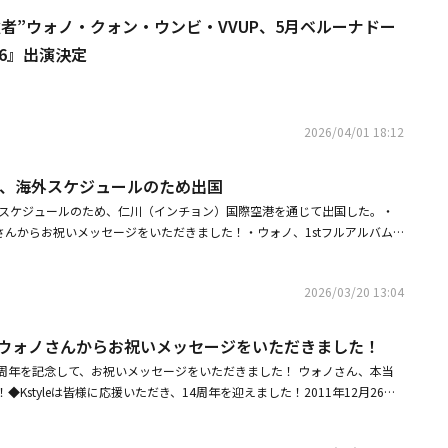
者”ウォノ・クォン・ウンビ・VVUP、5月ベルーナドー
026』出演決定
2026/04/01 18:12
ノ、海外スケジュールのため出国
外スケジュールのため、仁川（インチョン）国際空港を通じて出国した。・
ウォノさんからお祝いメッセージをいただきました！・ウォノ、1stフルアルバム
たな挑戦シンドロームが起きてほしい
2026/03/20 13:04
周年】ウォノさんからお祝いメッセージをいただきました！
e 14周年を記念して、お祝いメッセージをいただきました！ ウォノさん、本当
Kstyleは皆様に応援いただき、14周年を迎えました！2011年12月26日
eは、14周年を迎えました。今回、14周年を記念して、たくさんのアーティス
いメッセージが到着！ 貴重な動画やサイン入りメッセージを公開いたしま