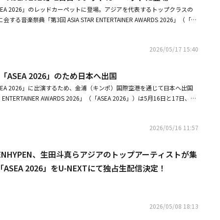
SEA 2026」のレッドカーペットに登場。アジアを代表するトップクラスの
音楽祭典「第3回 ASIA STAR ENTERTAINER AWARDS 2026」（「AS
と17日の2日間、埼玉・ベルーナドームで開催される。・ウォノ、1stフルアルバ
たな挑戦シンドロームが起きてほしい・【Kstyle14周年】ウォノさんからお祝
2026/05/17 15:40
ました！
「ASEA 2026」のため日本へ出国
SEA 2026」に出演するため、金浦（キンポ）国際空港を通じて日本へ出国
 ENTERTAINER AWARDS 2026」（「ASEA 2026」）は5月16日と17日、埼
される。・【PHOTO】ウォノ、海外スケジュールのため出国・FRUITS ZI
生田斗真らアジアのトップアーティストが集結する音楽フェス「ASEA 2026」を
2026/05/16 11:57
決定！
PER、ENHYPEN、生田斗真らアジアのトップアーティストが集
SEA 2026」をU-NEXTにて独占生配信決定！
2026/05/08 18:13