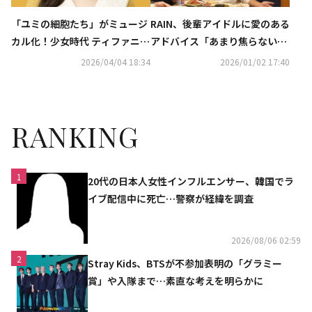
「ユミの細胞たち」がミュージ
RAIN、後輩アイドルに愛のある
カル化！少女時代 ティファニー
アドバイス「あまり焦らない
が主演に抜擢…ポスターは吉田
で」（動画あり）
2026/04/04 18:34
2026/01/02 17:40
ユニが制作
RANKING
1
20代の日本人女性インフルエンサー、韓国でラ
イブ配信中に死亡…警察が経緯を調査
2026/08/06 02:59
2
Stray Kids、BTSが不参加表明の「グラミー
賞」や入隊まで…素直な考えを明らかに