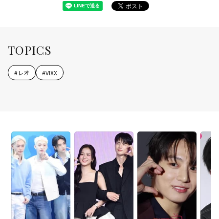
TOPICS
#
レオ
#
VIXX