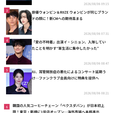
2026/08/06 09:15
3
俳優ウォンビン＆RIIZE ウォンビンが同じブラン
ドの顔に！新CMへの期待高まる
2026/08/06 07:31
4
「愛の不時着」出演イ・シニョン、入隊してい
たことを明かす“軍生活に集中したかった”
2026/08/06 08:47
5
IU、耳管開放症の悪化によるコンサート延期う
け…ファンクラブ会員向けに特典を提供へ
2026/08/06 08:21
韓国の人気コーヒーチェーン「ペクスダバン」が日本初上
6
陸！東京・新橋に1号店オープン…海外市場へ本格進出