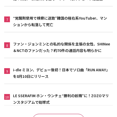
“覚醒剤使用で検察に送致”韓国の極右系YouTuber、マン
7
ションから転落して死亡
ファン・ジョンミンとの私的な関係を主張の女性、SHINee
8
＆NCTのファンだった？約70件の通話内容も明らかに
i-dle ミヨン、デビュー後初！日本でソロ曲「RUN AWAY」
9
を8月10日にリリース
LE SSERAFIM ホン・ウンチェ“勝利の妖精”に！ZOZOマリ
10
ンスタジアムで始球式