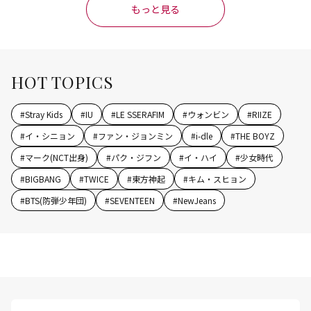
もっと見る
HOT TOPICS
#
Stray Kids
#
IU
#
LE SSERAFIM
#
ウォンビン
#
RIIZE
#
イ・シニョン
#
ファン・ジョンミン
#
i-dle
#
THE BOYZ
#
マーク(NCT出身)
#
パク・ジフン
#
イ・ハイ
#
少女時代
#
BIGBANG
#
TWICE
#
東方神起
#
キム・スヒョン
#
BTS(防弾少年団)
#
SEVENTEEN
#
NewJeans