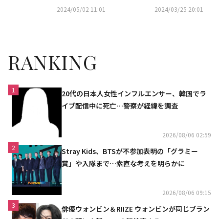
「第25回全州国際映画祭」レッ
い成長が話題
2024/05/02 11:01
2024/03/25 20:01
ドカーペットに登場
RANKING
1
20代の日本人女性インフルエンサー、韓国でラ
イブ配信中に死亡…警察が経緯を調査
2026/08/06 02:59
2
Stray Kids、BTSが不参加表明の「グラミー
賞」や入隊まで…素直な考えを明らかに
2026/08/06 09:15
3
俳優ウォンビン＆RIIZE ウォンビンが同じブラン