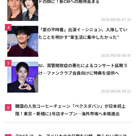
ドの顔に！新CMへの期待高まる
2026/08/06 07:31
4
「愛の不時着」出演イ・シニョン、入隊してい
たことを明かす“軍生活に集中したかった”
2026/08/06 08:47
5
IU、耳管開放症の悪化によるコンサート延期う
け…ファンクラブ会員向けに特典を提供へ
2026/08/06 08:21
韓国の人気コーヒーチェーン「ペクスダバン」が日本初上
6
陸！東京・新橋に1号店オープン…海外市場へ本格進出
元NCT マーク、アメリカでの日常を公開…飾らない姿に注