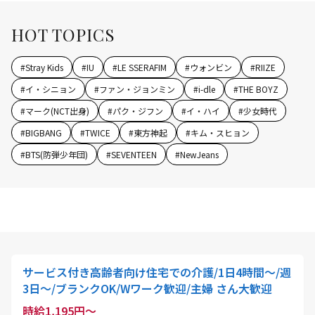
HOT TOPICS
#
Stray Kids
#
IU
#
LE SSERAFIM
#
ウォンビン
#
RIIZE
#
イ・シニョン
#
ファン・ジョンミン
#
i-dle
#
THE BOYZ
#
マーク(NCT出身)
#
パク・ジフン
#
イ・ハイ
#
少女時代
#
BIGBANG
#
TWICE
#
東方神起
#
キム・スヒョン
#
BTS(防弾少年団)
#
SEVENTEEN
#
NewJeans
サービス付き高齢者向け住宅での介護/1日4時間～/週
3日～/ブランクOK/Wワーク歓迎/主婦 さん大歓迎
時給1,195円～