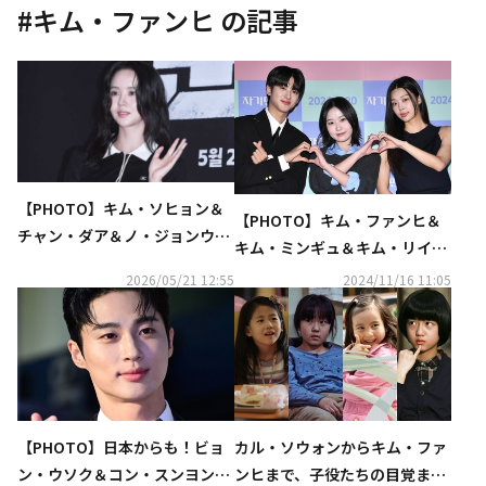
#
キム・ファンヒ
の記事
【PHOTO】キム・ソヒョン＆
【PHOTO】キム・ファンヒ＆
チャン・ダア＆ノ・ジョンウィ
キム・ミンギュ＆キム・リイェ
ら、映画「群体」VIP試写会に
ら、映画「自分だけの部屋」記
2026/05/21 12:55
2024/11/16 11:05
出席
者懇談会に出席
【PHOTO】日本からも！ビョ
カル・ソウォンからキム・ファ
ン・ウソク＆コン・スンヨンら
ンヒまで、子役たちの目覚まし