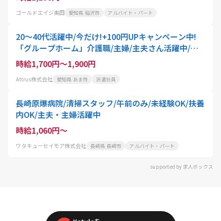
ゴールドエイジ奥田
愛知県 稲沢市
アルバイト・パート
20～40代活躍中/今だけ!+100円UPキャンペーン中!
「グループホーム」介護職/主婦/主夫さん活躍中/時
給1,700円～/あま市のグループホームで生活全般のサ
時給1,700円～1,900円
ポート 週2日～勤務可 残業なし マイカー通勤OK シフ
Attrus株式会社
愛知県 あま市
派遣社員
ト自由 平日のみOK
長崎原爆病院/清掃スタッフ/午前のみ/未経験OK/扶養
内OK/主夫・主婦活躍中
時給1,060円～
ワタキューセイモア株式会社
長崎県 長崎市
アルバイト・パート
supported by 求人ボックス