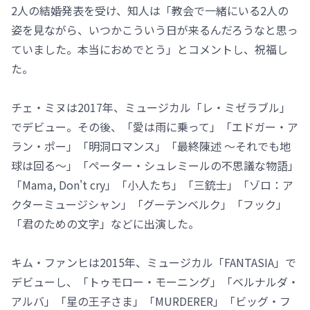
2人の結婚発表を受け、知人は「教会で一緒にいる2人の
姿を見ながら、いつかこういう日が来るんだろうなと思っ
ていました。本当におめでとう」とコメントし、祝福し
た。
チェ・ミヌは2017年、ミュージカル「レ・ミゼラブル」
でデビュー。その後、「愛は雨に乗って」「エドガー・ア
ラン・ポー」「明洞ロマンス」「最終陳述 ～それでも地
球は回る～」「ペーター・シュレミールの不思議な物語」
「Mama, Don't cry」「小人たち」「三銃士」「ゾロ：ア
クターミュージシャン」「グーテンベルク」「フック」
「君のための文字」などに出演した。
キム・ファンヒは2015年、ミュージカル「FANTASIA」で
デビューし、「トゥモロー・モーニング」「ベルナルダ・
アルバ」「星の王子さま」「MURDERER」「ビッグ・フ