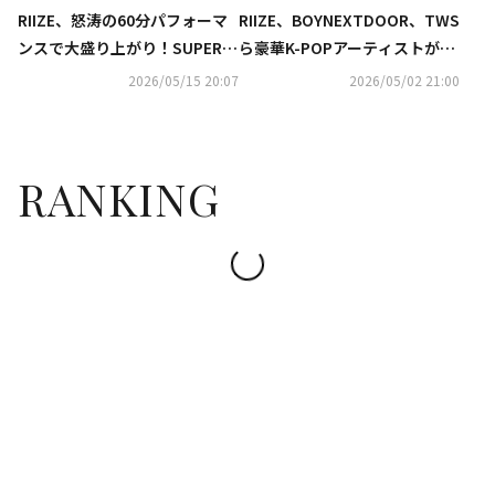
RIIZE、怒涛の60分パフォーマ
RIIZE、BOYNEXTDOOR、TWS
ンスで大盛り上がり！SUPER J
ら豪華K-POPアーティストが出
UNIOR-D&E、YENAまで「Ksty
演「Kstyle PARTY 2026」生中
2026/05/15 20:07
2026/05/02 21:00
le PARTY」個性あふれる6組が
継が決定！ABEMAにて無料配信
登場【DAY2】
RANKING