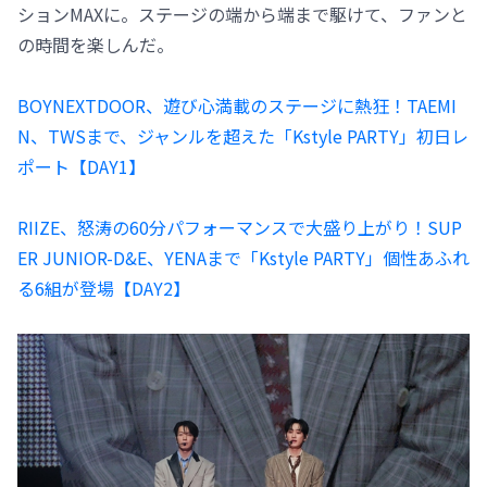
ションMAXに。ステージの端から端まで駆けて、ファンと
の時間を楽しんだ。
BOYNEXTDOOR、遊び心満載のステージに熱狂！TAEMI
N、TWSまで、ジャンルを超えた「Kstyle PARTY」初日レ
ポート【DAY1】
RIIZE、怒涛の60分パフォーマンスで大盛り上がり！SUP
ER JUNIOR-D&E、YENAまで「Kstyle PARTY」個性あふれ
る6組が登場【DAY2】