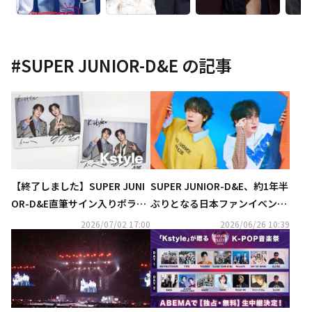
#
SUPER JUNIOR-D&E
の記事
【終了しました】SUPER JUNI
SUPER JUNIOR-D&E、約1年半
OR-D&E直筆サイン入りポラを
ぶりとなる日本ファンイベント
2名様に！「Kstyle PARTY 202
が決定！9月に東京で開催
2026/07/02 17:00
2026/06/26 10:39
6」DAY2出演