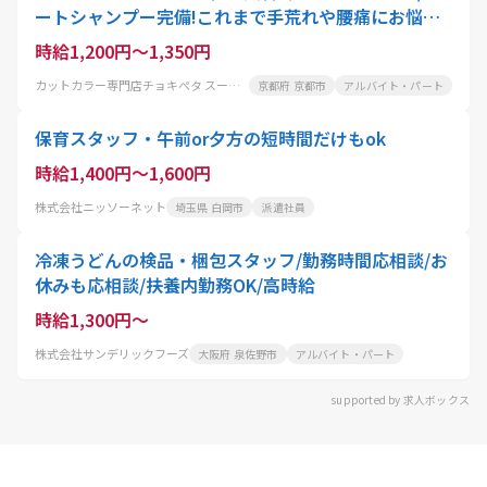
ートシャンプー完備!これまで手荒れや腰痛にお悩み
の美容師さんにも大好評
時給1,200円～1,350円
カットカラー専門店チョキぺタ スーパーマツモト洛南店
京都府 京都市
アルバイト・パート
保育スタッフ・午前or夕方の短時間だけもok
時給1,400円～1,600円
株式会社ニッソーネット
埼玉県 白岡市
派遣社員
冷凍うどんの検品・梱包スタッフ/勤務時間応相談/お
休みも応相談/扶養内勤務OK/高時給
時給1,300円～
株式会社サンデリックフーズ
大阪府 泉佐野市
アルバイト・パート
supported by 求人ボックス