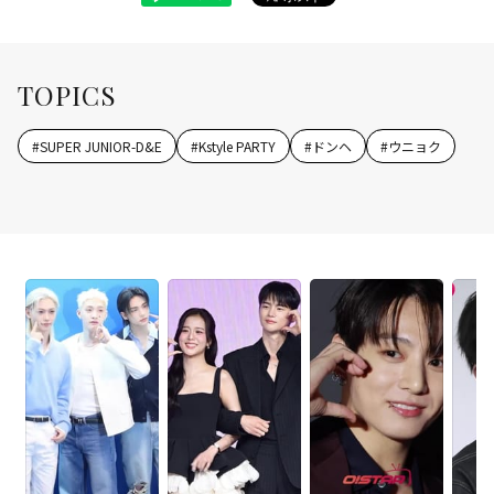
TOPICS
#
SUPER JUNIOR-D&E
#
Kstyle PARTY
#
ドンヘ
#
ウニョク