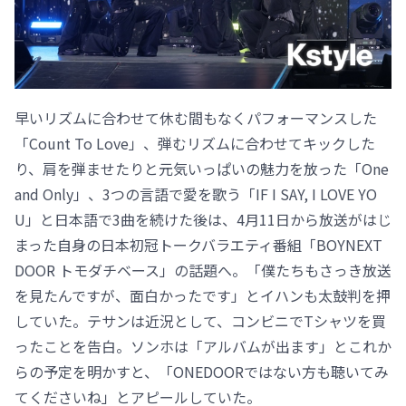
早いリズムに合わせて休む間もなくパフォーマンスした
「Count To Love」、弾むリズムに合わせてキックした
り、肩を弾ませたりと元気いっぱいの魅力を放った「One
and Only」、3つの言語で愛を歌う「IF I SAY, I LOVE YO
U」と日本語で3曲を続けた後は、4月11日から放送がはじ
まった自身の日本初冠トークバラエティ番組「BOYNEXT
DOOR トモダチベース」の話題へ。「僕たちもさっき放送
を見たんですが、面白かったです」とイハンも太鼓判を押
していた。テサンは近況として、コンビニでTシャツを買
ったことを告白。ソンホは「アルバムが出ます」とこれか
らの予定を明かすと、「ONEDOORではない方も聴いてみ
てくださいね」とアピールしていた。