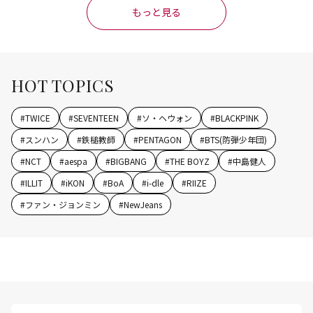
もっと見る
HOT TOPICS
#
TWICE
#
SEVENTEEN
#
ソ・ヘウォン
#
BLACKPINK
#
スンハン
#
鉄槌教師
#
PENTAGON
#
BTS(防弾少年団)
#
NCT
#
aespa
#
BIGBANG
#
THE BOYZ
#
中島健人
#
ILLIT
#
iKON
#
BoA
#
i-dle
#
RIIZE
#
ファン・ジョンミン
#
NewJeans