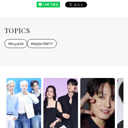
TOPICS
#
Royal44
#
Kstyle PARTY