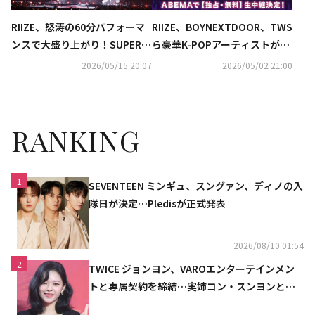
RIIZE、怒涛の60分パフォーマ
RIIZE、BOYNEXTDOOR、TWS
ンスで大盛り上がり！SUPER J
ら豪華K-POPアーティストが出
UNIOR-D&E、YENAまで「Ksty
演「Kstyle PARTY 2026」生中
2026/05/15 20:07
2026/05/02 21:00
le PARTY」個性あふれる6組が
継が決定！ABEMAにて無料配信
登場【DAY2】
RANKING
1
SEVENTEEN ミンギュ、スングァン、ディノの入
隊日が決定…Pledisが正式発表
2026/08/10 01:54
2
TWICE ジョンヨン、VAROエンターテインメン
トと専属契約を締結…実姉コン・スンヨンと同
じ事務所（公式）