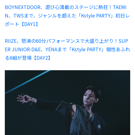
BOYNEXTDOOR、遊び心満載のステージに熱狂！TAEMI
N、TWSまで、ジャンルを超えた「Kstyle PARTY」初日レ
ポート【DAY1】
RIIZE、怒涛の60分パフォーマンスで大盛り上がり！SUP
ER JUNIOR-D&E、YENAまで「Kstyle PARTY」個性あふれ
る6組が登場【DAY2】