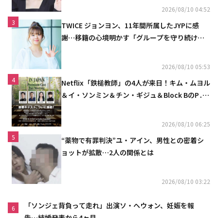
2026/08/10 04:52
3
TWICE ジョンヨン、11年間所属したJYPに感
謝…移籍の心境明かす「グループを守り続け
る」
2026/08/10 05:53
4
Netflix「鉄槌教師」の4人が来日！キム・ムヨル
＆イ・ソンミン＆チン・ギジュ＆Block BのP․
O、10月にスペシャルファンミーティング開催
決定
2026/08/10 06:25
5
“薬物で有罪判決”ユ・アイン、男性との密着シ
ョットが拡散…2人の関係とは
2026/08/10 03:22
「ソンジェ背負って走れ」出演ソ・ヘウォン、妊娠を報
6
告…結婚発表から4ヶ月