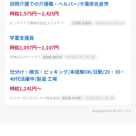
訪問介護での介護職・ヘルパー/千葉県佐倉市
時給1,575円～2,425円
セントケア千葉株式会社 セントケア佐倉
千葉県 佐倉市
アルバイト・パート
学童支援員
時給1,057円～1,107円
天神山 ひかりクラブ
福岡県 春日市
アルバイト・パート
仕分け・梱包・ピッキング/未経験OK/日勤/20・30・
40代活躍中/製造 工場
時給1,141円～
ダイセーロジスティクス株式会社
埼玉県 松伏町
アルバイト・パート
supported by 求人ボックス