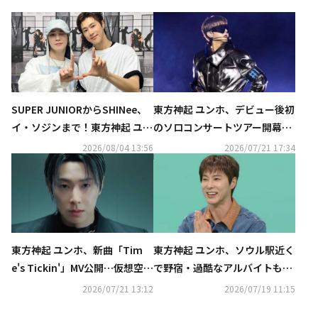
SUPER JUNIORからSHINee、
東方神起 ユンホ、デビュー後初
イ・ソジンまで！東方神起 ユン
のソロコンサートツアー開幕！
ホの初ソロコンサートに豪華芸
日本公演は10月より3都市で開
2026/08/04 13:56
2026/07/21 17:34
能人が集結
催
東方神起 ユンホ、新曲「Tim
東方神起 ユンホ、ソウル駅近く
e's Tickin'」MV公開…仮想空間
で野宿・過酷なアルバイトも…
のゲームキャラクターに変身
練習生時代の苦労を明かす（動
2026/07/21 13:12
2026/07/19 11:15
画あり）