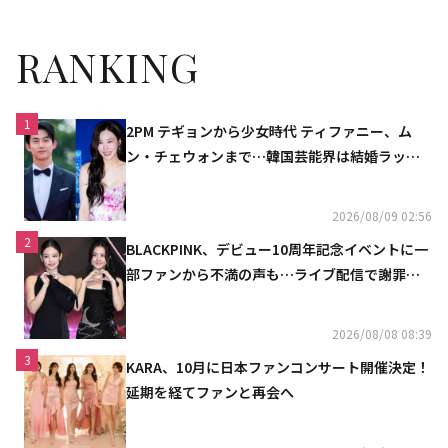
RANKING
1
2PM テギョンから少女時代 ティファニー、ム
ン・チェウォンまで…韓国芸能界は結婚ラッシ
ュ
2026/08/09 02:56
2
BLACKPINK、デビュー10周年記念イベントに一
部ファンから不満の声も…ライブ配信で謝罪
「コミュニケーション不足だった」
2026/08/08 08:39
3
KARA、10月に日本ファンコンサート開催決定！
延期を経てファンと再会へ