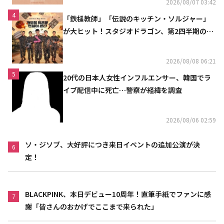
2026/08/07 03:42
4
「鉄槌教師」「伝説のキッチン・ソルジャー」
が大ヒット！スタジオドラゴン、第2四半期の売
上高が黒字に
2026/08/08 06:21
5
20代の日本人女性インフルエンサー、韓国でラ
イブ配信中に死亡…警察が経緯を調査
2026/08/06 02:59
ソ・ジソブ、大好評につき来日イベントの追加公演が決
6
定！
BLACKPINK、本日デビュー10周年！直筆手紙でファンに感
7
謝「皆さんのおかげでここまで来られた」