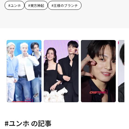
#
ユンホ
#
東方神起
#
王様のブランチ
#
ユンホ
の記事