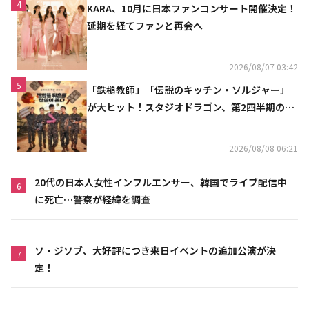
4
KARA、10月に日本ファンコンサート開催決定！
延期を経てファンと再会へ
2026/08/07 03:42
5
「鉄槌教師」「伝説のキッチン・ソルジャー」
が大ヒット！スタジオドラゴン、第2四半期の売
上高が黒字に
2026/08/08 06:21
20代の日本人女性インフルエンサー、韓国でライブ配信中
6
に死亡…警察が経緯を調査
ソ・ジソブ、大好評につき来日イベントの追加公演が決
7
定！