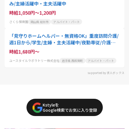
み/主婦活躍中・主夫活躍中
時給1,050円～1,200円
さくら保育園
岡山県 総社市
アルバイト・パート
「見守りホームヘルパー・無資格OK」重度訪問介護/
週1日から/学生/主婦・主夫活躍中/夜勤専従/介護職
員
時給1,680円～
ユースタイルラボラトリー株式会社
岩手県 西和賀町
アルバイト・パート
supported by 求人ボックス
Kstyleを
Google検索でお気に入り登録