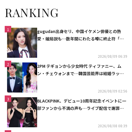
RANKING
1
gugudan出身セリ、中国イケメン俳優との熱
愛・破局説も…数年間にわたる噂に終止符「邪
魔しないで」
2026/08/09 06:39
2
2PM テギョンから少女時代 ティファニー、ム
ン・チェウォンまで…韓国芸能界は結婚ラッシ
ュ
2026/08/09 02:56
3
BLACKPINK、デビュー10周年記念イベントに一
部ファンから不満の声も…ライブ配信で謝罪
「コミュニケーション不足だった」
2026/08/08 08:39