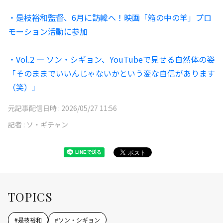
・是枝裕和監督、6月に訪韓へ！映画「箱の中の羊」プロ
モーション活動に参加
・Vol.2 ― ソン・シギョン、YouTubeで見せる自然体の姿
「そのままでいいんじゃないかという変な自信があります
（笑）」
元記事配信日時 :
2026/05/27 11:56
記者 :
ソ・ギチャン
TOPICS
#
是枝裕和
#
ソン・シギョン