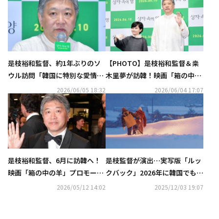
是枝裕和監督、約1年ぶりのソ
【PHOTO】是枝裕和監督＆桒
ウル訪問「韓国に特別な愛情を
木里夢が訪韓！映画「箱の中の
持っている」
羊」記者懇談会に出席
2026/06/05 18:32
2026/06/04 17:07
是枝裕和監督、6月に訪韓へ！
是枝監督が演出…実写版「ルッ
映画「箱の中の羊」プロモーシ
クバック」2026年に韓国でも公
ョン活動に参加
開へ
2026/05/12 14:02
2025/12/03 19:07