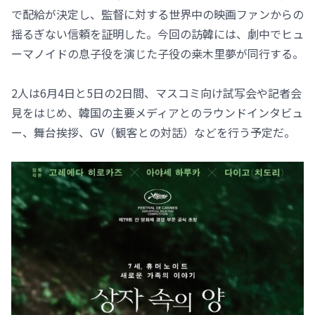
で配給が決定し、監督に対する世界中の映画ファンからの
揺るぎない信頼を証明した。今回の訪韓には、劇中でヒュ
ーマノイドの息子役を演じた子役の桒木里夢が同行する。
2人は6月4日と5日の2日間、マスコミ向け試写会や記者会
見をはじめ、韓国の主要メディアとのラウンドインタビュ
ー、舞台挨拶、GV（観客との対話）などを行う予定だ。