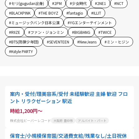
#
セリ(gugudan出身)
#
2PM
#
少女時代
#
2NE1
#
NCT
#
BLACKPINK
#
THE BOYZ
#
fantagio
#
ILLIT
#
ミュージックバンク日本公演
#
YGエンターテインメント
#
RIIZE
#
ファン・ジョンミン
#
BIGBANG
#
TWICE
#
BTS(防弾少年団)
#
SEVENTEEN
#
NewJeans
#
ミン・ヒジン
#
Kstyle PARTY
案内・受付/理美容系/受付 未経験歓迎 主婦 歓迎 フロ
ント リラクゼーション 駅近
時給1,200円～
株式会社ビーバーレコード
大阪府 豊中市
アルバイト・パート
保育士/小規模保育園/交通費支給/残業なし/土日祝休