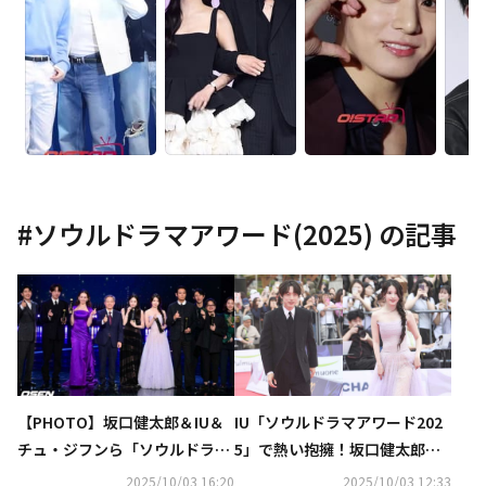
#
ソウルドラマアワード(2025)
の記事
【PHOTO】坂口健太郎＆IU＆
IU「ソウルドラマアワード202
チュ・ジフンら「ソウルドラマ
5」で熱い抱擁！坂口健太郎と2
アワード2025」授賞式に出席
PM テギョンのやりとりも話題
2025/10/03 16:20
2025/10/03 12:33