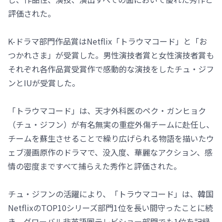
評価された。
K-ドラマ部門作品賞はNetflix「トラウマコード」と「お
つかれさま」が受賞した。男性演技者賞と女性演技者賞も
それぞれ各作品賞受賞作で感動的な演技をしたチュ・ジフ
ンとIUが受賞した。
「トラウマコード」は、天才外科医のペク・ガンヒョク
（チュ・ジフン）が有名無実の重症外傷チームに赴任し、
チームを蘇生させることで繰り広げられる物語を描いたウ
ェブ漫画原作のドラマで、没入度、華麗なアクション、感
情の密度まですべて捕らえた秀作と評価された。
チュ・ジフンの活躍により、「トラウマコード」は、韓国
NetflixのTOP10シリーズ部門1位を長い間守ったことに続
き、グローバル非英語圏テレビショー部門でも1位を記録