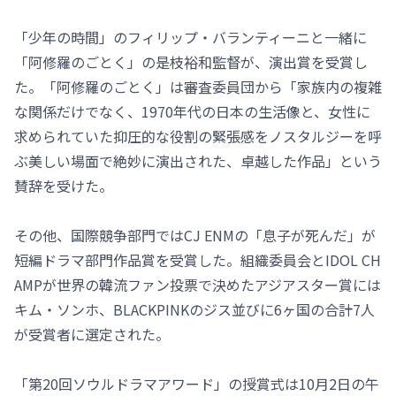
「少年の時間」のフィリップ・バランティーニと一緒に
「阿修羅のごとく」の是枝裕和監督が、演出賞を受賞し
た。「阿修羅のごとく」は審査委員団から「家族内の複雑
な関係だけでなく、1970年代の日本の生活像と、女性に
求められていた抑圧的な役割の緊張感をノスタルジーを呼
ぶ美しい場面で絶妙に演出された、卓越した作品」という
賛辞を受けた。
その他、国際競争部門ではCJ ENMの「息子が死んだ」が
短編ドラマ部門作品賞を受賞した。組織委員会とIDOL CH
AMPが世界の韓流ファン投票で決めたアジアスター賞には
キム・ソンホ、BLACKPINKのジス並びに6ヶ国の合計7人
が受賞者に選定された。
「第20回ソウルドラマアワード」の授賞式は10月2日の午