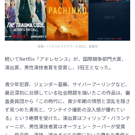
写真=「ソウルドラマアワード2025」受賞作
続いてNetflix「アドレセンス」が、国際競争部門大賞、
演出賞、男性演技者賞を受賞し、3冠王となった。
青少年犯罪、ジェンダー葛藤、サイバーブーリングなど、
最近深刻に台頭している社会問題を描いたこの作品は、審
査委員団から「この時代に、青少年期の憤怒と混乱を隠さ
ず見つめた勇気と、ワンテイク撮影の没入感が優れてい
る」という絶賛を受けた。演出賞はフィリップ・バランテ
ィーニが、男性演技者賞はオーウェン・クーパーが受賞
し、作品性、演技、演出すべての面において優れた秀作と