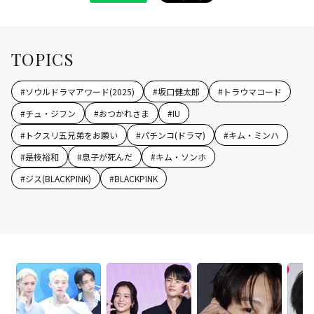
TOPICS
#
ソウルドラマアワード(2025)
#
坂口健太郎
#
トラウマコード
#
チュ・ジフン
#
おつかれさま
#
IU
#
トクスリ五兄弟をお願い
#
パチンコ(ドラマ)
#
キム・ミンハ
#
是枝裕和
#
息子が死んだ
#
キム・ソンホ
#
ジス(BLACKPINK)
#
BLACKPINK