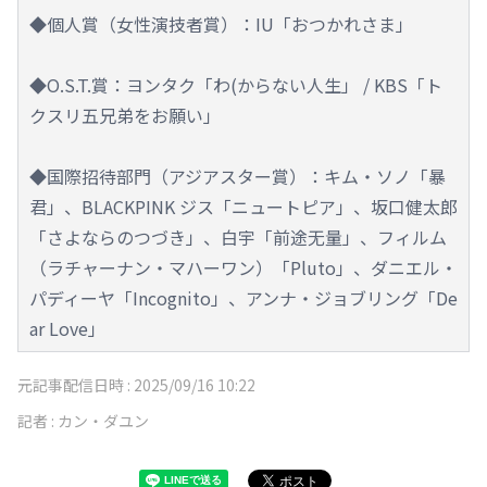
◆個人賞（女性演技者賞）：IU「おつかれさま」
◆O.S.T.賞：ヨンタク「わ(からない人生」 / KBS「ト
クスリ五兄弟をお願い」
◆国際招待部門（アジアスター賞）：キム・ソノ「暴
君」、BLACKPINK ジス「ニュートピア」、坂口健太郎
「さよならのつづき」、白宇「前途无量」、フィルム
（ラチャーナン・マハーワン）「Pluto」、ダニエル・
パディーヤ「Incognito」、アンナ・ジョブリング「De
ar Love」
元記事配信日時 :
2025/09/16 10:22
記者 :
カン・ダユン