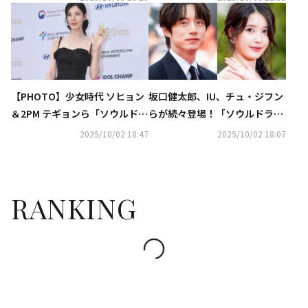
に
【PHOTO】少女時代 ソヒョン
坂口健太郎、IU、チュ・ジフン
＆2PM テギョンら「ソウルドラ
らが続々登場！「ソウルドラマ
マアワード2025」レッドカーペ
アワード2025」が華やかに開催
2025/10/02 18:47
2025/10/02 18:07
ットに登場（動画あり）
RANKING