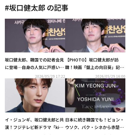
#
坂口健太郎
の記事
坂口健太郎、韓国での記者会見
【PHOTO】坂口健太郎が訪
に登場…自身の人気に戸惑いも
韓！映画「盤上の向日葵」記者
「理由が分からない」
懇談会に出席
2026/05/29 17:22
2026/05/29 16:00
イ・ジュンギ、坂口健太郎と共
日本に続き韓国でも！ビョン・
演！フジテレビ新ドラマ「kiDn
ウソク、パク・シネから赤楚衛
ap GAME」出演決定…アジアの
二まで、日韓から62人が参加の