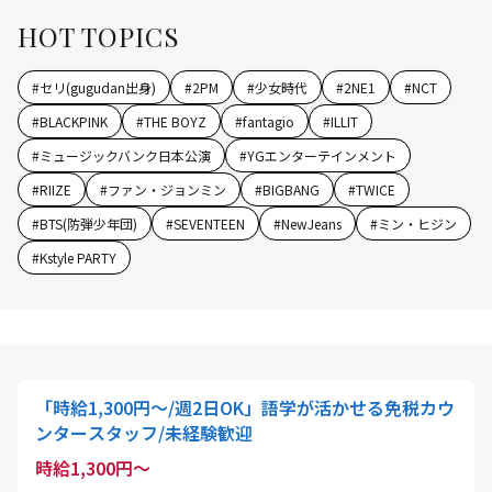
HOT TOPICS
#
セリ(gugudan出身)
#
2PM
#
少女時代
#
2NE1
#
NCT
#
BLACKPINK
#
THE BOYZ
#
fantagio
#
ILLIT
#
ミュージックバンク日本公演
#
YGエンターテインメント
#
RIIZE
#
ファン・ジョンミン
#
BIGBANG
#
TWICE
#
BTS(防弾少年団)
#
SEVENTEEN
#
NewJeans
#
ミン・ヒジン
#
Kstyle PARTY
「時給1,300円～/週2日OK」語学が活かせる免税カウ
ンタースタッフ/未経験歓迎
時給1,300円～