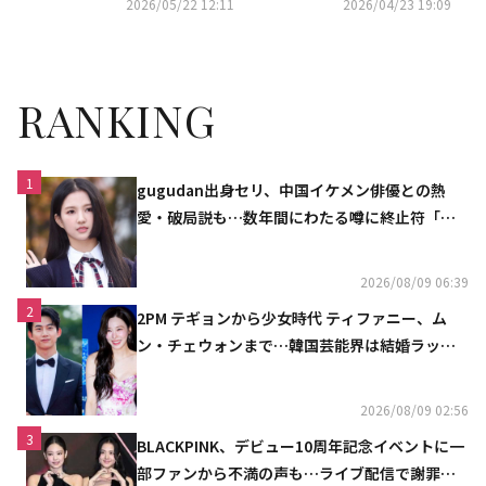
2026/05/22 12:11
2026/04/23 19:09
スター集結
チャリティー写真展を開催
RANKING
1
gugudan出身セリ、中国イケメン俳優との熱
愛・破局説も…数年間にわたる噂に終止符「邪
魔しないで」
2026/08/09 06:39
2
2PM テギョンから少女時代 ティファニー、ム
ン・チェウォンまで…韓国芸能界は結婚ラッシ
ュ
2026/08/09 02:56
3
BLACKPINK、デビュー10周年記念イベントに一
部ファンから不満の声も…ライブ配信で謝罪