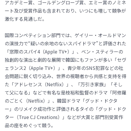
アカデミー賞、ゴールデングローブ賞、エミー賞のノミネ
ート及び受賞作品も含まれており、いつにも増して競争が
激化する見通しだ。
国際コンペティション部門では、ゲイリー・オールドマン
の演技力で“疑いの余地のないスパイドラマ”と評価された
「窓際のスパイ4（Apple TV+）」、ベン・スティラーの
独創的な演出と劇的な展開で韓国にもファンが多い「セヴ
ェランス2（Apple TV+）」、青少年のSNS犯罪などの社
会問題に鋭く切り込み、世界の視聴者から共感と支持を得
た「アドレセンス（Netflix）」、「万引き家族」「そし
て父になる」などで有名な是枝裕和監督のドラマ「阿修羅
のごとく（Netflix）」、韓国ドラマ「グッド・ドクタ
ー」のリメイク成功作と評価されるタイの「グッド・ドク
ター（True CJ Creations）」などが大賞と部門別受賞作
品の座をめぐって競う。