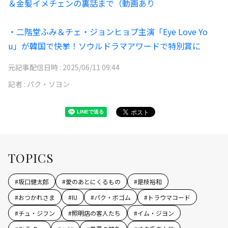
＆金髪イメチェンの裏話まで（動画あり
・二階堂ふみ＆チェ・ジョンヒョプ主演「Eye Love Yo
u」が韓国で快挙！ソウルドラマアワードで特別賞に
元記事配信日時 :
2025/06/11 09:44
記者 :
パク・ソヨン
TOPICS
#
坂口健太郎
#
愛のあとにくるもの
#
是枝裕和
#
おつかれさま
#
IU
#
パク・ボゴム
#
トラウマコード
#
チュ・ジフン
#
照明店の客人たち
#
イム・ジヨン