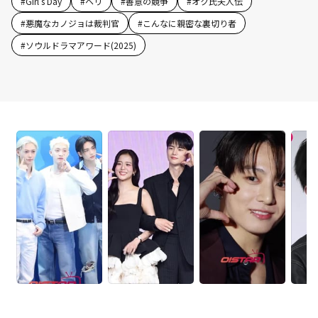
#
Girl's Day
#
ヘリ
#
善意の競争
#
オク氏夫人伝
#
悪魔なカノジョは裁判官
#
こんなに親密な裏切り者
#
ソウルドラマアワード(2025)