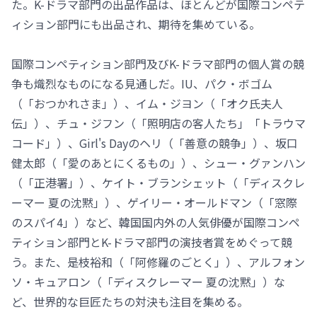
た。K-ドラマ部門の出品作品は、ほとんどが国際コンペテ
ィション部門にも出品され、期待を集めている。
国際コンペティション部門及びK-ドラマ部門の個人賞の競
争も熾烈なものになる見通しだ。IU、パク・ボゴム
（「おつかれさま」）、イム・ジヨン（「オク氏夫人
伝」）、チュ・ジフン（「照明店の客人たち」「トラウマ
コード」）、Girl's Dayのヘリ（「善意の競争」）、坂口
健太郎（「愛のあとにくるもの」）、シュー・グァンハン
（「正港署」）、ケイト・ブランシェット（「ディスクレ
ーマー 夏の沈黙」）、ゲイリー・オールドマン（「窓際
のスパイ4」）など、韓国国内外の人気俳優が国際コンペ
ティション部門とK-ドラマ部門の演技者賞をめぐって競
う。また、是枝裕和（「阿修羅のごとく」）、アルフォン
ソ・キュアロン（「ディスクレーマー 夏の沈黙」）な
ど、世界的な巨匠たちの対決も注目を集める。