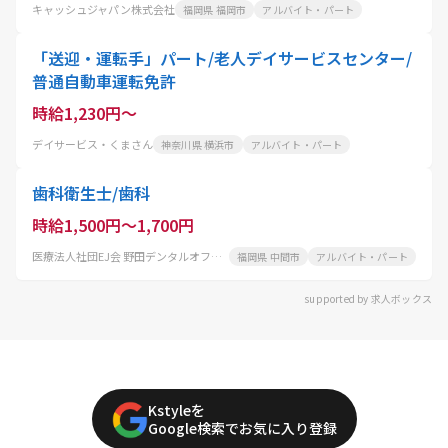
キャッシュジャパン株式会社
福岡県 福岡市
アルバイト・パート
「送迎・運転手」パート/老人デイサービスセンター/
普通自動車運転免許
時給1,230円～
デイサービス・くまさん
神奈川県 横浜市
アルバイト・パート
歯科衛生士/歯科
時給1,500円～1,700円
医療法人社団EJ会 野田デンタルオフィス
福岡県 中間市
アルバイト・パート
supported by 求人ボックス
Kstyleを
Google検索でお気に入り登録