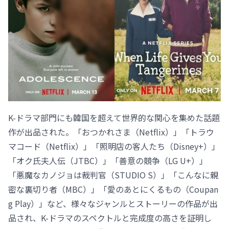
K-ドラマ部門にも韓国を超えて世界的な関心を集めた話題
作が出品された。「おつかれさま（Netflix）」「トラウ
マコード（Netflix）」「照明店の客人たち（Disney+）」
「オク氏夫人伝（JTBC）」「善意の競争（LG U+）」
「悪魔なカノジョは裁判官（STUDIO S）」「こんなに親
密な裏切り者（MBC）」「愛のあとにくるもの（Coupan
g Play）」など、様々なジャンルとストーリーの作品が出
品され、K-ドラマのスペクトルと完成度の高さを証明し