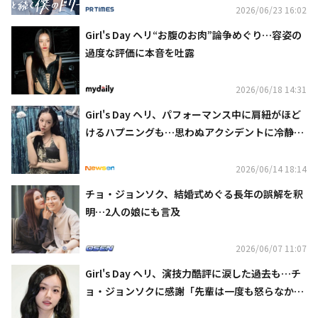
日本初・本国同時で独占見放題配信決定
2026/06/23 16:02
Girl's Day ヘリ“お腹のお肉”論争めぐり…容姿の
過度な評価に本音を吐露
2026/06/18 14:31
Girl's Day ヘリ、パフォーマンス中に肩紐がほど
けるハプニングも…思わぬアクシデントに冷静な
対応
2026/06/14 18:14
チョ・ジョンソク、結婚式めぐる長年の誤解を釈
明…2人の娘にも言及
2026/06/07 11:07
Girl's Day ヘリ、演技力酷評に涙した過去も…チ
ョ・ジョンソクに感謝「先輩は一度も怒らなかっ
た」