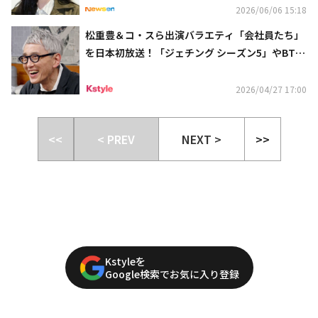
2026/06/06 15:18
松重豊＆コ・スら出演バラエティ「会社員たち」
を日本初放送！「ジェチング シーズン5」やBTS
ライブも…5月のCS衛星劇場
2026/04/27 17:00
<<
< PREV
NEXT >
>>
Kstyleを
Google検索でお気に入り登録