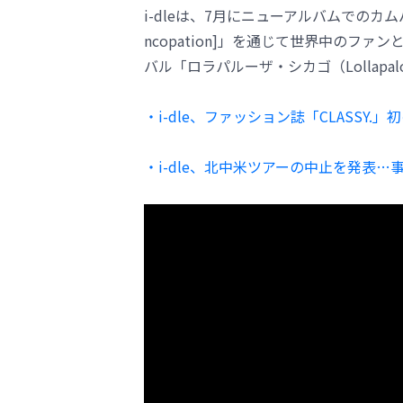
i-dleは、7月にニューアルバムでのカムバック
ncopation]」を通じて世界中のフ
バル「ロラパルーザ・シカゴ（Lollapal
・i-dle、ファッション誌「CLASSY
・i-dle、北中米ツアーの中止を発表…