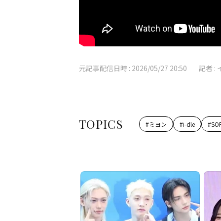
元記事配信日時 :
2026/05/27 20:50
記者 :
TOPICS
#
ミヨン
#
i-dle
#
SO