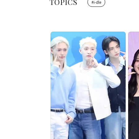
TOPICS
#
i-dle