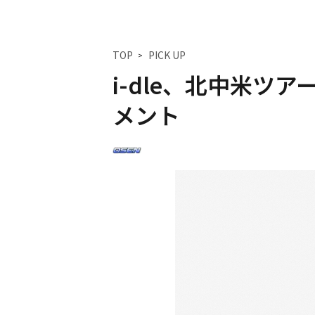
TOP
PICK UP
i-dle、北中米ツ
メント