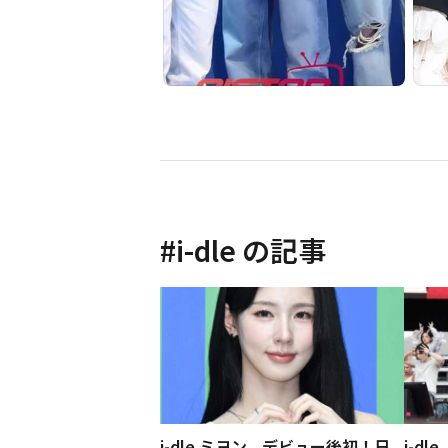
#
i-dle
の記事
i-dle ミヨン、デビュー後初！日
i-d