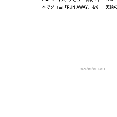
本でソロ曲「RUN AWAY」を8月1
天候
0日にリリース
了！
も
2026/08/06 14:11