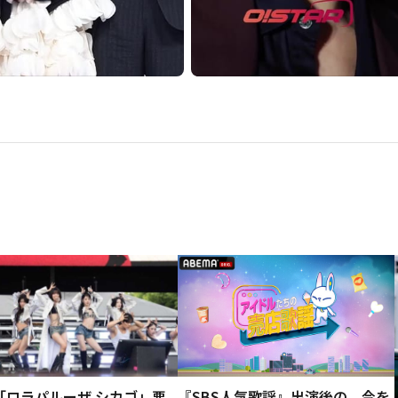
le「ロラパルーザ シカゴ」悪
『SBS人気歌謡』出演後の、今を