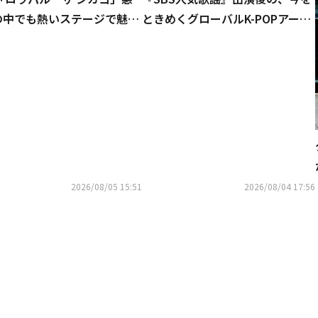
の中でも熱いステージで魅
ときめくグローバルK-POPアーテ
初公開の新曲パフォーマンス
ィストたちが週替わりで登場する
新感覚バラエティ番組『アイドル
たちの売店歌謡』を「ABEMA」
にて無料独占配信中
2026/08/05 15:51
2026/08/04 17:56