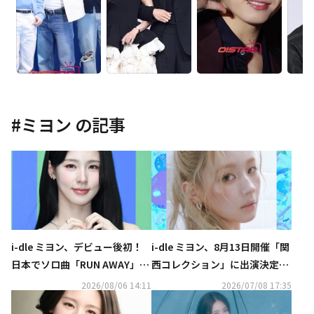
#
ミヨン
の記事
i-dle ミヨン、デビュー後初！
i-dle ミヨン、8月13日開催「関
日本でソロ曲「RUN AWAY」を
西コレクション」に出演決定！
8月10日にリリース
ライブパフォーマンスを披露
2026/08/06 14:11
2026/07/08 17:35