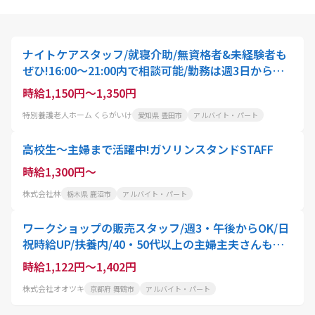
ナイトケアスタッフ/就寝介助/無資格者&未経験者も
ぜひ!16:00～21:00内で相談可能/勤務は週3日から可
能!学生・シニア層・主婦/主夫/の方も必見
時給1,150円～1,350円
特別養護老人ホーム くらがいけ
愛知県 豊田市
アルバイト・パート
高校生～主婦まで活躍中!ガソリンスタンドSTAFF
時給1,300円～
株式会社林
栃木県 鹿沼市
アルバイト・パート
ワークショップの販売スタッフ/週3・午後からOK/日
祝時給UP/扶養内/40・50代以上の主婦主夫さんも歓
迎!/東舞鶴店
時給1,122円～1,402円
株式会社オオツキ
京都府 舞鶴市
アルバイト・パート