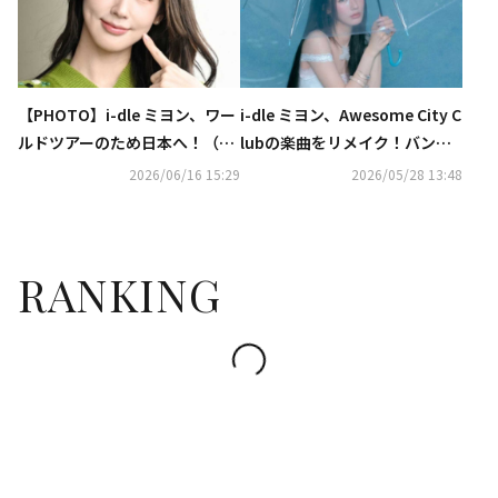
【PHOTO】i-dle ミヨン、ワー
i-dle ミヨン、Awesome City C
ルドツアーのため日本へ！（動
lubの楽曲をリメイク！バンドS
画あり）
ORANとのコラボで美しい歌声
2026/06/16 15:29
2026/05/28 13:48
を披露
RANKING