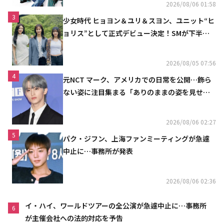
2026/08/06 01:58
3
少女時代 ヒョヨン＆ユリ＆スヨン、ユニット“ヒ
ョリス”として正式デビュー決定！SMが下半期
の計画を公開
2026/08/05 07:56
4
元NCT マーク、アメリカでの日常を公開…飾ら
ない姿に注目集まる「ありのままの姿を見せた
い」（動画あり）
2026/08/06 02:27
5
パク・ジフン、上海ファンミーティングが急遽
中止に…事務所が発表
2026/08/06 02:36
イ・ハイ、ワールドツアーの全公演が急遽中止に…事務所
6
が主催会社への法的対応を予告