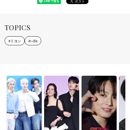
TOPICS
#
ミヨン
#
i-dle