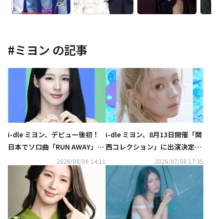
#
ミヨン
の記事
i-dle ミヨン、デビュー後初！
i-dle ミヨン、8月13日開催「関
日本でソロ曲「RUN AWAY」を
西コレクション」に出演決定！
8月10日にリリース
ライブパフォーマンスを披露
2026/08/06 14:11
2026/07/08 17:35