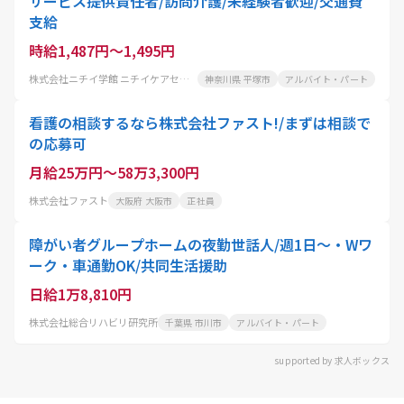
サービス提供責任者/訪問介護/未経験者歓迎/交通費
支給
時給1,487円～1,495円
株式会社ニチイ学館 ニチイケアセンター湘南神田
神奈川県 平塚市
アルバイト・パート
看護の相談するなら株式会社ファスト!/まずは相談で
の応募可
月給25万円～58万3,300円
株式会社ファスト
大阪府 大阪市
正社員
障がい者グループホームの夜勤世話人/週1日〜・Wワ
ーク・車通勤OK/共同生活援助
日給1万8,810円
株式会社総合リハビリ研究所
千葉県 市川市
アルバイト・パート
supported by 求人ボックス