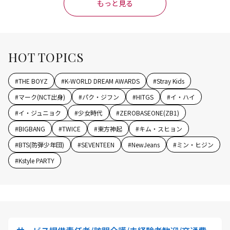
もっと見る
HOT TOPICS
#
THE BOYZ
#
K-WORLD DREAM AWARDS
#
Stray Kids
#
マーク(NCT出身)
#
パク・ジフン
#
HITGS
#
イ・ハイ
#
イ・ジュニョク
#
少女時代
#
ZEROBASEONE(ZB1)
#
BIGBANG
#
TWICE
#
東方神起
#
キム・スヒョン
#
BTS(防弾少年団)
#
SEVENTEEN
#
NewJeans
#
ミン・ヒジン
#
Kstyle PARTY