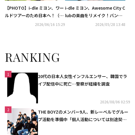
【PHOTO】i-dle ミヨン、ワー
i-dle ミヨン、Awesome City C
ルドツアーのため日本へ！（動
lubの楽曲をリメイク！バンドS
画あり）
ORANとのコラボで美しい歌声
2026/06/16 15:29
2026/05/28 13:48
を披露
RANKING
1
20代の日本人女性インフルエンサー、韓国でラ
イブ配信中に死亡…警察が経緯を調査
2026/08/06 02:59
2
THE BOYZのメンバー9人、新レーベルでグルー
プ活動を準備中「個人活動については別途契約
へ」