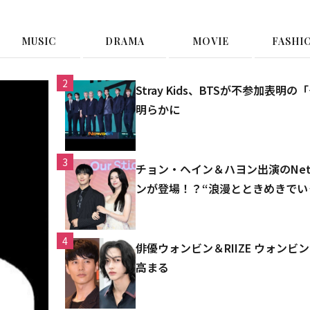
MUSIC
DRAMA
MOVIE
FASHI
2
Stray Kids、BTSが不参加
明らかに
3
チョン・ヘイン＆ハヨン出演のNet
ンが登場！？“浪漫とときめきでい
4
俳優ウォンビン＆RIIZE ウォン
高まる