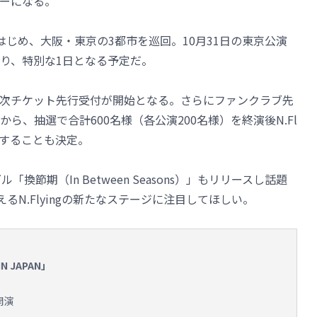
ーになる。
じめ、大阪・東京の3都市を巡回。10月31日の東京公演
り、特別な1日となる予定だ。
り順次チケット先行受付が開始となる。さらにファンクラブ先
ら、抽選で合計600名様（各公演200名様）を終演後N.Fl
待することも決定。
換節期（In Between Seasons）」もリリースし話題
るN.Flyingの新たなステージに注目してほしい。
 IN JAPAN」
0開演