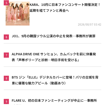
5
KARA、10月に日本ファンコンサート開催決定！
延期を経てファンと再会へ
2026/08/07 03:42
JO1、9月の韓国ソウル公演の中止を発表…事務所が謝罪
6
ALPHA DRIVE ONE サンヒョン、カムバックを前に休養発
7
表「声帯ポリープと診断…明日手術を受ける」
BTS ジン「ELLE」デジタルカバーに登場！パリの古城を背
8
景に優雅な魅力アピール（動画あり）
FLARE U、初の日本ファンミーティングが中止に…事務所
9