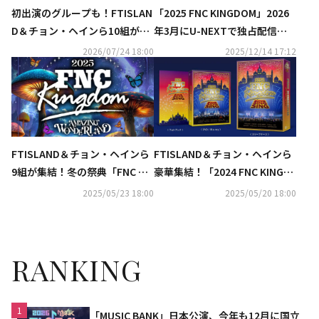
初出演のグループも！FTISLAN
「2025 FNC KINGDOM」2026
D＆チョン・ヘインら10組が集
年3月にU-NEXTで独占配信決
結「FNC KINGDOM」日本で12
定！FTISLAND、CNBLUEの公
2026/07/24 18:00
2025/12/14 17:12
月に開催決定
演も続々
FTISLAND＆チョン・ヘインら
FTISLAND＆チョン・ヘインら
9組が集結！冬の祭典「FNC KI
豪華集結！「2024 FNC KINGD
NGDOM」今年はぴあアリーナ
OM」DVD＆Blu-rayが7月9日に
2025/05/23 18:00
2025/05/20 18:00
MMで開催決定
発売決定
RANKING
1
「MUSIC BANK」日本公演、今年も12月に国立