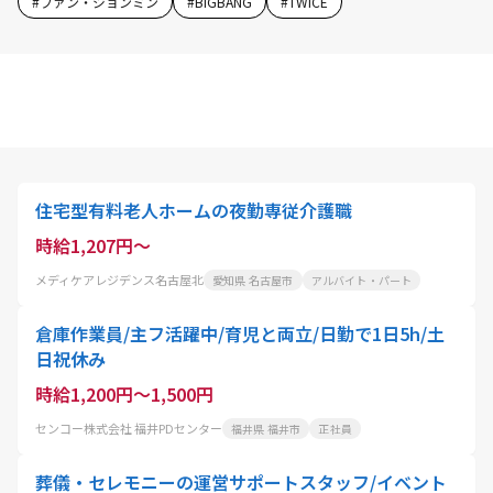
#
ファン・ジョンミン
#
BIGBANG
#
TWICE
住宅型有料老人ホームの夜勤専従介護職
時給1,207円～
メディケアレジデンス名古屋北
愛知県 名古屋市
アルバイト・パート
倉庫作業員/主フ活躍中/育児と両立/日勤で1日5h/土
日祝休み
時給1,200円～1,500円
センコー株式会社 福井PDセンター
福井県 福井市
正社員
葬儀・セレモニーの運営サポートスタッフ/イベント