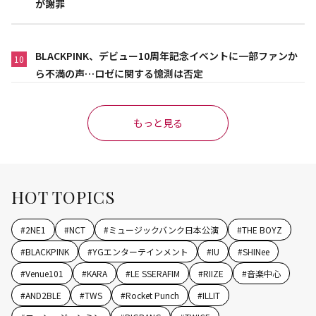
が謝罪
BLACKPINK、デビュー10周年記念イベントに一部ファンか
10
ら不満の声…ロゼに関する憶測は否定
もっと見る
HOT TOPICS
#
2NE1
#
NCT
#
ミュージックバンク日本公演
#
THE BOYZ
#
BLACKPINK
#
YGエンターテインメント
#
IU
#
SHINee
#
Venue101
#
KARA
#
LE SSERAFIM
#
RIIZE
#
音楽中心
#
AND2BLE
#
TWS
#
Rocket Punch
#
ILLIT