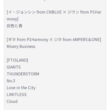
[イ・ジョンシン from CNBLUE × ジウン from P1Har
mony]
灰色と青
[ギホ from P1Harmony × ジホ from AMPERS＆ONE]
Misery Business
[FTISLAND]
GIANTS
THUNDERSTORM
No.3
Love in the City
LIMITLESS
Cloud