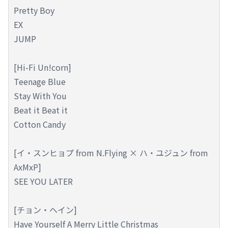
Pretty Boy
EX
JUMP
[Hi-Fi Un!corn]
Teenage Blue
Stay With You
Beat it Beat it
Cotton Candy
[イ・スンヒョプ from N.Flying × ハ・ユジュン from
AxMxP]
SEE YOU LATER
[チョン・ヘイン]
Have Yourself A Merry Little Christmas