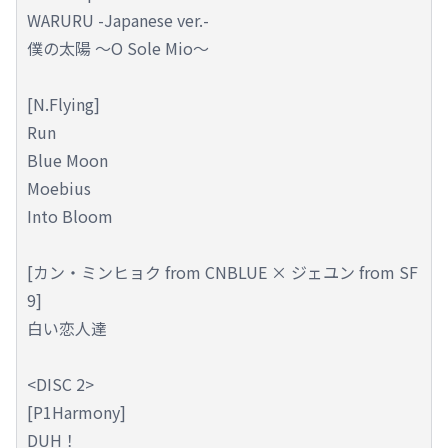
WARURU -Japanese ver.-
僕の太陽 ～O Sole Mio～
[N.Flying]
Run
Blue Moon
Moebius
Into Bloom
[カン・ミンヒョク from CNBLUE × ジェユン from SF
9]
白い恋人達
<DISC 2>
[P1Harmony]
DUH！