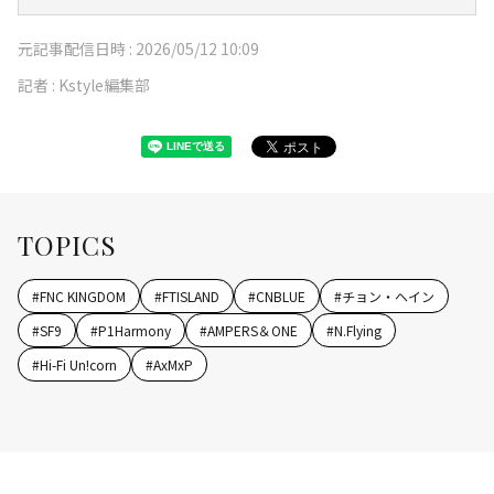
元記事配信日時 :
2026/05/12 10:09
記者 :
Kstyle編集部
TOPICS
#
FNC KINGDOM
#
FTISLAND
#
CNBLUE
#
チョン・ヘイン
#
SF9
#
P1Harmony
#
AMPERS＆ONE
#
N.Flying
#
Hi-Fi Un!corn
#
AxMxP