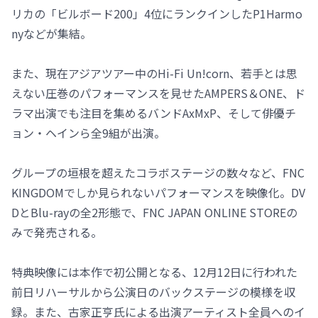
リカの「ビルボード200」4位にランクインしたP1Harmo
nyなどが集結。
また、現在アジアツアー中のHi-Fi Un!corn、若手とは思
えない圧巻のパフォーマンスを見せたAMPERS＆ONE、ド
ラマ出演でも注目を集めるバンドAxMxP、そして俳優チ
ョン・ヘインら全9組が出演。
グループの垣根を超えたコラボステージの数々など、FNC
KINGDOMでしか見られないパフォーマンスを映像化。DV
DとBlu-rayの全2形態で、FNC JAPAN ONLINE STOREの
みで発売される。
特典映像には本作で初公開となる、12月12日に行われた
前日リハーサルから公演日のバックステージの模様を収
録。また、古家正亨氏による出演アーティスト全員へのイ