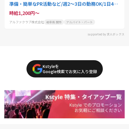
準備・簡単なPR活動など/週2～3日の勤務OK/1日4h
程度の短時間
時給1,200円～
アルファクラブ株式会社
岐阜県 関市
アルバイト・パート
supported by 求人ボックス
Kstyleを
Google検索でお気に入り登録