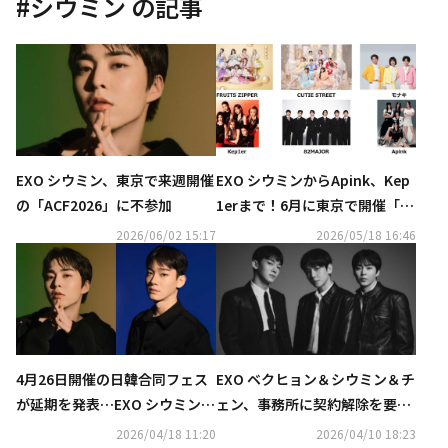
#
シウミン
の記事
EXO シウミン、東京で来週開催
EXO シウミンからApink、Kep
の「ACF2026」に不参加
1erまで！6月に東京で開催「A
CF2026」に出演決定
2026/06/02 15:17
2026/05/18 16:46
4月26日開催の日韓合同フェス
EXO ベクヒョン＆シウミン＆チ
が延期を発表…EXO シウミン＆
ェン、事務所に契約解除を要
チェンら、振替公演は不参加へ
求…未精算金など契約違反を主
2026/04/18 11:20
2026/04/10 18:23