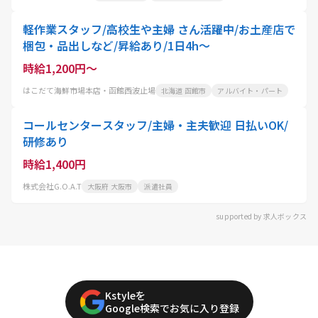
軽作業スタッフ/高校生や主婦 さん活躍中/お土産店で
梱包・品出しなど/昇給あり/1日4h～
時給1,200円～
はこだて海鮮市場本店・函館西波止場
北海道 函館市
アルバイト・パート
コールセンタースタッフ/主婦・主夫歓迎 日払いOK/
研修あり
時給1,400円
株式会社G.O.A.T
大阪府 大阪市
派遣社員
supported by 求人ボックス
Kstyleを
Google検索でお気に入り登録