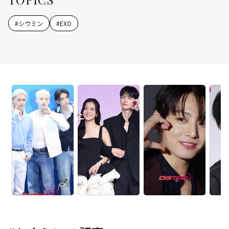
#
シウミン
#
EXO