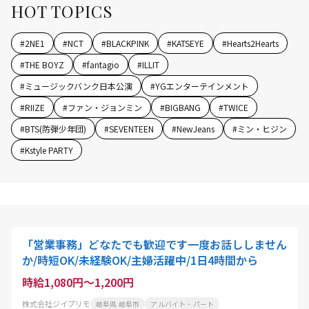
HOT TOPICS
#
2NE1
#
NCT
#
BLACKPINK
#
KATSEYE
#
Hearts2Hearts
#
THE BOYZ
#
fantagio
#
ILLIT
#
ミュージックバンク日本公演
#
YGエンターテインメント
#
RIIZE
#
ファン・ジョンミン
#
BIGBANG
#
TWICE
#
BTS(防弾少年団)
#
SEVENTEEN
#
NewJeans
#
ミン・ヒジン
#
Kstyle PARTY
「営業事務」どなたでも歓迎です一度お話ししません
か/時短OK/未経験OK/主婦活躍中/1日4時間から
時給1,080円～1,200円
株式会社ジイプリモ
岐阜県 岐阜市
アルバイト・パート