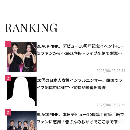
張
RANKING
1
BLACKPINK、デビュー10周年記念イベントに一
部ファンから不満の声も…ライブ配信で謝罪
「コミュニケーション不足だった」
2026/08/08 08:39
2
20代の日本人女性インフルエンサー、韓国でラ
イブ配信中に死亡…警察が経緯を調査
2026/08/06 02:59
3
BLACKPINK、本日デビュー10周年！直筆手紙で
ファンに感謝「皆さんのおかげでここまで来ら
れた」