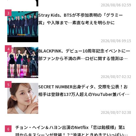
2026/08/06 02:59
3
Stray Kids、BTSが不参加表明の「グラミー
賞」や入隊まで…素直な考えを明らかに
2026/08/06 09:15
4
BLACKPINK、デビュー10周年記念イベントに一
部ファンから不満の声…ロゼに関する憶測は否
定
2026/08/07 02:32
5
SECRET NUMBER出身ディタ、交際を公表！お
相手は登録者137万人超えのYouTuber兼バイオ
リニスト
2026/08/07 02:38
チョン・ヘイン＆ハヨン出演のNetflix「恋は飴模様」第1
6
話からキスシーンが登場！？“浪漫とときめきでいっぱいの