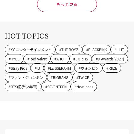
もっと見る
HOT TOPICS
#
YGエンターテインメント
#
THE BOYZ
#
BLACKPINK
#
ILLIT
#
HYBE
#
Red Velvet
#
AHOF
#
CORTIS
#
D Awards(2027)
#
Stray Kids
#
IU
#
LE SSERAFIM
#
ウォンビン
#
RIIZE
#
ファン・ジョンミン
#
BIGBANG
#
TWICE
#
BTS(防弾少年団)
#
SEVENTEEN
#
NewJeans