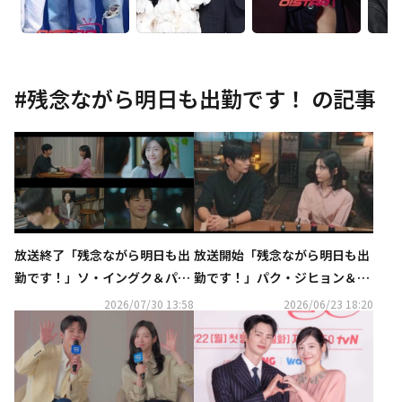
#
残念ながら明日も出勤です！
の記事
放送終了「残念ながら明日も出
放送開始「残念ながら明日も出
勤です！」ソ・イングク＆パ
勤です！」パク・ジヒョン＆
ク・ジヒョン、愛と仕事の行方
ソ・イングクのドキドキ恋愛が
2026/07/30 13:58
2026/06/23 18:20
は？【ネタバレあり】
スタート【ネタバレあり】