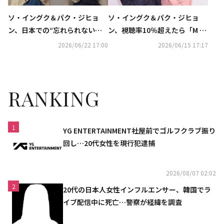
ソ・イングク＆パク・ジヒョ
ソ・イングク＆パク・ジヒョ
ン、日本での“忘れられない体
ン、視聴率10％超えたら「M C
験”とは？仕事・恋を頑張る人
OUNTDOWN」出演？初共演で
2026/06/22 17:00
2026/06/15 17:17
にエールも
お互いを絶賛
RANKING
1
YG ENTERTAINMENT社屋前でゴルフクラブ振り
回し…20代女性を現行犯逮捕
2026/08/07 02:02
2
20代の日本人女性インフルエンサー、韓国でラ
イブ配信中に死亡…警察が経緯を調査