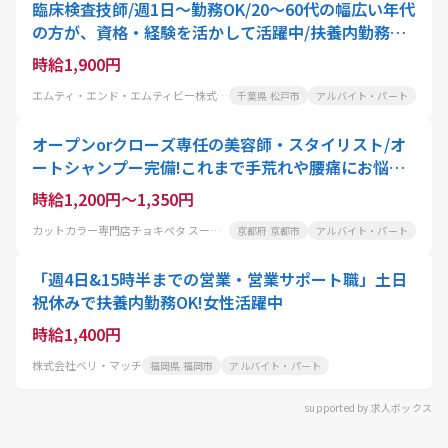
臨床検査技師/週1日～勤務OK/20～60代の幅広い年代
の方が、資格・経験を活かして活躍中/扶養内勤務可!
家事や育児と両立したい方におすすめ
時給1,900円
エムティ・エンド・エムティビー株式会社
千葉県 松戸市
アルバイト・パート
オープンorクローズ専任の美容師・スタイリスト/オ
ートシャンプー完備!これまで手荒れや腰痛にお悩み
の美容師さんにも大好評
時給1,200円～1,350円
カットカラー専門店チョキぺタ スーパーマツモト五条店
京都府 京都市
アルバイト・パート
「週4日&15時半までの営業・営業サポート職」土日
祝休みで扶養内勤務OK!女性活躍中
時給1,400円
株式会社ベリ・マッチ
福岡県 福岡市
アルバイト・パート
supported by 求人ボックス