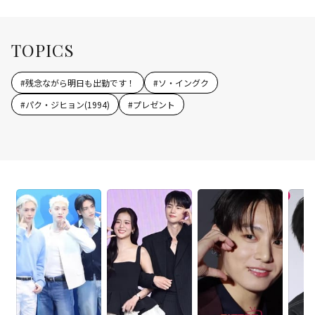
TOPICS
#
残念ながら明日も出勤です！
#
ソ・イングク
#
パク・ジヒョン(1994)
#
プレゼント