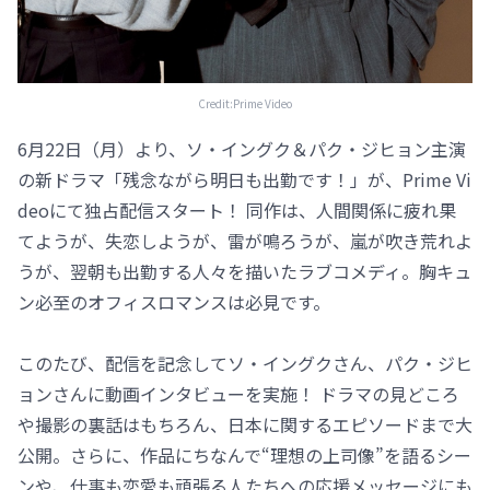
Credit:Prime Video
6月22日（月）より、ソ・イングク＆パク・ジヒョン主演
の新ドラマ「残念ながら明日も出勤です！」が、Prime Vi
deoにて独占配信スタート！ 同作は、人間関係に疲れ果
てようが、失恋しようが、雷が鳴ろうが、嵐が吹き荒れよ
うが、翌朝も出勤する人々を描いたラブコメディ。胸キュ
ン必至のオフィスロマンスは必見です。
このたび、配信を記念してソ・イングクさん、パク・ジヒ
ョンさんに動画インタビューを実施！ ドラマの見どころ
や撮影の裏話はもちろん、日本に関するエピソードまで大
公開。さらに、作品にちなんで“理想の上司像”を語るシー
ンや、仕事も恋愛も頑張る人たちへの応援メッセージにも