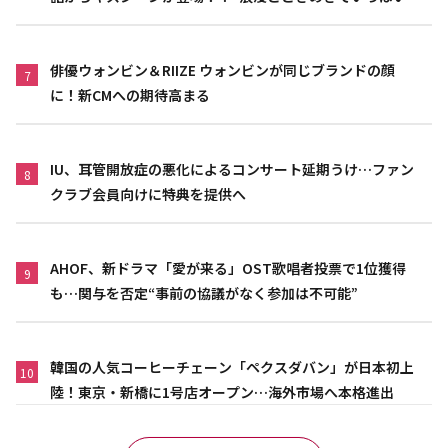
作品”
俳優ウォンビン＆RIIZE ウォンビンが同じブランドの顔
7
に！新CMへの期待高まる
IU、耳管開放症の悪化によるコンサート延期うけ…ファン
8
クラブ会員向けに特典を提供へ
AHOF、新ドラマ「愛が来る」OST歌唱者投票で1位獲得
9
も…関与を否定“事前の協議がなく参加は不可能”
韓国の人気コーヒーチェーン「ペクスダバン」が日本初上
10
陸！東京・新橋に1号店オープン…海外市場へ本格進出