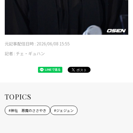
元記事配信日時 :
2026/06/08 15:55
記者 :
チェ・ギュハン
TOPICS
#
神社 悪魔のささやき
#
ジェジュン