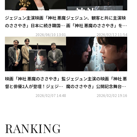
ジェジュン主演映画「神社 悪魔
ジェジュン、観客と共に主演映
のささやき」日本に続き韓国で
画「神社 悪魔のささやき」をお
公開へ“初めて演技するような
忍び鑑賞！“手に入れたい能
2026/06/10 13:01
2026/02/12 11:54
気持ちで臨んだ”
力”も明らかに
映画「神社 悪魔のささやき」監
ジェジュン主演の映画「神社 悪
督と俳優2人が登壇！ジェジュ
魔のささやき」公開記念舞台挨
ンらとの仲良しエピソードや神
拶付き上映開催へ！監督ら3人
2026/02/07 14:48
2026/02/02 19:16
戸ロケの過酷さを語る
が登壇
RANKING