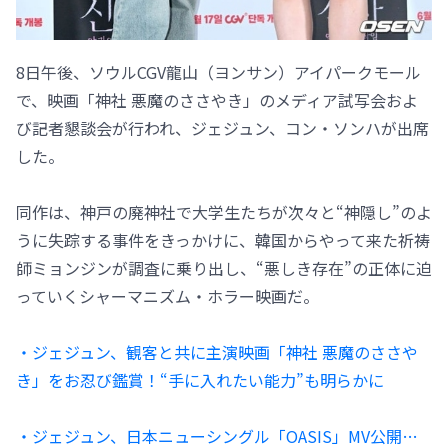
8日午後、ソウルCGV龍山（ヨンサン）アイパークモール
で、映画「神社 悪魔のささやき」のメディア試写会およ
び記者懇談会が行われ、ジェジュン、コン・ソンハが出席
した。
同作は、神戸の廃神社で大学生たちが次々と“神隠し”のよ
うに失踪する事件をきっかけに、韓国からやって来た祈祷
師ミョンジンが調査に乗り出し、“悪しき存在”の正体に迫
っていくシャーマニズム・ホラー映画だ。
・ジェジュン、観客と共に主演映画「神社 悪魔のささや
き」をお忍び鑑賞！“手に入れたい能力”も明らかに
・ジェジュン、日本ニューシングル「OASIS」MV公開…