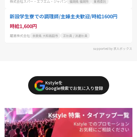
株式会社スパー・エフエム・ジャパン
福岡県 福岡市
業務委託
新設学生寮での調理師/主婦主夫歓迎/時給1600円
時給1,600円
躍進株式会社
奈良県 大和高田市
正社員 / 派遣社員
supported by 求人ボックス
Kstyleを
Google検索でお気に入り登録