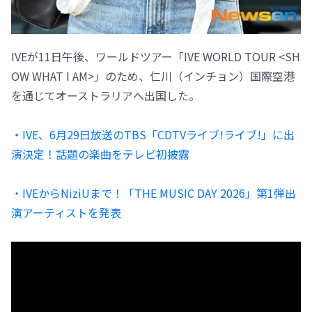
IVEが11日午後、ワールドツアー「IVE WORLD TOUR <SH
OW WHAT I AM>」のため、仁川（インチョン）国際空港
を通じてオーストラリアへ出国した。
・IVE、6月29日放送のTBS「CDTVライブ!ライブ!」に出
演決定！話題の楽曲をテレビ初披露
・IVEからNiziUまで！「THE MUSIC DAY 2026」第1弾出
演アーティストを発表