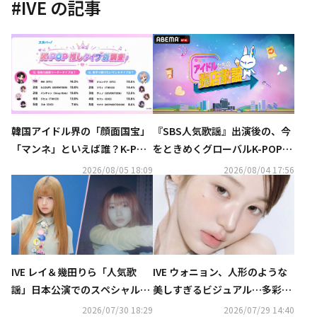
#
IVE
の記事
韓国アイドル界の「顔面国宝」
『SBS人気歌謡』出演後の、今
「マンネ」といえば誰？K-POP
をときめくグローバルK-POPア
推しタイプ別調査の結果が明ら
ーティストたちが週替わりで登
2026/08/05 18:09
2026/08/04 17:56
かに
場する新感覚バラエティ番組
『アイドルたちの売店歌謡』を
「ABEMA」にて無料独占配信中
IVE レイ＆幾田りら「人気歌
IVE ウォニョン、人形のような
謡」日本公演でのスペシャルコ
美しすぎるビジュアル…多彩な
ラボステージ決定！
コンセプトを表現
2026/07/30 18:29
2026/07/29 14:40