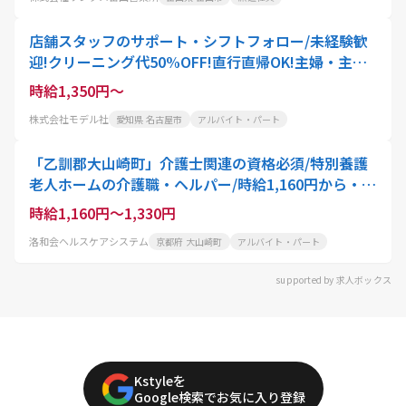
店舗スタッフのサポート・シフトフォロー/未経験歓
迎!クリーニング代50%OFF!直行直帰OK!主婦・主夫
活躍中!ブランクOK!正社員登用あり
時給1,350円～
株式会社モデル社
愛知県 名古屋市
アルバイト・パート
「乙訓郡大山崎町」介護士関連の資格必須/特別養護
老人ホームの介護職・ヘルパー/時給1,160円から・週
3日可・扶養内OK
時給1,160円～1,330円
洛和会ヘルスケアシステム
京都府 大山崎町
アルバイト・パート
supported by 求人ボックス
Kstyleを
Google検索でお気に入り登録