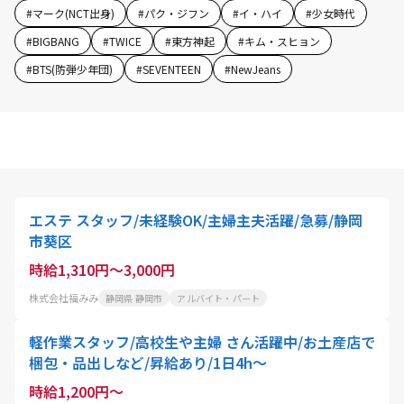
#
マーク(NCT出身)
#
パク・ジフン
#
イ・ハイ
#
少女時代
#
BIGBANG
#
TWICE
#
東方神起
#
キム・スヒョン
#
BTS(防弾少年団)
#
SEVENTEEN
#
NewJeans
エステ スタッフ/未経験OK/主婦主夫活躍/急募/静岡
市葵区
時給1,310円～3,000円
株式会社福みみ
静岡県 静岡市
アルバイト・パート
軽作業スタッフ/高校生や主婦 さん活躍中/お土産店で
梱包・品出しなど/昇給あり/1日4h～
時給1,200円～