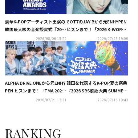
GOT7のJAY Bから元ENHYPEN
豪華K-POPアーティスト出演の
ヒスンまで！「2026 K-WORLD
韓国最大級の音楽授賞式『2026
DREAM AWARDS」出演決定
K-WORLD DREAM AWARDS』8
2026/08/06 15:22
2026/07/25 19:00
月27日にU-NEXTが日本独占で
見放題ライブ配信
ALPHA DRIVE ONEから元ENHY
韓国を代表するK-POP夏の祭典
PEN ヒスンまで！「TMA 202
『2026 SBS歌謡大典 SUMME
6」第2弾ラインナップが明らか
R』をU-NEXT独占で生ライブ
2026/07/21 17:31
2026/07/16 18:43
に
配信
RANKING