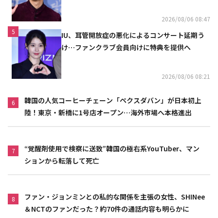
2026/08/06 08:47
5
IU、耳管開放症の悪化によるコンサート延期う
け…ファンクラブ会員向けに特典を提供へ
2026/08/06 08:21
韓国の人気コーヒーチェーン「ペクスダバン」が日本初上
6
陸！東京・新橋に1号店オープン…海外市場へ本格進出
“覚醒剤使用で検察に送致”韓国の極右系YouTuber、マン
7
ションから転落して死亡
ファン・ジョンミンとの私的な関係を主張の女性、SHINee
8
＆NCTのファンだった？約70件の通話内容も明らかに