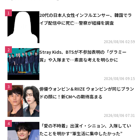
1
20代の日本人女性インフルエンサー、韓国でラ
イブ配信中に死亡…警察が経緯を調査
2026/08/06 02:59
2
Stray Kids、BTSが不参加表明の「グラミー
賞」や入隊まで…素直な考えを明らかに
2026/08/06 09:15
3
俳優ウォンビン＆RIIZE ウォンビンが同じブラン
ドの顔に！新CMへの期待高まる
2026/08/06 07:31
4
「愛の不時着」出演イ・シニョン、入隊してい
たことを明かす“軍生活に集中したかった”