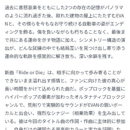
過去に喜怒哀楽をともにした2つの存在の記憶がパノラマ
のように流れ過ぎた後、寂れた建物の屋上にたたずむEVA
Nと、その傍らを今もなお守り続ける自動車の姿がエンデ
ィングを飾る。傷を負いながらも朽ちることなく、最後ま
で共にある運命を示す物語に加え、シンメトリー構造の演
出が、どんな試練の中でも結局互いを見つけ出し寄り添う
運命的な軌跡を感覚的に解き放ち、深い余韻を残す。
新曲「Ride or Die」は、相手に向かって歩み寄ることが
できないまま溢れ出す感情と、ファンに向けた彼の真心が
長い時間をかけて込められた曲だ。ポップロックを基盤に
ハイパーポップの要素が加わったオルタナティブロックジ
ャンルで、荒削りで実験的なサウンドがEVANの鋭いボー
カルと出会い、強烈なシナジー（相乗効果）を生み出して
いる。彼は今回のタイトル曲の作詞・作曲に主体的に参加
し、自身だけの確固たる音楽的カラーと実力を証明した。