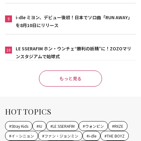
i-dle ミヨン、デビュー後初！日本でソロ曲「RUN AWAY」
9
を8月10日にリリース
LE SSERAFIM ホン・ウンチェ“勝利の妖精”に！ZOZOマリ
10
ンスタジアムで始球式
もっと見る
HOT TOPICS
#
Stray Kids
#
IU
#
LE SSERAFIM
#
ウォンビン
#
RIIZE
#
イ・シニョン
#
ファン・ジョンミン
#
i-dle
#
THE BOYZ