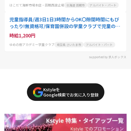
はこだて海鮮市場本店・函館西波止場
北海道 函館市
アルバイト・パート
児童指導員/週3日1日3時間からOK〇隙間時間にもぴ
ったり!無資格可/保育園併設の学童クラブで児童の見
守り/学生、主婦・主夫歓迎
時給1,200円
ゆめの樹アカデミー学童クラブ
埼玉県 さいたま市
アルバイト・パート
supported by 求人ボックス
Kstyleを
Google検索でお気に入り登録