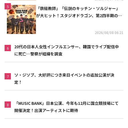
5
「鉄槌教師」「伝説のキッチン・ソルジャー」
が大ヒット！スタジオドラゴン、第2四半期の売
上高が黒字に
2026/08/08 06:21
20代の日本人女性インフルエンサー、韓国でライブ配信中
6
に死亡…警察が経緯を調査
ソ・ジソブ、大好評につき来日イベントの追加公演が決
7
定！
「MUSIC BANK」日本公演、今年も12月に国立競技場にて
8
開催決定！出演アーティストに期待