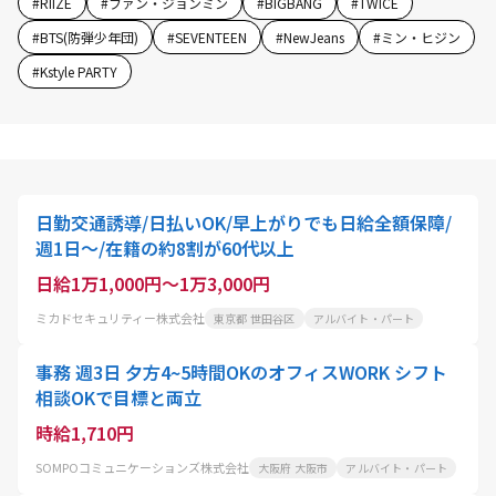
#
RIIZE
#
ファン・ジョンミン
#
BIGBANG
#
TWICE
#
BTS(防弾少年団)
#
SEVENTEEN
#
NewJeans
#
ミン・ヒジン
#
Kstyle PARTY
日勤交通誘導/日払いOK/早上がりでも日給全額保障/
週1日～/在籍の約8割が60代以上
日給1万1,000円～1万3,000円
ミカドセキュリティー株式会社
東京都 世田谷区
アルバイト・パート
事務 週3日 夕方4~5時間OKのオフィスWORK シフト
相談OKで目標と両立
時給1,710円
SOMPOコミュニケーションズ株式会社
大阪府 大阪市
アルバイト・パート