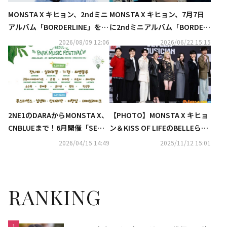
MONSTA X キヒョン、2ndミニ
MONSTA X キヒョン、7月7日
アルバム「BORDERLINE」を発
に2ndミニアルバム「BORDER
売“ストレスから解放される方
LINE」でカムバック！予告映像
2026/08/09 12:06
2026/06/22 15:15
法を知った”
を公開
2NE1のDARAからMONSTA X、
【PHOTO】MONSTA X キヒョ
CNBLUEまで！6月開催「SEOU
ン＆KISS OF LIFEのBELLEら、
L PARK MUSIC FESTIVAL」豪
新バラエティ番組「VEILED MU
2026/04/15 14:49
2025/11/12 15:01
華ラインナップ公開
SICIAN」制作発表会に出席
RANKING
1