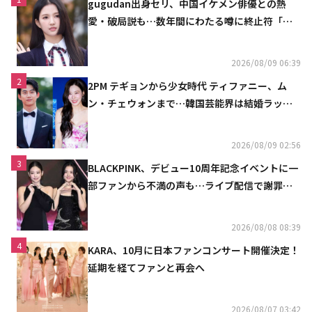
gugudan出身セリ、中国イケメン俳優との熱
愛・破局説も…数年間にわたる噂に終止符「邪
魔しないで」
2026/08/09 06:39
2
2PM テギョンから少女時代 ティファニー、ム
ン・チェウォンまで…韓国芸能界は結婚ラッシ
ュ
2026/08/09 02:56
3
BLACKPINK、デビュー10周年記念イベントに一
部ファンから不満の声も…ライブ配信で謝罪
「コミュニケーション不足だった」
2026/08/08 08:39
4
KARA、10月に日本ファンコンサート開催決定！
延期を経てファンと再会へ
2026/08/07 03:42