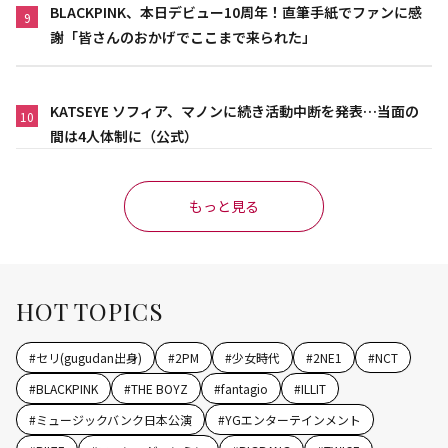
BLACKPINK、本日デビュー10周年！直筆手紙でファンに感
9
謝「皆さんのおかげでここまで来られた」
KATSEYE ソフィア、マノンに続き活動中断を発表…当面の
10
間は4人体制に（公式）
もっと見る
HOT TOPICS
#
セリ(gugudan出身)
#
2PM
#
少女時代
#
2NE1
#
NCT
#
BLACKPINK
#
THE BOYZ
#
fantagio
#
ILLIT
#
ミュージックバンク日本公演
#
YGエンターテインメント