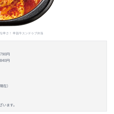
な辛さ！ 辛旨牛スンドゥブ弁当
790円
840円
末現在）
ざいます。