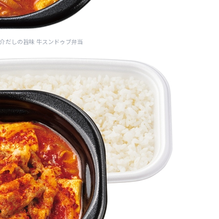
介だしの旨味 牛スンドゥブ弁当