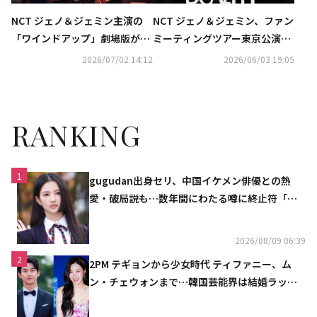
NCT ジェノ＆ジェミン主演の
NCT ジェノ＆ジェミン、ファン
「ワインドアップ」劇場版が韓
ミーティングツアー東京公演の
国で公開！スチールカット5種
模様を映画館でライブビューイ
2026/07/02 14:12
2026/06/03 19:05
が解禁
ング！
RANKING
1
gugudan出身セリ、中国イケメン俳優との熱
愛・破局説も…数年間にわたる噂に終止符「邪
魔しないで」
2026/08/09 06:39
2
2PM テギョンから少女時代 ティファニー、ム
ン・チェウォンまで…韓国芸能界は結婚ラッシ
ュ