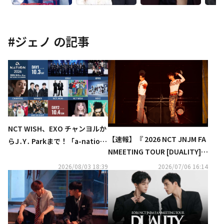
#
ジェノ
の記事
NCT WISH、EXO チャンヨルか
【速報】『 2026 NCT JNJM FA
らJ․Y․ Parkまで！「a-nation
NMEETING TOUR [DUALITY] #
2026」第1弾出演アーティスト
JAPAN 』KNTVで8/30(日) 独占
発表
2026/08/03 18:39
2026/07/06 16:14
TV初放送