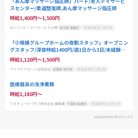
「あん摩マッサージ指圧師」パート/老人デイサービ
スセンター/柔道整復師,あん摩マッサージ指圧師
時給1,400円～1,500円
めぐリハビリデイサービス大塚
東京都 豊島区
アルバイト・パート
「小規模グループホームの夜勤スタッフ」オープニン
グスタッフ/深夜時給1400円/週1日から3日/未経験・
無資格OK
時給1,120円～1,500円
ライフケアはーと合同会社
兵庫県 神戸市
アルバイト・パート
医療器具の洗浄業務
時給1,180円～
ワタキューセイモア株式会社 業務課
千葉県 船橋市
アルバイト・パート
supported by 求人ボックス