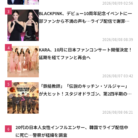
2026/08/09 02:56
3
BLACKPINK、デビュー10周年記念イベントに一
部ファンから不満の声も…ライブ配信で謝罪
「コミュニケーション不足だった」
2026/08/08 08:39
4
KARA、10月に日本ファンコンサート開催決定！
延期を経てファンと再会へ
2026/08/07 03:42
5
「鉄槌教師」「伝説のキッチン・ソルジャー」
が大ヒット！スタジオドラゴン、第2四半期の売
上高が黒字に
2026/08/08 06:21
20代の日本人女性インフルエンサー、韓国でライブ配信中
6
に死亡…警察が経緯を調査