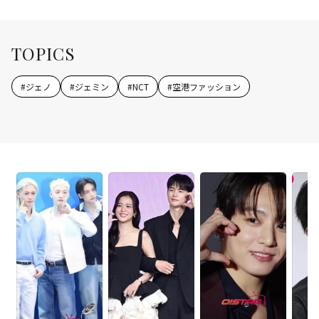
TOPICS
#
ジェノ
#
ジェミン
#
NCT
#
空港ファッション