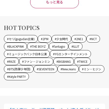
もっと見る
HOT TOPICS
#
セリ(gugudan出身)
#
2PM
#
少女時代
#
2NE1
#
NCT
#
BLACKPINK
#
THE BOYZ
#
fantagio
#
ILLIT
#
ミュージックバンク日本公演
#
YGエンターテインメント
#
RIIZE
#
ファン・ジョンミン
#
BIGBANG
#
TWICE
#
BTS(防弾少年団)
#
SEVENTEEN
#
NewJeans
#
ミン・ヒジン
#
Kstyle PARTY