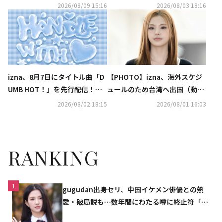
ペットに登場
全出演アーティストを発表
2026/08/09 15:16
2026/08/03 18:16
izna、8月7日にタイトル曲「D
【PHOTO】izna、海外スケジ
UMB HOT！」を先行配信！ジ
ュールのため台湾へ出国（動画
ャケット写真も解禁
あり）
2026/08/02 18:15
2026/08/01 16:03
RANKING
1
gugudan出身セリ、中国イケメン俳優との熱
愛・破局説も…数年間にわたる噂に終止符「邪
魔しないで」