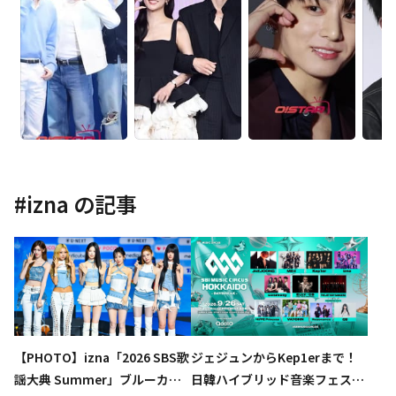
#
izna
の記事
【PHOTO】izna「2026 SBS歌
ジェジュンからKep1erまで！
謡大典 Summer」ブルーカー
日韓ハイブリッド音楽フェス、