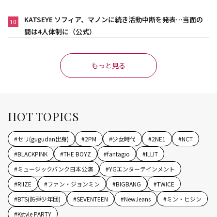
KATSEYE ソフィア、マノンに続き活動中断を発表…当面の
10
間は4人体制に（公式）
もっと見る
HOT TOPICS
#
セリ(gugudan出身)
#
2PM
#
少女時代
#
2NE1
#
NCT
#
BLACKPINK
#
THE BOYZ
#
fantagio
#
ILLIT
#
ミュージックバンク日本公演
#
YGエンターテインメント
#
RIIZE
#
ファン・ジョンミン
#
BIGBANG
#
TWICE
#
BTS(防弾少年団)
#
SEVENTEEN
#
NewJeans
#
ミン・ヒジン
#
Kstyle PARTY