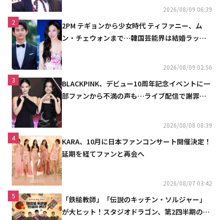
2026/08/09 06:39
2
2PM テギョンから少女時代 ティファニー、ム
ン・チェウォンまで…韓国芸能界は結婚ラッシ
ュ
2026/08/09 02:56
3
BLACKPINK、デビュー10周年記念イベントに一
部ファンから不満の声も…ライブ配信で謝罪
「コミュニケーション不足だった」
2026/08/08 08:39
4
KARA、10月に日本ファンコンサート開催決定！
延期を経てファンと再会へ
2026/08/07 03:42
5
「鉄槌教師」「伝説のキッチン・ソルジャー」
が大ヒット！スタジオドラゴン、第2四半期の売