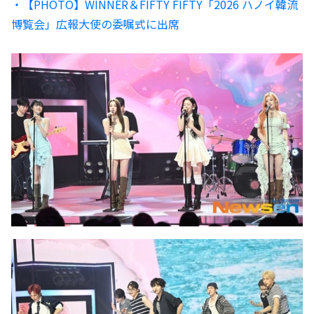
・【PHOTO】WINNER＆FIFTY FIFTY「2026 ハノイ韓流
博覧会」広報大使の委嘱式に出席