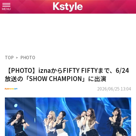
MENU
TOP
PHOTO
【PHOTO】iznaからFIFTY FIFTYまで、6/24
放送の「SHOW CHAMPION」に出演
2026/06/25 13:04