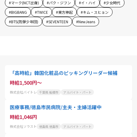
#
マーク(NCT出身)
#
パク・ジフン
#
イ・ハイ
#
少女時代
#
BIGBANG
#
TWICE
#
東方神起
#
キム・スヒョン
#
BTS(防弾少年団)
#
SEVENTEEN
#
NewJeans
「高時給」韓国化粧品のピッキングリーダー候補
時給1,500円～
株式会社バイトレ
千葉県 船橋市
アルバイト・パート
医療事務/徳島市民病院/主夫・主婦活躍中
時給1,046円
株式会社ソラスト
徳島県 徳島市
アルバイト・パート