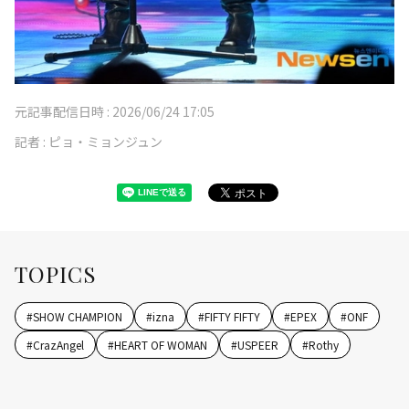
元記事配信日時 :
2026/06/24 17:05
記者 :
ピョ・ミョンジュン
TOPICS
#
SHOW CHAMPION
#
izna
#
FIFTY FIFTY
#
EPEX
#
ONF
#
CrazAngel
#
HEART OF WOMAN
#
USPEER
#
Rothy