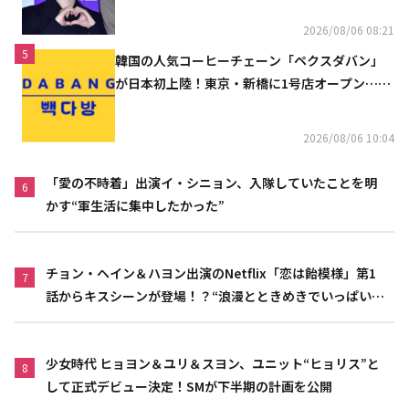
2026/08/06 08:21
5
韓国の人気コーヒーチェーン「ペクスダバン」
が日本初上陸！東京・新橋に1号店オープン…海
外市場へ本格進出
2026/08/06 10:04
「愛の不時着」出演イ・シニョン、入隊していたことを明
6
かす“軍生活に集中したかった”
チョン・ヘイン＆ハヨン出演のNetflix「恋は飴模様」第1
7
話からキスシーンが登場！？“浪漫とときめきでいっぱいの
作品”
少女時代 ヒョヨン＆ユリ＆スヨン、ユニット“ヒョリス”と
8
して正式デビュー決定！SMが下半期の計画を公開