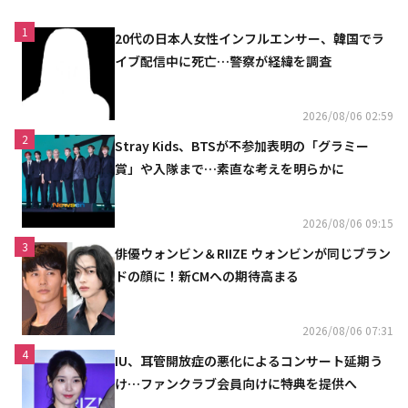
1
20代の日本人女性インフルエンサー、韓国でラ
イブ配信中に死亡…警察が経緯を調査
2026/08/06 02:59
2
Stray Kids、BTSが不参加表明の「グラミー
賞」や入隊まで…素直な考えを明らかに
2026/08/06 09:15
3
俳優ウォンビン＆RIIZE ウォンビンが同じブラン
ドの顔に！新CMへの期待高まる
2026/08/06 07:31
4
IU、耳管開放症の悪化によるコンサート延期う
け…ファンクラブ会員向けに特典を提供へ