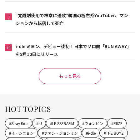
“覚醒剤使用で検察に送致”韓国の極右系YouTuber、マン
9
ションから転落して死亡
i-dle ミヨン、デビュー後初！日本でソロ曲「RUN AWAY」
10
を8月10日にリリース
もっと見る
HOT TOPICS
#
Stray Kids
#
IU
#
LE SSERAFIM
#
ウォンビン
#
RIIZE
#
イ・シニョン
#
ファン・ジョンミン
#
i-dle
#
THE BOYZ