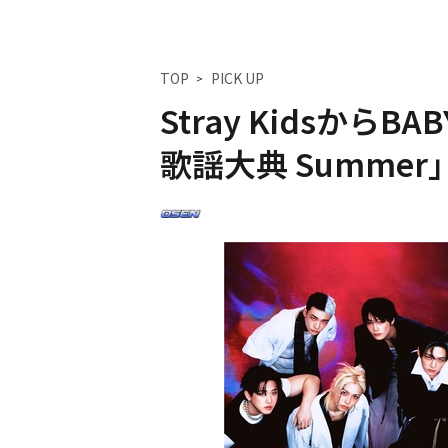
TOP
PICK UP
Stray KidsからBA
歌謡大典 Summe