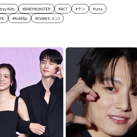
tray Kids
#
BABYMONSTER
#
NCT
#
テン
#
izna
IFE
#
KickFlip
#
EVAN(ヒスン)