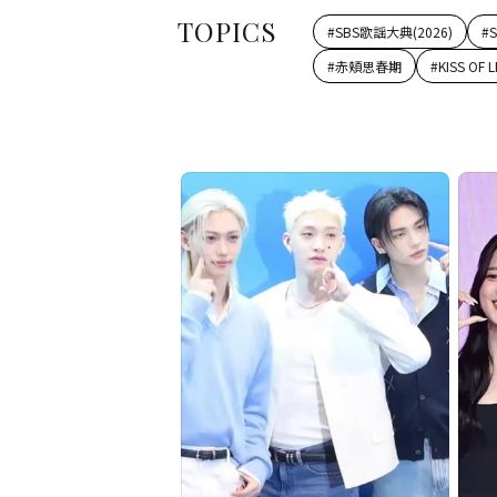
TOPICS
#
SBS歌謡大典(2026)
#
S
#
赤頬思春期
#
KISS OF L