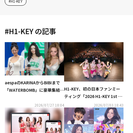
#
H1-KEY
#
H1-KEY
の記事
aespaのKARINAからBIBIまで
H1-KEY、初の日本ファンミー
「WATERBOMB」に豪華集結！
ティング「2026 H1-KEY 1st FA
ビキニ＆上半身裸のパフォーマ
NMEETING in Japan : THE FIR
ンスが話題…過激すぎると賛否
2026/07/27 18:04
2026/07/03 18:43
ST KEY」を開催
の声も