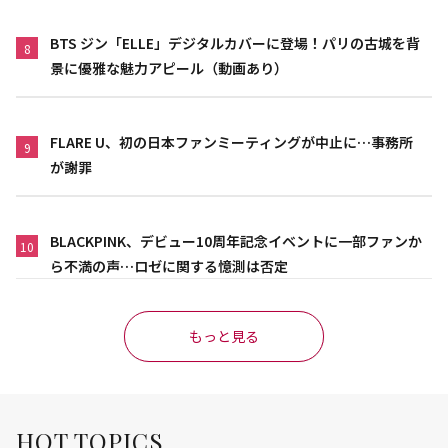
BTS ジン「ELLE」デジタルカバーに登場！パリの古城を背
8
景に優雅な魅力アピール（動画あり）
FLARE U、初の日本ファンミーティングが中止に…事務所
9
が謝罪
BLACKPINK、デビュー10周年記念イベントに一部ファンか
10
ら不満の声…ロゼに関する憶測は否定
もっと見る
HOT TOPICS