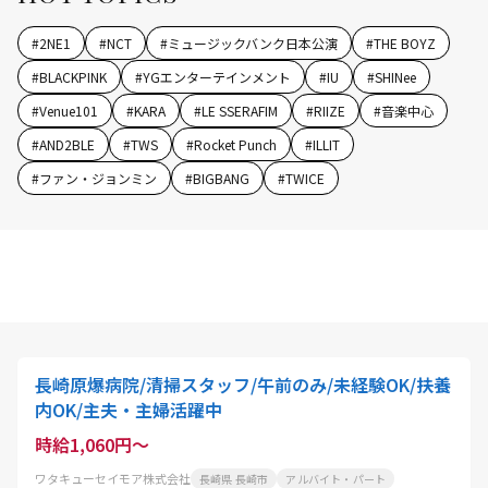
#
2NE1
#
NCT
#
ミュージックバンク日本公演
#
THE BOYZ
#
BLACKPINK
#
YGエンターテインメント
#
IU
#
SHINee
#
Venue101
#
KARA
#
LE SSERAFIM
#
RIIZE
#
音楽中心
#
AND2BLE
#
TWS
#
Rocket Punch
#
ILLIT
#
ファン・ジョンミン
#
BIGBANG
#
TWICE
長崎原爆病院/清掃スタッフ/午前のみ/未経験OK/扶養
内OK/主夫・主婦活躍中
時給1,060円～
ワタキューセイモア株式会社
長崎県 長崎市
アルバイト・パート