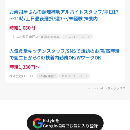
お寿司屋さんの調理補助アルバイトスタッフ/平日17
～21時/土日昼夜選択/週3～/未経験 扶養内
時給1,080円
ことぶき寿司 亀田店
新潟県 新潟市
アルバイト・パート
人気食堂キッチンスタッフ/SNSで話題のお店/高時給
で週二日からOK/扶養内勤務OK/WワークOK
時給1,230円～
株式会社COLLECT
茨城県 常総市
アルバイト・パート
supported by 求人ボックス
Kstyleを
Google検索でお気に入り登録