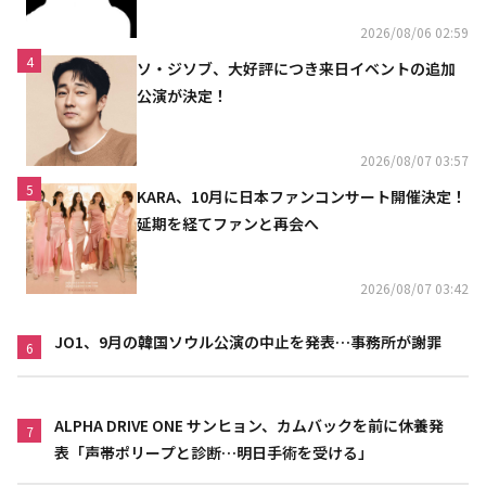
2026/08/06 02:59
4
ソ・ジソブ、大好評につき来日イベントの追加
公演が決定！
2026/08/07 03:57
5
KARA、10月に日本ファンコンサート開催決定！
延期を経てファンと再会へ
2026/08/07 03:42
JO1、9月の韓国ソウル公演の中止を発表…事務所が謝罪
6
ALPHA DRIVE ONE サンヒョン、カムバックを前に休養発
7
表「声帯ポリープと診断…明日手術を受ける」