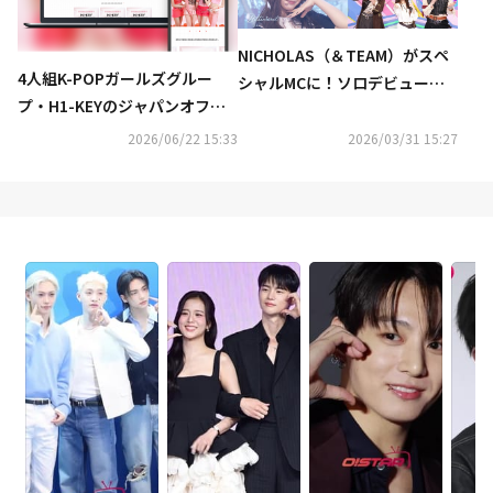
NICHOLAS（＆TEAM）がスペ
4人組K-POPガールズグルー
シャルMCに！ソロデビューを
プ・H1-KEYのジャパンオフィ
果たしたKANGMIN、YUNAも登
シャルファンクラブをリニュー
場！『SBS人気歌謡』最新回が
2026/06/22 15:33
2026/03/31 15:27
アルオープン！
「Music K」にて日本最速・独
占配信中