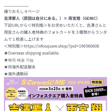
___________
撮りおろし４ページ
吉澤要人（原因は自分にある。）× 雨宮翔（GENIC）
下記URLから＜特別版＞をお求めいただくと、吉澤さんと
雨宮さんの購入者特典のフォトカードを３種類からランダ
ムで１枚差し上げます
＜特別版＞https://infosquare.shop/?pid=190560608
★️Overseas shipping available.
★️해외 배송 가능
★️供海外配送服务
★️海外通販🆗