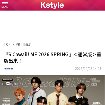
MENU
TOP
PR TIMES
『S Cawaii! ME 2026 SPRING』＜通常版＞重
版出来！
2026/04/27 14:23