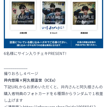
6名様にサイン入りチェキPRESENT!
___________
撮りおろし４ページ
井内悠陽×阿久根温世（ICEx）
下記URLからお求めいただくと、井内さんと阿久根さんの
購入者特典のフォトカードを６種類からランダムで１枚差
し上げます
＜通常版＞https://infosquare.shop/?pid=190560412