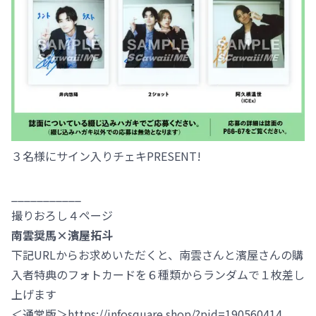
３名様にサイン入りチェキPRESENT!
___________
撮りおろし４ページ
南雲奨馬×濱屋拓斗
下記URLからお求めいただくと、南雲さんと濱屋さんの購
入者特典のフォトカードを６種類からランダムで１枚差し
上げます
＜通常版＞https://infosquare.shop/?pid=190560414