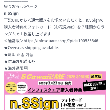
撮りおろし6ページ
n.SSign
下記URLから＜通常版＞をお求めいただくと、n.SSignの
購入者特典のフォトカード（お花見ver.）を７種類からラ
ンダムで１枚差し上げます
＜通常版＞https://infosquare.shop/?pid=190555646
★️Overseas shipping available.
★️해외 배송 가능
★️供海外配送服务
★️海外通販🆗