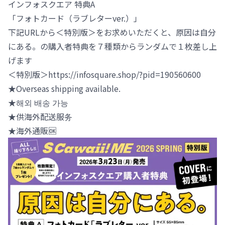
インフォスクエア 特典A
「フォトカード（ラブレターver.）」
下記URLから＜特別版＞をお求めいただくと、原因は自分
にある。の購入者特典を７種類からランダムで１枚差し上
げます
＜特別版＞https://infosquare.shop/?pid=190560600
★️Overseas shipping available.
★️해외 배송 가능
★️供海外配送服务
★️海外通販🆗