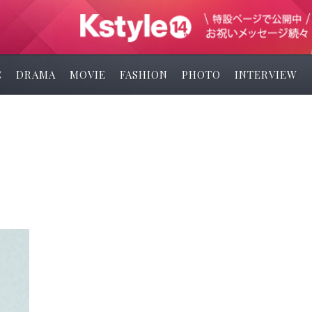
C
DRAMA
MOVIE
FASHION
PHOTO
INTERVIEW
ム