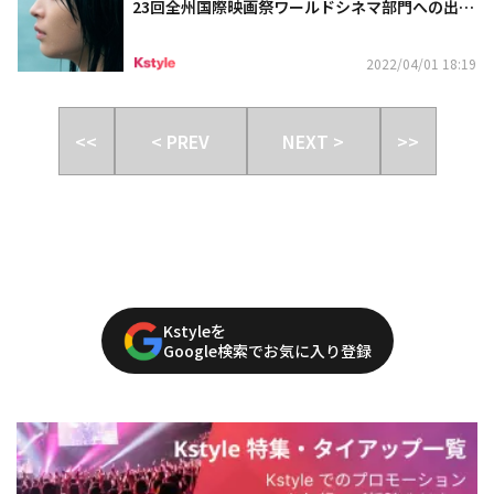
23回全州国際映画祭ワールドシネマ部門への出品
決定！
2022/04/01 18:19
<<
< PREV
NEXT >
>>
Kstyleを
Google検索でお気に入り登録