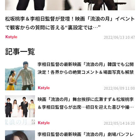
松坂桃李＆李相日監督が登壇！映画「流浪の月」イベント
で観客からの質問に答える“裏設定では…”
2022/06/13 10:47
記事一覧
李相日監督の最新映画「流浪の月」韓国でも公開
決定！各界からの絶賛コメント＆場面写真も解禁
2022/06/09 11:00
映画「流浪の月」舞台挨拶に広瀬すず＆松坂桃李
＆李相日監督らが出席…初日を迎えた喜びや撮影
中の裏話を語る
2022/05/14 16:20
李相日監督の最新映画「流浪の月」劇場パンフレ