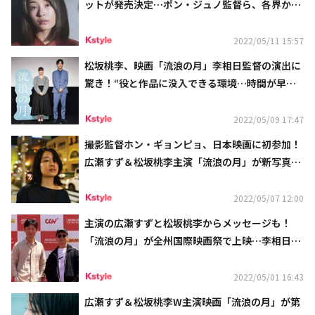
ットが発売決定…ポン・ジュノ監督ら、各界から
の絶賛コメントも解禁
2022/05/11 15:57
松坂桃李、映画「流浪の月」李相日監督の演出に
驚き！“役と作品に没入できる環境…時間が早く
過ぎた”
2022/05/09 17:47
撮影監督ホン・ギョンピョ、日本映画に初参加！
広瀬すず＆松坂桃李主演「流浪の月」が新写真を
解禁…全国10の劇場で写真展も開催決定
2022/05/07 12:00
主演の広瀬すずと松坂桃李からメッセージも！
「流浪の月」が全州国際映画祭で上映…李相日監
督らが舞台挨拶に出席
2022/05/01 16:43
広瀬すず＆松坂桃李W主演映画「流浪の月」が第