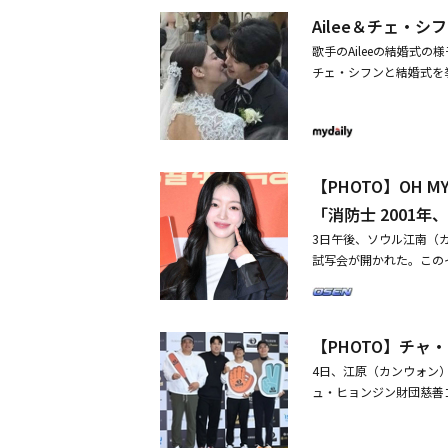
ウォン、クァク・シヤン、
から糖尿病予防に関心の
Ailee＆チェ・
ウォニ、ドラマ「God's
同様、10kmが5万ウォン
ラ、イ・チェミン、キム
歌手のAileeの結婚式の
サイトから申し込み可能
ン、カン・ハンナ、ユン
チェ・シフンと結婚式を
定だ。
ム・ソンリョン、ハ・ジ
た。招待された知人たちは
るソンジ（少女時代 ユ
優のコ・ウォニは「結婚
であるギルグ（アン・ボ
な結婚式。空も一緒に祝福
代 ユナ＆アン・ボヒョ
めでとう」とメッセージ
席・少女時代、20周年
めでとう」とコメント。最
【PHOTO】OH 
（動画あり）
と書き込んだ後、祝儀袋に
「消防士 2001年
ッセージを残して目を引いた
3日午後、ソウル江南（カ
婚式に参加した写真を公開
試写会が開かれた。このイベ
に。メBBBAAAMMM
ャ・ジュヨン、コ・ウォ
らその薔薇の香りほど美し
ンア、オ・ヒョンギョン
と撮影した写真と共に「
ジュウ、チョン・イランが
で一番最初に写真撮って
【PHOTO】チ
ジェ）洞の火災事故、劣
でとう。すごくよく似合
された消防士たちの姿を
ジンちゃん」と、Aile
4日、江原（カンウォン）
1年、闘いの真実」の感想
アラは、Aileeのウエ
ュ・ヒョンジン財団慈善
アピール10thミニアル
ィングドレス姿のAile
コ・ウォニ、オ・ユナ、
届を提出した法的な夫婦
キム・ソナらが参加した