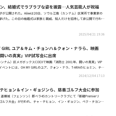
パク・ヒスン、SG WANNABEのキム・ヨンジュン、チョン・ユジン、コ・
高い後援企業がサポートし、豊富な景品も用意されている。参加費は昨年と
シフン、結婚式でラブラブな姿を披露…人気芸能人が祝福
 Beads」出演陣、YouTuberのクェド、ジョン・パク、ホ・ソンテ、オ・ナ
（約5000円）、5kmが4万ウォン（約4000円）で、「ブルーラン」の公式
・シア、イ・ジュヨン、チェ・ウソン、ヤン・ヒョンミン、チョ・ジュニョ
様子が公開された。Aileeは20日、ソウル江南（カンナム）区某所で事業家の
。収益金の一部は韓国糖尿協会に寄付され、糖尿病患者の支援に使われる予
・ユソン、シン・ソンロク、パク・ハナ、ペ・ヘジ、チャ・ソウォン、キ
挙げた。この日の結婚式は家族と親戚、知人だけを招待して非公開で行われ
ヨン、ミン・ジウンらが出席した。同作は、夜明けごとに悪魔として目覚め
、SNSを通じて結婚式の様子を共有し、Aileeの結婚を心から祝福した。女
ナ）を監視するという前代未聞のアルバイトをすることになった青年ニート
式がこんなに楽しいなんて。まるでミニコンサートに来ているみたいな特別
ヒョン）のハプニング満載の奮闘を描くコメディだ。・【PHOTO】少女時
2025/04/21 19:36
してくれて、イェジン（Aileeの本名）姉さん、幸せな道だけ歩いてね。お
ンら、映画「プリティ・クレイジー 悪魔が引っ越してきた」制作報告会に出
を残した。元新体操選手のソン・ヨンジェは「幸せを願う。結婚、本当にお
プロジェクトを準備中？「無限の愛と応援に応えたいもう少し待ってて」
近、結婚したT-ARAのヒョミンは「旅行から帰ると同時にAileeの結婚式」
MY GIRL ユア＆キム・チョンハ＆クォン・ナラら、映画
「Aileeちゃん！ 結婚、おめでとう。幸せに生きよう、二人とも！」とメ
、闘いの真実」VIP試写会に出席
。godのパク・チュニョンは、Fly To The Skyのブライアンとともに結
ンナム）区メガボックスCOEXで映画「消防士 2001年、闘いの真実」VIP
し、「Yo～Ailee、結婚おめでとう。神様の祝福の下で幸せであるよう
ントには、OH MY GIRLのユア、クォン・ナラ、T-ARAのヒョミン、チ
！！！」とし、「花嫁と撮影するとき、薔薇の匂いがすごく素敵だった。これか
ニ、キム・チョンハ、キム・ナヨン、ホン・ジユン、オ・ユナ、パク・ジョ
い愛を育てて」と祝福した。コヨーテのシンジは、花嫁の待機室でAilee
2024/12/04 17:13
、オ・ヘウォン、チャン・ヘジン、WAX、ナ・ムニ、キム・ヨンオク、イ・
もっと長く一緒にしたくて急いだけれど、花嫁よりも先に到着！！ おかげ
出席した。映画「消防士 2001年、闘いの真実」は、2001年、弘済（ホン
、長くしゃべることができた」とし、「イェジンちゃん～結婚、心からおめ
ャ・テヒョン＆イン・ギョジンら、慈善ゴルフ大会に参加
悪な環境の中でも火災鎮圧と全員救助というたった一つの目標をもって投入
うカップル」と、結婚を祝った。歌手のALiは「すごくかわいかった、イェ
描いた物語だ。・チュウォン、撮影終了から4年で初鑑賞映画「消防士 200
eとチェ・シフンがキスしようとする姿を収めた写真を投稿した。歌手のユ・
道横城（フェンソン）郡ベラ45カントリークラブにて「新韓Premierリ
を明かす尊敬の念がより深まった・OH MY GIRL、グラビアで弾ける魅力を
ディンググラビアを見て「最高、すごくかわいい」とコメントした後、ウエデ
ゴルフ大会」が行われ、チャ・テヒョン、イン・ギョジン、ペク・チヨン、
バムは9月の香水
eを見て「天使だと思った」と感嘆した。Aileeとチェ・シフンは昨年8月、婚姻
リュ・ヒョンジン＆ペ・ジヒョン夫妻、キム・ミンギョン、イ・へジョン、
となった。この日、結婚式1部の祝歌は歌手のペク・チヨン、イ・ムジンが
。・チャ・テヒョン、江南にある約8億円相当のビルを購入狎鴎亭駅から徒