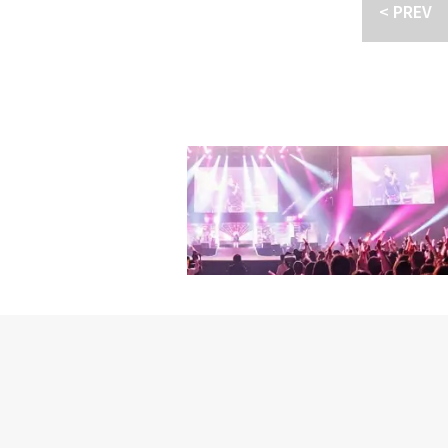
ロウンがピョンファに告
< PREV
キしない人はいないと思
プルの登場シーンをもっ
っていただいて、ただた
への愛が、私たちカップ
く、三銃士と六兄弟も愛
も「キング・ザ・ランド
いた部分が、三銃士の相
をたくさん作ってくださ
ドラマをもっと面白くて
いながら、もっと親しく
トリーが人気を集め、視
有料世帯基準）を記録し
まで愛されるとは思いま
ケミストリーだったので
理由を語った。過去、航空
役に続き、今回も客室乗
た時、広告撮影のため、
室乗組員として基本の姿
けになったと思います」
が違うという視聴者たち
をしっかりと区別したい