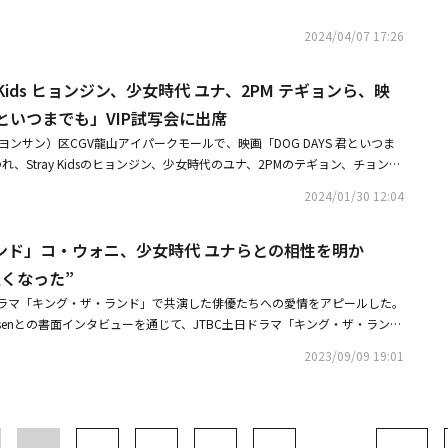
yTreeらが出席した。韓国で8月14日に公開される映画「ビクトリー」は、
ユナ、2PM テギョンら、映画「DOG DAYS 君といつまでも」VIP試写会に出
構成されたチアリーディングサークルミレニアムガールズが、エキサイティ
2024/04/07 17:26
応援する物語を描いた作品だ。・BLACKPINK ジスからビョン・ウソクま
写会に出席！Girl's Dayメンバーも集結・【PHOTO】Girl's Day ヘリ＆
y Kids ヒョンジン、少女時代 ユナ、2PM テギョンら、映
ビクトリー」マスコミ向け試写会に出席
 君といつまでも」VIP試写会に出席
ヨンサン）区CGV龍山アイパークモールで、映画「DOG DAYS 君といつま
れ、Stray Kidsのヒョンジン、少女時代のユナ、2PMのテギョン、チョン・
ラ、PENTAGONのキノ、ユ・ヨンソク、ユン・チャニョン、パク・ギウン、パ
2024/01/30 12:04
ジュ、ペク・ソンヒョン、キム・ソンリョン、イ・チャンウォン、キム・ア
・ユル、キム・ワンソン、パク・セミ、イ・チャンホらが出席した。同作
ンド」コ・ウォニ、少女時代 ユナらとの相性を明か
的な建築家と情深いバイク配達員、シングルの男女と素人の親まで、1人で
々が特別なパートナーに会って毎日が変わるストーリーを描いた作品で、韓
くなった”
。・【PHOTO】ユン・ヨジョン＆ユ・ヘジンら、映画「DOG DAYS 君とい
ラマ「キング・ザ・ランド」で共演した俳優たちへの愛情をアピールした。
出席・ユン・ヨジョン＆ユ・ヘジンら出演の映画「DOG DAYS 君といつ
senとの書面インタビューを通じて、JTBC土日ドラマ「キング・ザ・ラン
ン予告編を公開
（イ・ロウン役）、少女時代のユナ（チョン・サラン役）、キム・ガウン
2023/09/09 19:01
共演について語った。劇中でオ・ピョンファ役を演じ、キム・ジェウォンと
・ウォニは、演技のパートナーだったキム・ジェウォンについて「とても優
、すごく勉強になったパートナーであり、後輩でした。一緒に演技をしなが
眼差しが素敵な俳優だと感じたことが多かったです」とし、「私はカフェで