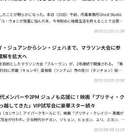
ことが明らかになった。本日（25日）午前、所属事務所Ghost Studio
し「コ・ウォニが慎重に悩んだ末、今年初めに結婚生活を終えることで合意し
式コメントを表明した。続けて「相互の合意のもとで決定した事項であるた
2025/11/25 11:28
実の流布などは自制していただくよう丁重にお願いする」とし、「コ・ウォ
として良い姿をお見せするため、常に最善を尽くす予定なので、多くの応援
イ・ジュアンからシン・ジェハまで、マラソン大会に参
。コ・ウォニは、2010年に広告を通じて芸能界デビュー。その後、「花た
」「星になって輝く」「最強配達人～夢見るカップル～」「ウラチャチャワ
理解を拡大へ
恋する仲人～」「オーケー、グァン姉妹」「その恋、断固お断りします」
を目的としたマラソン大会「ブルーラン」が、2年連続で開催される。「第
など多数のドラマで活躍した。彼女は2022年10月、年上の実業家と結婚。
1月9日に京畿（キョンギ）道城南（ソンナム）市の炭川（タンチョン）総合
していない状態であり、結婚から2年でそれぞれの道を歩むことになった。
ランニングを通じて糖尿病の深刻さや予防の重要性を広める「第2回ブルー
で放送中のTV朝鮮ドラマ「次の人生はないから」に出演している。・コ・
2025/10/29 19:08
も参加して炭川一帯を走る予定だ。今回は、昨年と同様に韓国糖尿協会とS
本日（10/7）結婚約1年の交際の末ゴールイン・「暴君のシェフ」イ・ジュ
・主管し、保健福祉部、大韓糖尿病学会、（社）韓国1型糖尿病患者会が後援す
で、マラソン大会に参加糖尿病予防・理解を拡大へ
時代メンバーや2PM ジュノも応援に！映画「プリティ・ク
洞（サンアムドン）の平和の公園一帯で、ハヌル公園や漢江（ハンガン）市
kmの2部門が開催され、5000人余りのランナーが集まり、高く澄んだ秋空の
っ越してきた」VIP試写会に豪華スター続々
漢江ではなく、城南（ソンナム）の道路で開催される予定だ。当日は午前8
龍山（ヨンサン）アイパークモールにて、映画「プリティ・クレイジー 悪魔が
制が行われる中、ランナーたちは自分自身への挑戦や自己記録の更新などを
P試写会が行われ、少女時代のテヨン、ソヒョン、ヒョヨン、ユリ、スヨン、
・ジェハ、コ・ウォニ、イ・ジュアン、カン・ジュンギュなどの有名人も参
、東方神起のユンホ、SHINeeのミンホ、Hearts2Heartsのジウ、ユハ、
WOOAHによる祝賀ステージも披露され、参加者に活気あふれるエネルギー
2025/08/08 12:19
のカン・スンユン、DinDin、T-ARAのウンジョン、チョ・ボア、キム・ジェ
回ブルーラン」の参加者には記念Tシャツとメダルが贈られる。また、普段