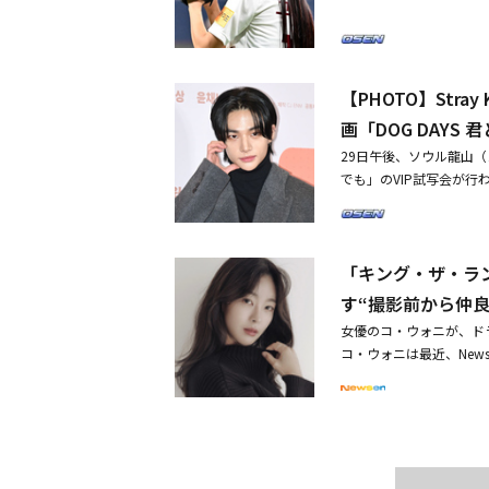
リシア、ジョナサン、Ma
s ヒョンジン、少女時代 
情熱だけはある初心者で
席
ングなダンスと音楽で皆を
で、映画「ビクトリー」VIP試
【PHOTO】Stra
パク・セワンら、映画「
画「DOG DAYS
29日午後、ソウル龍山（
でも」のVIP試写会が行わ
ソミ、MAMAMOOのソ
ク・チビン、パク・ジン
ヨン、コ・ウォニ、カン
「キング・ザ・ラ
は、気難しい性格の世界
も一緒にいても寂しい人
す“撮影前から仲良
国で2月7日に公開される
女優のコ・ウォニが、ド
つまでも」ショーケースに
コ・ウォニは最近、New
までも」ポスターとメイ
ド」のキム・ジェウォン
（カン・ダウル役）との
の社内恋愛を披露したコ
しく、思いやりがあって
ら、ジェウォンは本当に