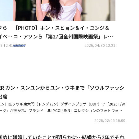
クら
【PHOTO】ホン・スヒョン＆イ・ユンジ＆
イベン
コ・アソンら「第27回全州国際映画祭」レッ
ドカーペットに登場
9 12:41
2026/04/30 12:21
NNER カン・スンユンからユン・ウネまで「ソウルファッシ
出席
ン）区ソウル東大門（トンデムン）デザインプラザ（DDP）で「2026 F/W
ク」が開かれ、ブランド「JULYCOLUMN」コレクションのフォトウォー
ン・スンユン、ユン・ウネ、パク・ジョンソプ、イ・ユンジン、イ・ソウル、
2026/02/05 16:00
ンが登場した。・WINNER カン・スンユン、日本初ソロコンサートの詳細
売スタート・ユン・ウネ、コン・ユとのキスが撮られて大騒ぎに！？「コー
初めに離婚していたことが明らかに…結婚から2年でそれ
裏話明かす