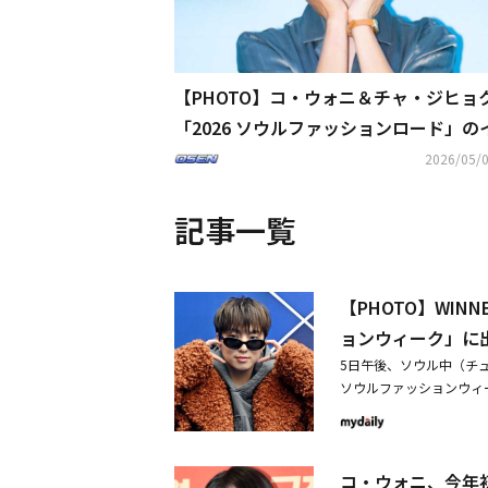
【PHOTO】コ・ウォニ＆チャ・ジヒョ
「2026 ソウルファッションロード」の
トに出席
2026/05/0
記事一覧
【PHOTO】WI
ョンウィーク」に
5日午後、ソウル中（チュ
ソウルファッションウィー
ルに、WINNERのカ
イ・ヨンウン、シム・ソヨ
を発表！明日より先行販
コ・ウォニ、今年
ヒープリンス1号店」の