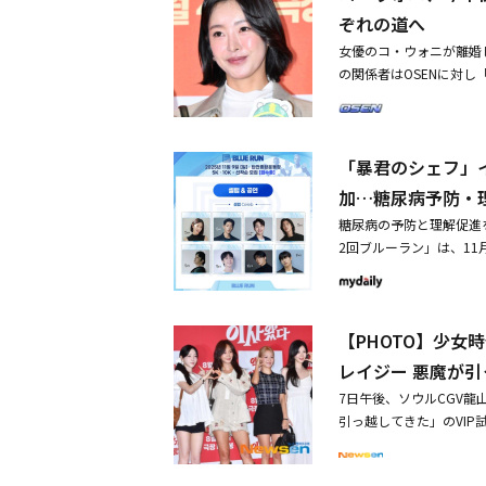
ぞれの道へ
女優のコ・ウォニが離婚した
の関係者はOSENに対
たことを確認した」と公
め、憶測の報道や虚偽事
ニは今後も変わらず俳優
「暴君のシェフ」
をお願いする」と伝えた
ちの戦い～宮廷残酷史～
加…糖尿病予防・
イキキ」「コッパダン～
糖尿病の予防と理解促進
「キング・ザ・ランド」
2回ブルーラン」は、1
結婚式後、婚姻届を提出
運動場周辺で行われる。
コ・ウォニは現在、韓国
ラン」では、スターたち
ウォニ、年上の起業家と
POTV NEWSが主催
アンからシン・ジェハま
【PHOTO】少女
る。昨年は、ソウル上岩
民公園を回る10kmと5
レイジー 悪魔が引
下で汗を流した。今年は
7日午後、ソウルCGV
時頃コース周辺で交通規
引っ越してきた」のVI
目的に走る。俳優のシン
ティファニー、2PMのジュノ
加する予定だ。さらに、
イ・ジュビン、WINNER
を届ける予定だ。「第2