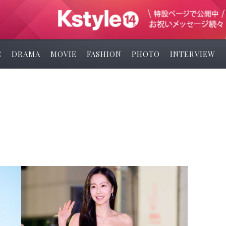
C
DRAMA
MOVIE
FASHION
PHOTO
INTERVIEW
ニ