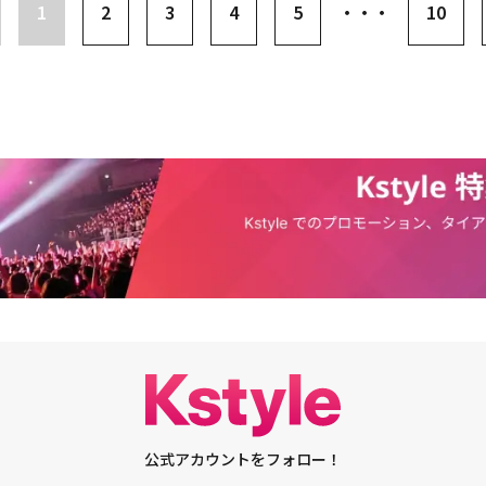
白するシーンが一番ドキドキしました。告白するロウンの目を見て、ドキド
1
2
3
4
5
・・・
10
います」と語った。ピョンファ＆ロウン（韓国語で平和なという意味）カッ
と増やしてほしいと求める視聴者の反応については、「多くの方々に気に入
だ感謝するばかりでした。ロウンとのケミストリー（相手との相性）と作品
ルにも影響を与えたのだと思います。ピョンファ＆ロウンカップルだけでな
されていると感じています」と伝えた。ユナ＆キム・ガウンら三銃士の相性
」の鑑賞ポイントの一つだった。コ・ウォニは「監督が撮影前から強調して
性でした。幼い頃から親友なので、関係が一番重要でした。仲良くなれる場
ったおかげで、撮影前から仲良くなって、楽に演技することができました。
楽しく作っていくため、アイデアもたくさん出して、休憩時間には冗談も言
なりました」とし、実際にも親しくなったことを伝えた。俳優たちのケミス
聴率も上昇した。コ・ウォニは最高視聴率13.8％（ニールセン・コリア全国
たことについて、「作品がうまくいってほしいとは思っていましたが、ここ
せんでした。監督が最も重要に考えていたことの1つが、俳優たちの相性と
すが、それが人気の秘訣ではないかと思います」とし、自身が考える人気の
会社のモデルを務め、Netflix「その恋、断固お断りします」の客室乗務員
務員役を務めることになったコ・ウォニは「過去アシアナ航空のモデルをし
2日間航空会社で乗組員の教育を受けたことがあります。広告撮影の時、客
勢が自然に出てこなければならなかったのですが、その時の経験が大きな助
と話した。仕事をする時はおでこを見せ、私服の時は前髪をおろすと雰囲気
の反応については「意図はしていなかったのですが、三銃士のキャラクター
公式アカウントをフォロー！
という監督の意見がありました。ピョンファは少しクールでガールクラッシ