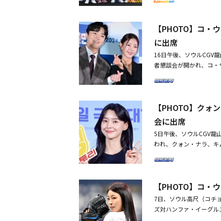
歌い、2部では歌手のMig
歩10分の好立地・【PHO
ョン・ジェヒョン、キム
ョ・セホの結婚式に出席
た。
【PHOTO】コ
に出席
16日午後、ソウルCG
者懇談会が開かれ、コ・
た。・「キング・ザ・ラ
った・【PHOTO】コ・
【PHOTO】クォ
会に出席
5日午後、ソウルCGV龍
われ、クォン・ナラ、キ
ソヒョン、イ・ソンビン
ニョン、パク・ジンジュ
ル、シン・ヒョンスン、I
【PHOTO】コ・
ク、イ・ソヨン、パク・
ュヒョン、ソン・スンハ
7日、ソウル高尺（コチョク
ク・ジェオン、チョ・ウォ
ズ対ハンファ・イーグル
グ、キム・ジフン、ハン
ド」コ・ウォニ、少女時代 