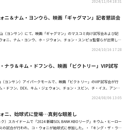
hty Mouthが祝歌を歌った。司会はYouTubeチャンネル「ピシク大学」のチ
2024/11/04 18:31
TO】CNBLUE ジョン・ヨンファ＆MONSTA X ショヌ＆イ・スヒョクら、チ
・ミンス、イ・ヨンジュが務め、招待客のために英語進行も同時に行われ
・ウォニ＆ナム・ヨンウら、映画「ギャグマン」記者懇談会
V龍山（ヨンサン）にて、映画「ギャグマン」のマスコミ向け試写会および記
ウォニ、ナム・ヨンウ、ホ・ジウォン、チョン・スンピョ監督らが出席し
ンド」コ・ウォニ、少女時代 ユナらとの相性を明かす撮影前から仲良くな
2024/10/16 17:28
ウォニ、始球式に登場真剣な眼差し
ン・ナラ＆キム・ドフンら、映画「ビクトリー」VIP試写
山（ヨンサン）アイパークモールで、映画「ビクトリー」のVIP試写会が行
ム・ドフン、DEX、キム・ジェウォン、チョン・スビン、チ・イス、アン・
、パク・アイン、イ・ミド、パク・ギョンヘ、チョン・ジェウン、キム・ミ
2024/08/06 13:05
、キム・ボミ、シム・ウンギョン、イ・ジュヨン、ハ・ジウォン、イ・ソ
Z*ONE出身のチェ・イェナ、イ・ウンジ、チョ・ダルファン、ジョン・パ
ウォニ、始球式に登場…真剣な眼差し
シウ、クォン・セウン、チャ・ジュワン、ソ・アリン、ハ・シユン、イ・ジ
、ソン・ソンムン、クォン・ヨンドゥク、クォン・ヨンドン、ソ・スヒ、パ
）スカイドームで「2024 新韓SOL BANK KBOリーグ」キウム・ヒーロー
ンヒ、RIHEY、KNUCKS、チョン・リア、チュ・ソンヒョク、チェ・ドン
スの試合が行われ、コ・ウォニが始球式に参加した。・「キング・ザ・ラン
・ヒョンミン、チョ・ダルファン、キム・ジヨン、チョン・イェイン、パト
ユナらとの相性を明かす撮影前から仲良くなった・【PHOTO】Stray Kid