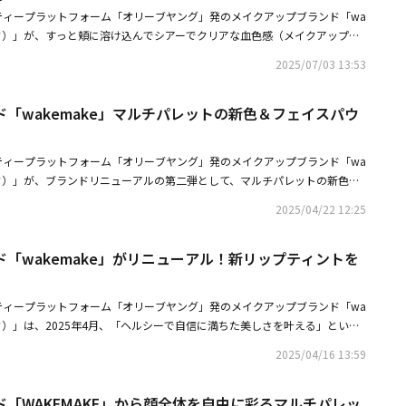
血色感をじゅわりと与える。どんな時でも使いやすい軽やかな塗り心地で、
ティープラットフォーム「オリーブヤング」発のメイクアップブランド「wa
がりに。「シアーブリーズハイライター」は、光をやさしく拡散してくすみ
メイク）」が、すっと頬に溶け込んでシアーでクリアな血色感（メイクアップ効
効果による）し、透明感（メイクアップ効果による）あふれる美肌に見せる
作パウダーチーク「シアーブリーズブラッシャー」を、7月11日に発売す
イター。まばゆいシアーパールが光を集め、素肌からにじむような自然なツ
2025/07/03 13:53
ほどよいツヤを仕込めるパウダーチーク。透け感のある発色で、自然な血色
スのしっとりパウダーが肌に密着し、粉感ゼロで長時間輝きをキープ。少量
なパール入りのきめ細かいパウダーが、素肌に溶け込むようにアラをぼかし
仕上がりに。目元・鼻筋・デコルテなど、ポイント使いにもぴったり。■商
「wakemake」マルチパレットの新色＆フェイスパウ
んわり繊細なニュアンスチークに仕上がる。■商品情報「シアーブリーズブ
025年9月12日発売〇ヘルシーグロウバームスティック全10色／3.5g1,540円
11日発売価格：1,650円（税込）全4色／5g01ミルキーアプリコット02 サ
イライター全3色／5g1,760円（税込）■関連サイト「wakemake」日
ピンク04 ベリッシュ■関連サイト「wakemake」日本公式サイト
ティープラットフォーム「オリーブヤング」発のメイクアップブランド「wa
メイク）」が、ブランドリニューアルの第二弾として、マルチパレットの新色と
売する。顔全体にマルチに使える「ソフトシアーマルチパレット」は、オフ
2025/04/22 12:25
日より順次展開中。「ステイフィクサーマルチカラーパウダー」は、4月25日
ーチフラッシュ【新色】多幸感たっぷりのピーチコーラル◆05 ピンクフレア
「wakemake」がリニューアル！新リップティントを
らしい花束ピンク肌をそっと彩るような、やわらかくて優しい発色のマルチ
場。ワントーンのカラー構成と締め色の組み合わせで、アイからフェイスま
ぽさと可愛らしさを兼ね備えたこなれ感を演出し、メイク上級者顔を叶え
ティープラットフォーム「オリーブヤング」発のメイクアップブランド「wa
グロウなメイクまで、このパレットひとつで、さまざまな印象のメイクが完
イク）」は、2025年4月、「ヘルシーで自信に満ちた美しさを叶える」という
いった色ムラや毛穴をカバー（メイクアップ効果による）して、まるでAIで
てリニューアル。同時に、水のように軽やかに唇になじむ新リップティント
効果による）したように明るく透明感（メイクアップ効果による）のある肌
2025/04/16 13:59
ィント」を発売する。2015年に韓国オリーブヤング発のコスメブランドと
ー。3色の微粒子パウダーが肌色を自然に整えて、軽やかでなめらかな質感
makeは、2025年、ヘルシーで自信に満ちた美しさを叶えるという新たなコ
テカリを防ぐ。パフがセットになっているので、朝のメイクの仕上げにはも
「WAKEMAKE」から顔全体を自由に彩るマルチパレッ
ーアル。カラーを自由に楽しむことをモットーとし、洗練された感性とやり