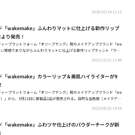
2026/02/24 11:13
「wakemake」ふんわりマットに仕上げる新作リップ
日より発売！
ティープラットフォーム「オリーブヤング」発のメイクアップブランド「wa
みずしい質感でありながらふんわりマットに仕上げる新作リップティント「ウォ
ーティント」を、2025年11月1日に発売する。つけた瞬間はみずみずし
2025/10/22 13:48
くとふんわりマットに仕上がるモイストブラーリングティント。トレンドを
ェルが唇にむっちりと密着し、視覚的にボリュームアップ（メイクアップ効
「wakemake」カラーリップ＆美肌ハイライターが9
るパンテノール（保湿成分）が乾燥による唇の縦ジワを防いで、長時間塗り
イリーに使いやすい6色展開で、毎日のおしゃれがぐっと華やぐ立体感のあ
！
。■商品情報「ウォーターブラーリングレイヤーティント」価格：1,650円
ティープラットフォーム「オリーブヤング」発のメイクアップブランド「wa
11月1日発売カラー展開：全6色容量：4.6g■関連サイト「wakemake」公
イク）」から、9月12日に新製品2品が発売される。自然な血色感（メイクアッ
やかに彩る10色展開の新カラーリップ「ヘルシーグロウバームスティッ
2025/08/25 19:04
のシアーパールでさりげないツヤめきをオンするハイライター「シアーブリ
、ヘルシーで抜け感のある今っぽいメイクを叶える。「ヘルシーグロウバー
「wakemake」ふわツヤ仕上げのパウダーチークが新
たびに、アガる。ときめきが走り出す。メイクの楽しさを加速する「#止ま
のいい発色と自然なツヤで今っぽい唇に仕上がる、10色展開。うるおいを
売