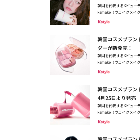
チャージして、ほんのり
韓国を代表するKビュー
なりたい私を叶える仕上
kemake（ウェイク
をカバー（メイクアップ
果による）を演出する新
パステルカラーのハイラ
る。 ヘルシーな血色と
ヤをプラス。ジェルベー
感を頬にプラス。ほのか
で簡単に、抜け感のある
韓国コスメブランド
ながらツヤを与えて、ふ
品情報「wakemake」2
ラッシャー」2025年7月
ダーが新発売！
（税込）〇シアーブリーズハ
ーモンコーラル03 ペール
本公式サイト
韓国を代表するKビュー
kemake（ウェイク
フェイスパウダーを新発
ライン店舗にて4月19
より発売する。◆04 ピ
韓国コスメブランド
【新色】可憐に咲いた愛
パレットから、新色が登
4月25日より発売
で使い方自由自在。今っ
韓国を代表するKビュー
る。マットなメイクから
kemake（ウェイクメ
成する。赤みやくすみと
新たなコンセプトを掲げ
自動補正（メイクアップ
「ウォータフルグロウテ
に仕上げるカラーパウダ
してデビューしたwake
に。皮脂を抑えて長時間
韓国コスメブランド
ンセプトを掲げてリニュ