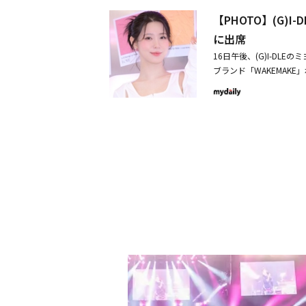
ーカラー×ベージュカラ
優れた密着力で自然に馴
りに合わせて選べる3つ
【PHOTO】(G)
ーチピンクはオレンジ色
ールで唇の光沢を長時間
のファッションや肌のコン
アイパレット」に加え、
に出席
在感のあるパール感が特
ジ
⽤可能なナチュラルトー
2色が新登場。どちらも
16日午後、(G)I-D
ングが海のような輝きを演出
砂糖の粒子のようにほの
ブランド「WAKEMAKE
ズ、ローズマリー、Re:
る。低刺激のグロスでリ
韓国コスメブランド「WAK
日は各店舗により異なりま
きる。ステイフィクサー
を巡る3度目のワールド
込）グリッターからマッ
クパウダー、輝くホワイ
のメイクを演出可能。＜
パウダーが油分量をコン
カラーに、砂浜のような
が自然に華やかな肌トー
を変えたいときのポイン
かな肌を持続。混合肌や
ラーリングで自然なグラ
グアイパレットカラー：2
でも取り入れやすいピーチ
込）/ オフライン：2,
円（税込）光反射に優れ
ロスカラー：12 バーリ
で、パーソナルカラーに
オフライン：1,430円
する。＜カラー＞11.
ーパウダーカラー：04 ペ
たガラス⽟のようなグロ
円（税込）※オンライン発
れたようなモーブグロス。■関