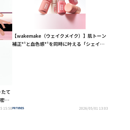
【wakemake（ウェイクメイク）】肌トーン
補正*¹と血色感*¹を同時に叶える「シェイキ
ングブラーチーク」が5月2日（土）より順次
本格展開をスタート！
りたて
密着
を7月
5 15:58
2026/05/01 13:03