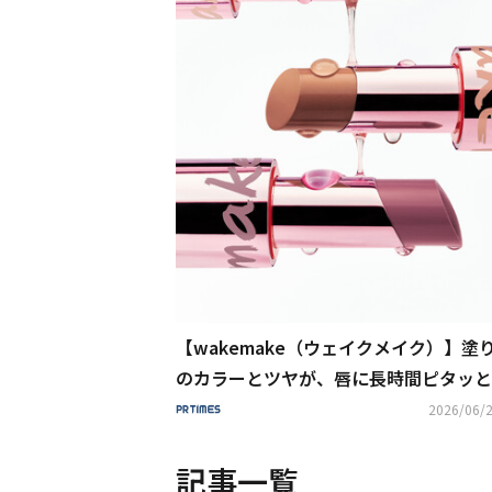
【wakemake（ウェイクメイク）】塗
のカラーとツヤが、唇に長時間ピタッと
する「ラスティンググロウスティック」
2026/06/2
1日（水）発売！
記事一覧