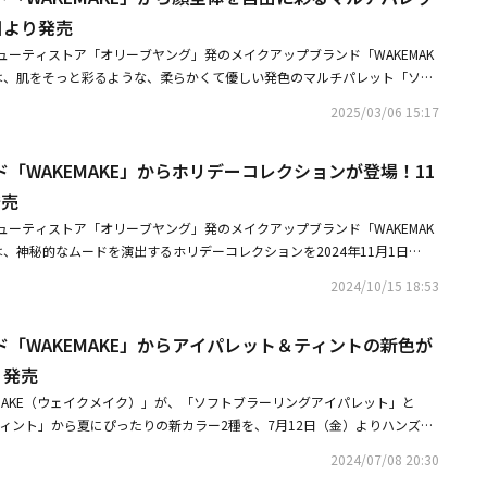
しにも頼りになる一品。◆01 ペールクリアパープル＆ブルー系パウダーが
ルなアティチュードを持つ方に向けて、唯一無二のメイクアップを提案す
日より発売
プ効果による）。やや明るい肌トーンの方に。◆02 ライトスキンアイボリ
おって、ベタつかない、軽やか透けちゅるリップが新発売。水のように軽や
がくすみを補正（メイクアップ効果による）。ニュートラルな肌仕上がりが
ューティストア「オリーブヤング」発のメイクアップブランド「WAKEMAK
ツヤと鮮やかなカラーを長時間キープするティント。ベタつかない快適な塗
サテンピンクパール配合のピンク＆ロージー系パウダーが血色感（メイクアッ
は、肌をそっと彩るような、柔らかくて優しい発色のマルチパレット「ソフ
クリアな発色を楽しむことができる。肌のトーンやファッションに合わせて
。ツヤ肌とテカリ防止を両立。■商品概要「ソフトシアーマルチパレット」
を2025年3月14日に発売する。同アイテムは、ワントーンのカラー構成
る6色展開。重ねてもみずみずしい透け感はそのままに、理想の仕上がりを
2025/03/06 15:17
 ピーチフラッシュ05 ピンクフレア容量：6.1g価格：2,640円（税込）【POIN
イライトまで使い方自由自在だ。今っぽさと可愛らしさを兼ね備えたこなれ
水のように軽やかで、自然な輝きを放つコンフォートグロウ。水がじゅわっ
革新！ 使いやすさ×トレンド感にこだわった色展開自分に似合うカラーをさ
者顔を叶える。マットなメイクからグロウなメイクまで、このパレットひと
にフィットして、ベタつきにくい快適な仕上がりに。水分たっぷりの塗り心
楽しめるマルチパレット。目元に活躍するふんわりやわらかなパールインパ
「WAKEMAKE」からホリデーコレクションが登場！11
メイクが完成する。カラーバリエーションは全3色で展開。「01 コーラルヘ
然なツヤとうるおい感を長時間保つ。乾燥による唇の皮むけや縦じわを防ぎ
ったりのクリームバームまで、多様な質感が勢揃い。なりたい印象に合わせ
感を与える生き生きとしたヌードコーラル。「02 レイジーローズ」は独特
発売
る）、なめらかで魅力的な見た目をキープ。塗布後、時間が経ってもくすみ
さゼロ！ こだわり製法による自然なツヤ感の粉質人工的ではなく、自然なツ
かな温度のロージーブラウン。「03 ラベンダープレジャー」は儚さを演出
調べ）、塗りたての発色の美しさがそのまま続く。また重ね塗りをして色の
ューティストア「オリーブヤング」発のメイクアップブランド「WAKEMAK
じんでシアーな彩りを添えます。アミノ酸でコーティングしたパウダーを、
ンクだ。質感の違いで、ほわん＆じゅわっと顔を彩る。自由にテクスチャー
透明感は失われず、透けちゅる感のある仕上がりに。■製品概要ウォータフ
、神秘的なムードを演出するホリデーコレクションを2024年11月1日
の製法により、透け感のある発色とベタつかずしっとりソフトな感触の粉質
いムードのメイクが完成でき、質感の違いで自然に盛れる目元を作る。■製
4月25日発売価格：1,650円（税込）容量：4.6g＜カラーバリエーション
めくピンクラベンダーメイクが楽しめるアイパレット、ほのかなパールで唇
カラーに締め色をひとさじ。こなれ感抜群のメイクに！日常使いに便利な統
ット全3色 / 6.4g / 2,640円（税込）2025年3月14日発売＜カラー展
2024/10/15 18:53
ヴァイン02 ティーンメロウ03 フェイデッドポージー04 ベイキッド07 グレ
きるマキシグロス、トーンアップして素肌に光彩を集めるマルチカラーパウ
みのある陰影カラーを1色プラス。メイク初心者でも簡単に使えるカラー構
02 レイジーローズ03 ラベンダープレジャー＜テクスチャー展開＞1.ゼリー
連リンク・wakemake公式ホームページ・wakemake Qoo10公式ショップ
ーズンに向けてワクワク気分を高めてみてはいかがだろうか。ソフトブラー
で持ち運びも便利。メイク直しにも大活躍します。「ステイフィクサーマル
染み込むやわもち質感2.ゼリーマット（ミディアム）：もちふわ密着で目元
「WAKEMAKE」からアイパレット＆ティントの新色が
多彩なラベンダーカラーから、シマーパール、ボリューム感あるグリッター
年4月25日発売01 ペールクリア02 ライトスキン03 サテンピンク容量：4g
3.シマー：透けるようなツヤを与える微細パール4.グリッター：メイクのポ
連想させるラベンダーグロウなアイパレットだ。全て同じ紫ではない、明度
込）【POINT】●肌トーンを整えて自然に美しい仕上がりに3色のカラーで構成
り発売
リッターラメ5.マットバーム：ふっくら溶けて馴染む、ふんわりソフトマッ
までこだわったアイパレットがホリデーに登場。ヌーディーなピンクラベン
整えて、理想のトーンへ。白浮きせず、どんな肌もムラなく華やかにカラー
でじゅわっととろけ、つやんと透明感発色■関連リンクWAKEMAKE日本公式
MAKE（ウェイクメイク）」が、「ソフトブラーリングアイパレット」と
リッターは顔に陰影と立体感を与える。クリアなイメージから、スモーキー
の肌トーンを、さらに美しく魅せる仕上がりに。 ●きめ細かなパウダーが
ティント」から夏にぴったりの新カラー2種を、7⽉12⽇（金）よりハンズ、
イクが可能なミスティックラベンダー23号。これ1つでベースカラー、ポイ
かにふんわり軽い肌あたりの微粒子パウダーが気になる毛穴や肌の凹凸をカ
KE店舗、ECにて数量限定発売する。メインアイテムである「ソフトブラーリ
ク、ハイライター、アイラインとしてもマルチに大活躍。パーソナルカラー
めらかで上品な質感に仕上げます。余分な皮脂を抑えてテカリを防ぎ、メイ
2024/07/08 20:30
色は、まぶしく輝く海と砂のきらめきを表現したカラーレンジが特徴。ブル
かい段階で分けられており、目元にやさしく広がり粉の飛び散りが少なく、
。 ●なりたい肌に合わせた色選びが叶えられる肌のトーンや好みの仕上が