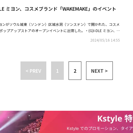
ーはまぶしく輝く⻘い海と砂のきらめきを表現し、タンジェリンカラー×ピ
染むテクスチャーとなっている。デュイジェルマキシグロスは、ほのかなパ
のカラーバリエーションを用意。なりたい印象に合わせて選べます。その日
I-DLE ミヨン、コスメブランド「WAKEMAKE」のイベント
の空の下、ピンク色に輝く海を表現している。さらに「ソフトブラーリング
キープし、ふっくらとボリュームを演出する2色の新色リップグロスだ。存
ディションで使い分けるのも◎。■関連リンクwakemake公式ホームペー
「デュイジェルグロウティント」にも新色が登場。イエベ、ブルべ問わず使
徴のバーリーラベンダー、ナチュラルで透明感を感じるヌードラベンダーの
ンとブルべにぴったりなクールトーンの2種。ぷるんとしたグロウコーティ
滑らかでべたつかない塗り心地ながら、しっとり光沢のある仕上がりに。お
LEのミヨンがソウル城東（ソンドン）区城水洞（ソンスドン）で開かれた、コスメ
する。■商品概要「VINTAGE COLLECTION」7⽉12⽇（金）よりハン
かなパールが、唇をよりふっくらと、健康的に見せアップデートしてくれ
」ポップアップストアのオープンイベントに出席した。・(G)I-DLE ミヨン、
MAKE店舗、ECにて数量限定発売※発売⽇はメーカー出荷日となり購入可能
ップケア効果も。発色の高いリップ製品の上のトップコートとしても使用で
EMAKE」のアンバサダーに就任！・(G)I-DLE、東京公演も！世界14都市
す。●ソフトブラーリングアイパレット（14g/個）価格：2,970円（税
2024/05/16 14:55
マルチカラーパウダーは、雪のようにほのかなヌーディーラベンダー、ピン
ツアー開催決定
トまで幅広いテクスチャーで構成。豊富なカラーバリエーションで自分だけ
トパールパウダーを集めたホリデー限定カラーとなっている。微細なパール
カラー＞19.ブルーサンドブラーリング涼しげな海のようなディープブルー
トロールし、鼻筋、両頬、眉の骨上部の立体感をアップ。3色の組み合わせ
ヌーディーベージュカラーをプラス。デイリーはもちろん、いつもと雰囲気
ンを演出する。時間が経っても、メイク仕立てのようなサラサラとした滑ら
トメイクにも最適。20.タンジェリンビーチブラーリングソフトなピンクブ
脂性肌などで悩みを持つ人にもおすすめだ。■製品情報●ソフトブラーリン
< PREV
1
2
NEXT >
デーションを演出。太陽のように高彩度なタンジェリンカラーに、普段使い
3 ミスティックラベンダー ブラーリング価格：オンライン：3,980円（税
ピンクをプラス。●デュイジェルグロウティント（3g/個）価格：1,485
970円（税込）※オンライン発売日：11月12日（火）●デュイジェルマキシグ
たオイルを配合。ベタつきがなく軽いテクスチャーのグロウコーティング
ーラベンダー、13 ヌードラベンダー価格：オンライン：1,690円（税込）/
合わせたトーン展開。スプーン型のシリコンチップで唇にしっかりフィット
（税込）※オンライン発売日：11月12日（火）●ステイフィクサーマルチカラ
グラッシーフロウとろけるような光沢感。繊細なパープルピンクパールが入っ
ールラベンダー価格：オンライン：2,200円（税込）/ オフライン：2,200
ス。12.グラッシーモーブメントエレガントなモーブカラー。光沢感に包ま
売日：11月12日（火）■関連リンクWAKEMAKE日本公式ページ
連リンクWAKEMAKE 公式サイトRe:MAKE 公式Instagram