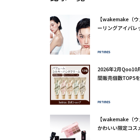
【wakemake
ーリングアイパレ
カラーを拡充
2026年2月Qo
間販売個数TOP5
【wakemake
かわいい限定コスメ