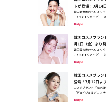
ちろん、日中のメイク直
すぎないスタイル、クー
トが登場！3月14
赤みを補正（メイクアッ
る。今回、ぷるんとうる
ー＆イエロー系パウダー
韓国最大級のヘルス＆ビ
かに唇になじみ、自然な
お好みの方に。◆03 
E（ウェイクメイク）」
り心地で、くすみのない
プ効果による）をプラス
トシアーマルチパレット」
自分らしいカラーを選べ
2025年4月19日発売04
で、目元からチーク、ハ
叶える。テクスチャーは
T】●デイリーメイクを
感を演出し、メイク上級
と染み渡るように軽やか
まざまなテクスチャーで
韓国コスメブランド
つで、さまざまな印象の
地で、ちゅるんとした自
ウダーから、チークにぴ
ルツ」はヘルシーな血色
月1日（金）より
（メイクアップ効果によ
て使えます。 ●粉っぽ
の雰囲気をまとったほの
にくく（オリーブヤング
韓国最大級のヘルス＆ビ
ヤ感が肌にやわらかくな
する可憐なラベンダーピ
厚みを増してもピュアな
E（ウェイクメイク）」は
オイルで包んだこだわり
を組み合わせて、なりた
ルグロウティント2025年
（金）に発売する。きら
を実現。 ●ワントーン
品情報ソフトシアーマルチパレ
（全6色）＞01 ミルキー
にボリューム感を演出で
一感のあるカラーに、深
開＞01 コーラルヘルツ
ーフィグ08 ロジスト■関
ダーを発売。ホリデーシ
成です。手のひらサイズ
マット（ベース）：淡く
韓国コスメブランド
リングアイパレットは、
チカラーパウダー」2025
にニュアンス感をプラス
まで、神秘的なムードを
価格：2,750 円（税
登場！7⽉12⽇よ
イントに使える、輝くグ
や彩度、テクスチャーに
されたパウダーが肌色を
ト6.グロウバーム：体温
コスメブランド「WAKE
ダーとホリデーサテング
補正します。本来の自分
ページ
「デュイジェルグロウ 
メイクまで様々なアイメ
毛穴をカバーしてなめら
ローズマリー、Re:MA
ントカラー、涙袋、チー
バー。シルクのようにな
ングアイパレット」の新
を基に、明度と彩度を細
クの崩れも長時間ガード