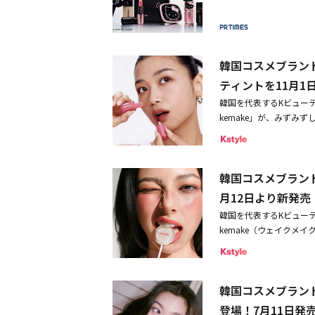
韓国コスメブランド
ティントを11月1
韓国を代表するKビュー
kemake」が、みず
ーターブラーリングレイヤ
い質感でありながら、乾
意識したカラーの濃密ジ
韓国コスメブランド
果による）。保水力のあ
たての美しさを保つ。デ
月12日より新発売
るリップメイクを叶える
韓国を代表するKビュー
（税込）発売日：2025年
kemake（ウェイクメ
式サイト
プ効果による）で唇を軽
ク」と、パステルカラー
ーズブハイライター」で
韓国コスメブランド
ムスティック」は、塗る
らぬリップ」。肌なじみ
登場！7月11日発