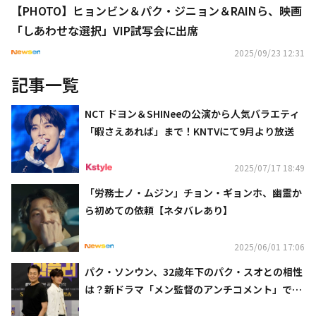
【PHOTO】ヒョンビン＆パク・ジニョン＆RAINら、映画
「しあわせな選択」VIP試写会に出席
2025/09/23 12:31
記事一覧
NCT ドヨン＆SHINeeの公演から人気バラエティ
「暇さえあれば」まで！KNTVにて9月より放送
2025/07/17 18:49
「労務士ノ・ムジン」チョン・ギョンホ、幽霊か
ら初めての依頼【ネタバレあり】
2025/06/01 17:06
パク・ソンウン、32歳年下のパク・スオとの相性
は？新ドラマ「メン監督のアンチコメント」で共
演