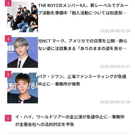
3
THE BOYZのメンバー9人、新レーベルでグルー
プ活動を準備中「個人活動については別途契約
へ」
2026/08/06 01:58
4
元NCT マーク、アメリカでの日常を公開…飾ら
ない姿に注目集まる「ありのままの姿を見せた
い」（動画あり）
2026/08/06 02:27
5
パク・ジフン、上海ファンミーティングが急遽
中止に…事務所が発表
2026/08/06 02:36
イ・ハイ、ワールドツアーの全公演が急遽中止に…事務所
6
が主催会社への法的対応を予告