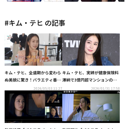
#
キム・テヒ
の記事
キム・テヒ、全盛期から変わら
キム・テヒ、実姉が健康保険料
ぬ美貌に驚き！バラエティ番組
滞納で3億円超マンションの差
に登場（動画あり）
し押さえも？報道にコメント
2026/05/03 11:27
2026/01/31 17:58