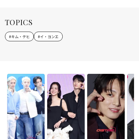
TOPICS
#
キム・テヒ
#
イ・ヨンエ