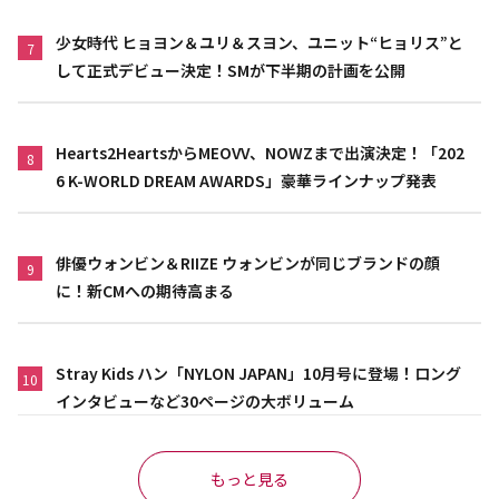
少女時代 ヒョヨン＆ユリ＆スヨン、ユニット“ヒョリス”と
7
して正式デビュー決定！SMが下半期の計画を公開
Hearts2HeartsからMEOVV、NOWZまで出演決定！「202
8
6 K-WORLD DREAM AWARDS」豪華ラインナップ発表
俳優ウォンビン＆RIIZE ウォンビンが同じブランドの顔
9
に！新CMへの期待高まる
Stray Kids ハン「NYLON JAPAN」10月号に登場！ロング
10
インタビューなど30ページの大ボリューム
もっと見る