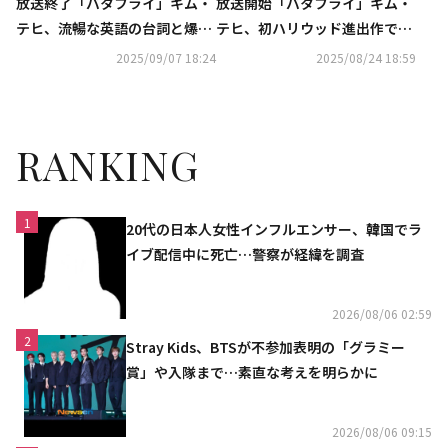
放送終了「バタフライ」キム・
放送開始「バタフライ」キム・
テヒ、流暢な英語の台詞と爆発
テヒ、初ハリウッド進出作で熱
的な感情表現に絶賛の声【ネタ
演を披露【ネタバレあり】
2025/09/07 18:24
2025/08/24 18:59
バレあり】
RANKING
1
20代の日本人女性インフルエンサー、韓国でラ
イブ配信中に死亡…警察が経緯を調査
2026/08/06 02:59
2
Stray Kids、BTSが不参加表明の「グラミー
賞」や入隊まで…素直な考えを明らかに
2026/08/06 09:15