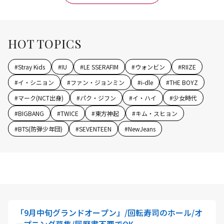
HOT TOPICS
#
Stray Kids
#
IU
#
LE SSERAFIM
#
ウォンビン
#
RIIZE
#
イ・シニョン
#
ファン・ジョンミン
#
i-dle
#
THE BOYZ
#
マーク(NCT出身)
#
パク・ジフン
#
イ・ハイ
#
少女時代
#
BIGBANG
#
TWICE
#
東方神起
#
キム・スヒョン
#
BTS(防弾少年団)
#
SEVENTEEN
#
NewJeans
「9月中旬グランドオープン」/回転寿司のホール/オ