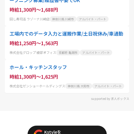
ープニング募集/履歴書不要でOK
時給1,300円～1,688円
回し寿司活 ラゾーナ川崎店
神奈川県 川崎市
アルバイト・パート
工場内でのデータ入力と運搬作業/土日祝休み/車通勤
時給1,250円～1,563円
株式会社グロップ 綾部オフィス
京都府 亀岡市
アルバイト・パート
ホール・キッチンスタッフ
時給1,300円～1,625円
株式会社ゼンショーホールディングス
神奈川県 大和市
アルバイト・パート
supported by 求人ボックス
Kstyleを