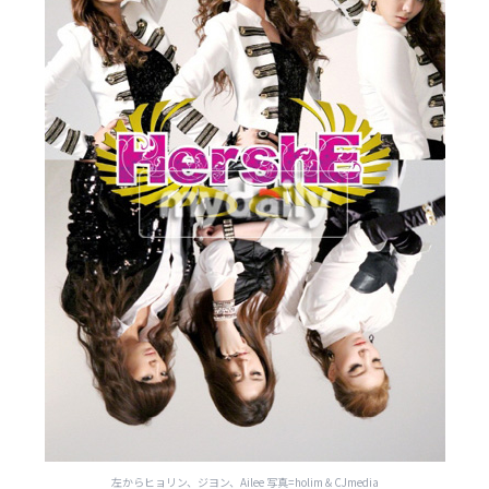
左からヒョリン、ジヨン、Ailee 写真=holim＆CJmedia