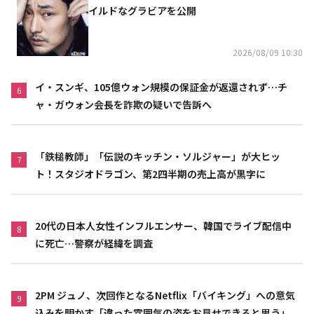
イルドなグラビアを公開
2026/08/09 10:30
イ・スンギ、105億ウォン規模の保証金が返還されず…チ
6
ャ・ガウォン会長を詐欺の疑いで告訴へ
「鉄槌教師」「伝説のキッチン・ソルジャー」が大ヒッ
7
ト！スタジオドラゴン、第2四半期の売上高が黒字に
20代の日本人女性インフルエンサー、韓国でライブ配信中
8
に死亡…警察が経緯を調査
2PM ジュノ、次回作となるNetflix「バイキング」への意気
9
込みを明かす「違った雰囲気の姿をお見せできると思う」