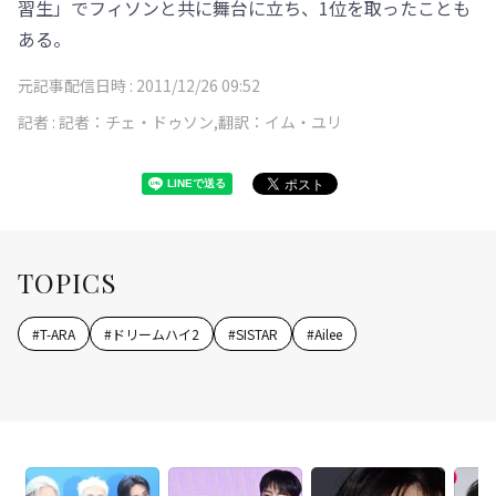
習生」でフィソンと共に舞台に立ち、1位を取ったことも
ある。
元記事配信日時 :
2011/12/26 09:52
記者 :
記者：チェ・ドゥソン,翻訳：イム・ユリ
TOPICS
#
T-ARA
#
ドリームハイ2
#
SISTAR
#
Ailee