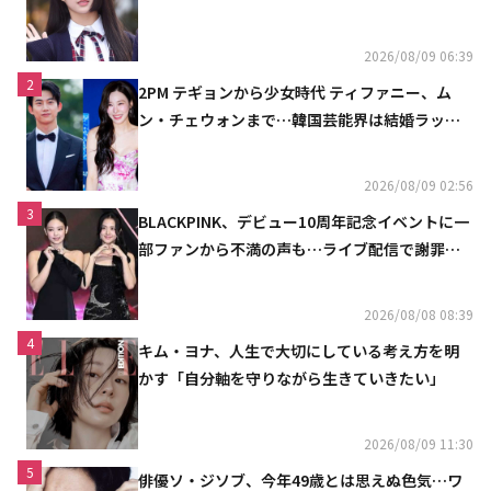
魔しないで」
2026/08/09 06:39
2
2PM テギョンから少女時代 ティファニー、ム
ン・チェウォンまで…韓国芸能界は結婚ラッシ
ュ
2026/08/09 02:56
3
BLACKPINK、デビュー10周年記念イベントに一
部ファンから不満の声も…ライブ配信で謝罪
「コミュニケーション不足だった」
2026/08/08 08:39
4
キム・ヨナ、人生で大切にしている考え方を明
かす「自分軸を守りながら生きていきたい」
2026/08/09 11:30
5
俳優ソ・ジソブ、今年49歳とは思えぬ色気…ワ