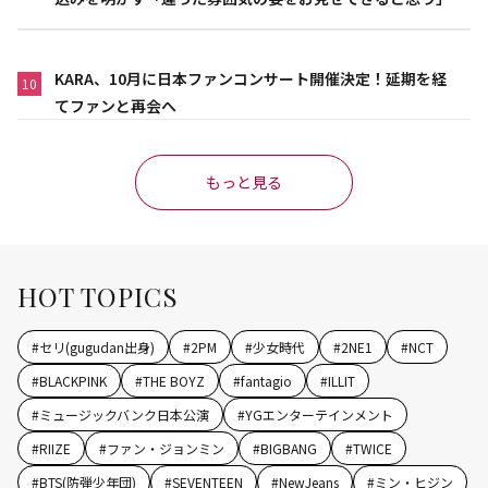
KARA、10月に日本ファンコンサート開催決定！延期を経
10
てファンと再会へ
もっと見る
HOT TOPICS
#
セリ(gugudan出身)
#
2PM
#
少女時代
#
2NE1
#
NCT
#
BLACKPINK
#
THE BOYZ
#
fantagio
#
ILLIT
#
ミュージックバンク日本公演
#
YGエンターテインメント
#
RIIZE
#
ファン・ジョンミン
#
BIGBANG
#
TWICE
#
BTS(防弾少年団)
#
SEVENTEEN
#
NewJeans
#
ミン・ヒジン