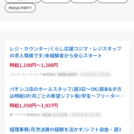
#
Kstyle PARTY
レジ・カウンター/くらし応援コジマ・レジスタッフ
の求人情報です/未経験者から安心スタート
時給1,100円～1,200円
コジマ×ビックカメラ福岡西店
福岡県 福岡市
アルバイト・パート
パチンコ店のホールスタッフ/週3日～OK/週末&夕方
は時給UP/月ごとの希望シフト制/学生～フリーター活
躍中/髪色・ネイル・カラコンOK
時給1,350円～1,937円
第一プラザ 西浦和店
埼玉県 さいたま市
アルバイト・パート
経理事務/月次決算の経験を活かす/シフト自由・週3