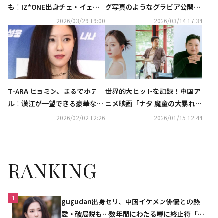
も！IZ*ONE出身チェ・イェナ
グ写真のようなグラビア公開！
の新曲「キャッチ キャッチ」ダ
優雅な魅力を披露
2026/03/29 19:00
2026/03/14 17:34
ンスがバズリ中
T-ARA ヒョミン、まるでホテ
世界的大ヒットを記録！中国ア
ル！漢江が一望できる豪華な自
ニメ映画「ナタ 魔童の大暴れ」
宅を大公開
の韓国語吹替にチョン・ジソ＆
2026/02/02 12:26
2026/01/15 12:44
コ・ギュピルら豪華キャスト
RANKING
1
gugudan出身セリ、中国イケメン俳優との熱
愛・破局説も…数年間にわたる噂に終止符「邪