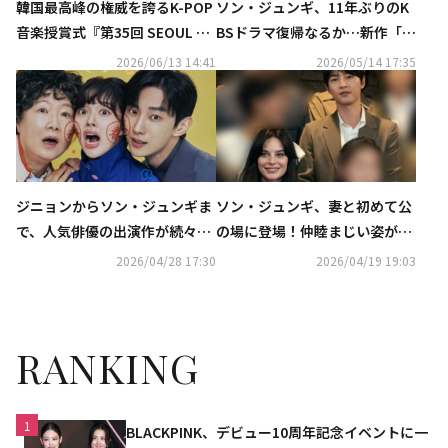
ソン・ジュンギ、11年ぶりのK
韓国最高峰の権威を誇るK-POP
BSドラマ復帰なるか…新作「ラ
音楽授賞式『第35回 SEOUL M
ブクラウド」2027年上半期に放
USIC AWARDS』2026年6月20
2026/06/13 14:41
2026/05/14 17:35
送へ
日（土）夜6時より、「ABEM
A」にて日韓同時・独占無料生
中継が決定
ジニョンからソン・ジュンギま
ソン・ジュンギ、妻と初めて公
で、人気俳優の出演作が続々！
の場に登場！仲睦まじい姿が話
ソ・イングクのファンコンも…
題に
2026/04/28 17:30
2026/04/19 19:03
5月のCSホームドラマチャンネ
ルも豊富
RANKING
1
BLACKPINK、デビュー10周年記念イベントに一