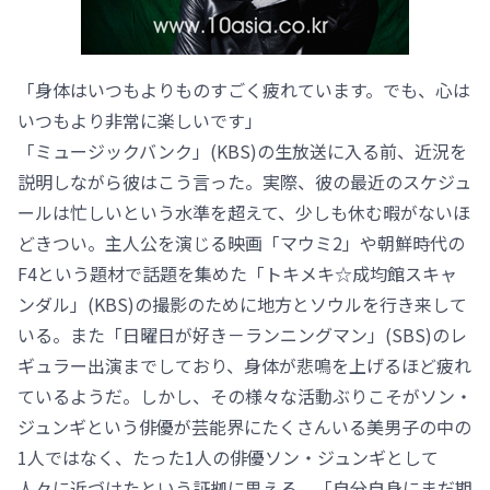
「身体はいつもよりものすごく疲れています。でも、心は
いつもより非常に楽しいです」
「ミュージックバンク」(KBS)の生放送に入る前、近況を
説明しながら彼はこう言った。実際、彼の最近のスケジュ
ールは忙しいという水準を超えて、少しも休む暇がないほ
どきつい。主人公を演じる映画「マウミ2」や朝鮮時代の
F4という題材で話題を集めた「トキメキ☆成均館スキャ
ンダル」(KBS)の撮影のために地方とソウルを行き来して
いる。また「日曜日が好き－ランニングマン」(SBS)のレ
ギュラー出演までしており、身体が悲鳴を上げるほど疲れ
ているようだ。しかし、その様々な活動ぶりこそがソン・
ジュンギという俳優が芸能界にたくさんいる美男子の中の
1人ではなく、たった1人の俳優ソン・ジュンギとして
人々に近づけたという証拠に思える。「自分自身にまだ期