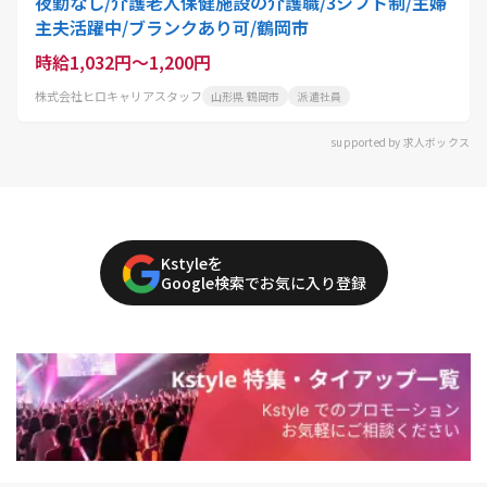
夜勤なし/介護老人保健施設の介護職/3シフト制/主婦
主夫活躍中/ブランクあり可/鶴岡市
時給1,032円～1,200円
株式会社ヒロキャリアスタッフ
山形県 鶴岡市
派遣社員
supported by 求人ボックス
Kstyleを
Google検索でお気に入り登録