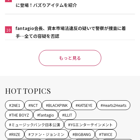
に登場！バズりアイテムを紹介
fantagio会長、資本市場法違反の疑いで警察が捜査に着
10
手…全ての容疑を否認
もっと見る
HOT TOPICS
#
2NE1
#
NCT
#
BLACKPINK
#
KATSEYE
#
Hearts2Hearts
#
THE BOYZ
#
fantagio
#
ILLIT
#
ミュージックバンク日本公演
#
YGエンターテインメント
#
RIIZE
#
ファン・ジョンミン
#
BIGBANG
#
TWICE