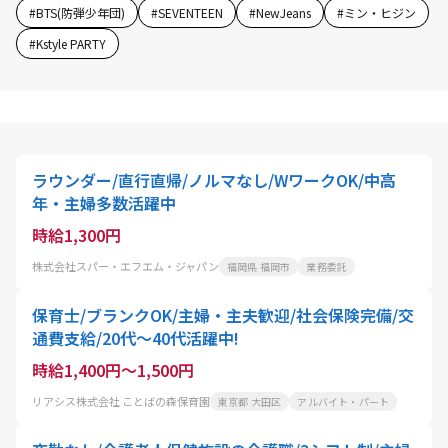
#
BTS(防弾少年団)
#
SEVENTEEN
#
NewJeans
#
ミン・ヒジン
#
Kstyle PARTY
ラウンダー/直行直帰/ノルマなし/WワークOK/中高
年・主婦多数活躍中
時給1,300円
株式会社スパー・エフエム・ジャパン
福岡県 福岡市
業務委託
保育士/ブランクOK/主婦・主夫歓迎/社会保険完備/交
通費支給/20代～40代活躍中!
時給1,400円～1,500円
リアシス株式会社 ことばの森保育園
東京都 大田区
アルバイト・パート