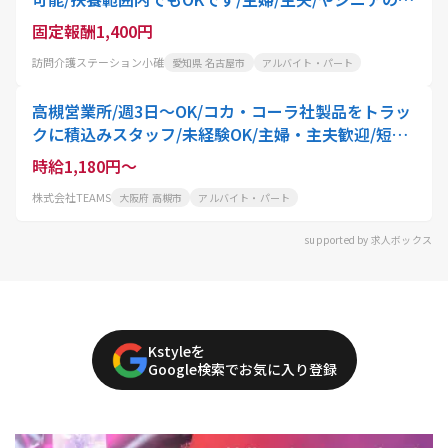
にもおすすめ!駅チカ徒歩5分&マイカー通勤もOK
固定報酬1,400円
訪問介護ステーション小碓
愛知県 名古屋市
アルバイト・パート
高槻営業所/週3日～OK/コカ・コーラ社製品をトラッ
クに積込みスタッフ/未経験OK/主婦・主夫歓迎/短時
間
時給1,180円～
株式会社TEAMS
大阪府 高槻市
アルバイト・パート
supported by 求人ボックス
Kstyleを
Google検索でお気に入り登録