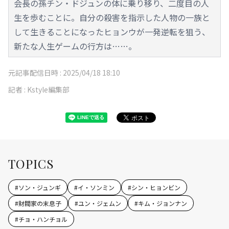
会長の孫チン・ドジュンの体に乗り移り、二度目の人
生を歩むことに。自分の殺害を指示した人物の一族と
して生きることになったヒョンウが一発逆転を狙う、
新たな人生ゲームの行方は……。
元記事配信日時 :
2025/04/18 18:10
記者 :
Kstyle編集部
TOPICS
#
ソン・ジュンギ
#
イ・ソンミン
#
シン・ヒョンビン
#
財閥家の末息子
#
ユン・ジェムン
#
キム・ジョンナン
#
チョ・ハンチョル