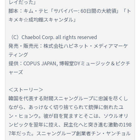
レイだった」
脚本：キム・テヒ「サバイバー: 60日間の大統領」「ト
キメキ☆成均館スキャンダル」
（C）Chaebol Corp. all rights reserved
発売・販売元：株式会社ハピネット・メディアマーケ
ティング
提供：COPUS JAPAN, 博報堂DYミュージック＆ピクチ
ャーズ
＜ストーリー＞
韓国を代表する財閥スニャングループに忠誠を尽くし
ながら、あっけなく切り捨てられて銃弾に倒れたユ
ン・ヒョンウ。彼が目を覚ますとそこは、ソウルオリ
ンピックを翌年に控え、民主化へと突き進む激動の198
7年だった。スニャングループ創業者チン・ヤンチョル