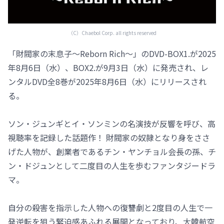
（C）Chaebol Corp. all rights reserved
「財閥家の末息子～Reborn Rich～」のDVD-BOX1.が2025
年8月6日（水）、BOX2.が9月3日（水）に発売され、レ
ンタルDVD全8巻が2025年8月6日（水）にリリースされ
る。
ソン・ジュンギとイ・ソンミンの名演技が反響を呼び、高
視聴率を記録した話題作！ 財閥家の奴隷となり身をささ
げた人物が、創業者であるチン・ヤンチョル会長の孫、チ
ン・ドジュンとして二度目の人生を歩むファンタジードラ
マ。
自分の殺害を指示した人物への復讐劇と2度目の人生で一
発逆転を狙う緊迫感あふれる展開となっており、大韓航空