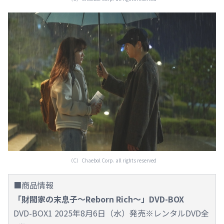
（C）Chaebol Corp. all rights reserved
■商品情報
「財閥家の末息子～Reborn Rich～」DVD-BOX
DVD-BOX1 2025年8月6日（水）発売※レンタルDVD全