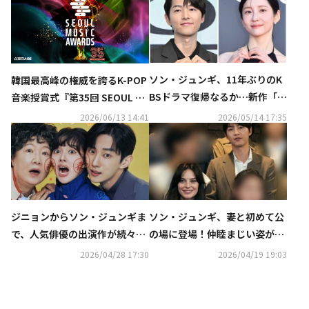
ソン・ジュンギ、11年ぶりのK
韓国最高峰の権威を誇るK-POP
BSドラマ復帰なるか…新作「ラ
音楽授賞式『第35回 SEOUL M
ブクラウド」2027年上半期に放
USIC AWARDS』2026年6月20
2026/06/13 14:41
2026/05/14 17:35
送へ
日（土）夜6時より、「ABEM
A」にて日韓同時・独占無料生
中継が決定
ジニョンからソン・ジュンギま
ソン・ジュンギ、妻と初めて公
で、人気俳優の出演作が続々！
の場に登場！仲睦まじい姿が話
ソ・イングクのファンコンも…
題に
2026/04/28 17:30
2026/04/19 19:03
5月のCSホームドラマチャンネ
ルも豊富