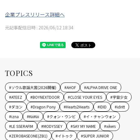
企業プレスリリース詳細へ
元記事配信日時 :
2026/06/12 18:34
TOPICS
#
ソウル歌謡大賞(2026開催)
#
AHOF
#
ALPHA DRIVE ONE
#
ATEEZ
#
BOYNEXTDOOR
#
CLOSE YOUR EYES
#
宇宙少女
#
ダヨン
#
Dragon Pony
#
Hearts2Hearts
#
IDID
#
idntt
#
izna
#
KiiiKiii
#
クォン・ウンビ
#
イ・チャンウォン
#
LE SSERAFIM
#
MODYSSEY
#
SAY MY NAME
#
xikers
#
ZEROBASEONE(ZB1)
#
イトゥク
#
SUPER JUNIOR