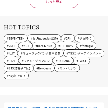
もっと見る
HOT TOPICS
#
SEVENTEEN
#
セリ(gugudan出身)
#
2PM
#
少女時代
#
2NE1
#
NCT
#
BLACKPINK
#
THE BOYZ
#
fantagio
#
ILLIT
#
ミュージックバンク日本公演
#
YGエンターテインメント
#
RIIZE
#
ファン・ジョンミン
#
BIGBANG
#
TWICE
#
BTS(防弾少年団)
#
NewJeans
#
ミン・ヒジン
#
Kstyle PARTY