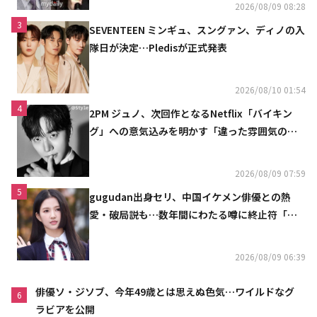
2026/08/09 08:28
3
SEVENTEEN ミンギュ、スングァン、ディノの入
隊日が決定…Pledisが正式発表
2026/08/10 01:54
4
2PM ジュノ、次回作となるNetflix「バイキン
グ」への意気込みを明かす「違った雰囲気の姿
をお見せできると思う」
2026/08/09 07:59
5
gugudan出身セリ、中国イケメン俳優との熱
愛・破局説も…数年間にわたる噂に終止符「邪
魔しないで」
2026/08/09 06:39
俳優ソ・ジソブ、今年49歳とは思えぬ色気…ワイルドなグ
6
ラビアを公開