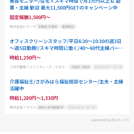
美容モニター/在宅×スキマ時間で月3万円以上も 副
業・主婦 歓迎 最大11,500円GETのキャンペーン中
固定報酬1,500円～
株式会社ビサーチ
奈良県 天理市
業務委託
オフィスクリーンスタッフ/平日6:30～10:30の週3日
～週5日勤務!/スキマ時間に働く/40～60代主婦パート
活躍中
時給1,250円～
三井不動産ファシリティーズ・ウエスト株式会社
大阪府 大阪市
アルバイト・パート
介護福祉士/さがみはら福祉相談センター/主夫・主婦
活躍中
時給1,280円～1,330円
株式会社ソラスト
神奈川県 相模原市
アルバイト・パート
supported by 求人ボックス