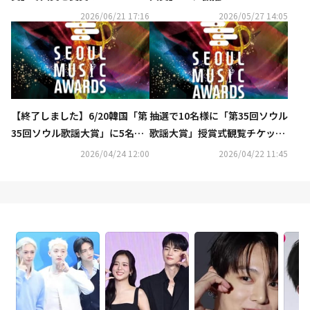
IMからZB1、BOYNEXTDOOR
OR イトゥク、KiiiKiii イソルと
2026/06/21 17:16
2026/05/27 14:05
まで豪華集結
の“ケミ”にも期待
【終了しました】6/20韓国「第
抽選で10名様に「第35回ソウル
35回ソウル歌謡大賞」に5名様
歌謡大賞」授賞式観覧チケット
をご招待！応募はフォロー＆リ
が当たる！IDOLCHAMPがプレ
2026/04/24 12:00
2026/04/22 11:45
ポスト
ゼントキャンペーンを開催