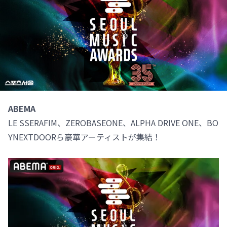
ABEMA
LE SSERAFIM、ZEROBASEONE、ALPHA DRIVE ONE、BO
YNEXTDOORら豪華アーティストが集結！