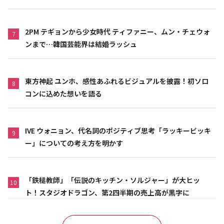
2PM テギョンから少女時代 ティファニー、ムン・チェウォ
7
ンまで…韓国芸能界は結婚ラッシュ
東方神起 ユンホ、感性あふれるビジュアルを披露！初ソロ
8
コンに込めた想いを語る
IVE ウォニョン、代名詞のポジティブ思考「ラッキービッキ
9
ー」についての考え方を明かす
「鉄槌教師」「伝説のキッチン・ソルジャー」が大ヒッ
10
ト！スタジオドラゴン、第2四半期の売上高が黒字に