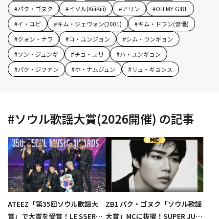
#
パク・ゴヌク
#
イソル(KiiiKiii)
#
アリン
#
OH MY GIRL
#
イ・ユビ
#
キム・ジェウォン(2001)
#
キム・ドフン(俳優)
#
クォン・ナラ
#
コ・ユンジョン
#
シム・ウンギョン
#
ソン・ジュンギ
#
チョ・ユリ
#
ハ・ユンギョン
#
パク・ジファン
#
ホ・ナムジュン
#
リュ・ギョンス
#
ソウル歌謡大賞(2026開催)
の記事
ATEEZ「第35回ソウル歌謡大
ZB1 パク・ゴヌク「ソウル歌謡
賞」で大賞を受賞！LE SSERAF
大賞」MCに抜擢！SUPER JUNI