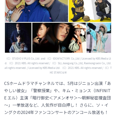
（C）STUDIO V PLUS Co.,Ltd. and （C）IDEAFACTORY. Co.,Ltd / Licensed by KBS Media Lt
d. （C）2021 KBS. All rights reserved / （C）SLL Joongang Co.,Ltd, Raemongraein Co., Ltd.
all rights reserved. / Licensed by KBS Media Ltd. （C）2021 KBS. All rights reserved /（C）T
HE STAR E＆M
CSホームドラマチャンネルでは、5月はジニョン出演「あ
やしい彼女」「警察授業」や、キム・ミョンス（INFINIT
E エル）主演「暗行御史＜アメンオサ＞～朝鮮秘密捜査団
～」一挙放送など、人気作が目白押し！ さらに、ソ・イ
ングクの2024年ファンコンサートのアンコール放送も！