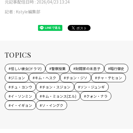
元記事配信日時 :
2026/04/23 13:24
記者 :
Kstyle編集部
TOPICS
#
怪しい彼女(ドラマ)
#
警察授業
#
財閥家の末息子
#
暗行御史
#
ジニョン
#
キム・ヘスク
#
チョン・ジソ
#
チャ・テヒョン
#
チュ・ヨンウ
#
チョン・スジョン
#
ソン・ジュンギ
#
イ・ソンミン
#
キム・ミョンス(エル)
#
クォン・ナラ
#
イ・イギョン
#
ソ・イングク