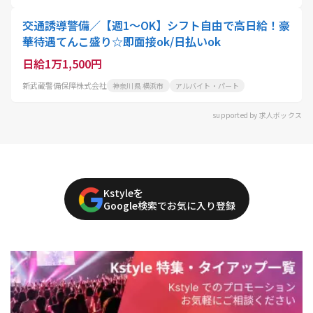
交通誘導警備／【週1～OK】シフト自由で高日給！豪
華待遇てんこ盛り☆即面接ok/日払いok
日給1万1,500円
新武蔵警備保障株式会社
神奈川県 横浜市
アルバイト・パート
supported by 求人ボックス
Kstyleを
Google検索でお気に入り登録