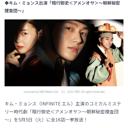
◆キム・ミョンス出演「暗行御史＜アメンオサ＞～朝鮮秘密
捜査団～」
Licensed by KBS Media Ltd. （C）2021 KBS. All rights reserved
キム・ミョンス（INFINITE エル）主演のコミカルミステ
リー時代劇「暗行御史＜アメンオサ＞～朝鮮秘密捜査団
～」を5月5日（火）に全16話一挙放送！