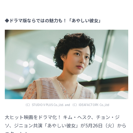
◆ドラマ版ならではの魅力も！「あやしい彼女」
（C）STUDIO V PLUS Co.,Ltd. and （C）IDEAFACTORY. Co.,Ltd
大ヒット映画をドラマ化！ キム・ヘスク、チョン・ジ
ソ、ジニョン共演「あやしい彼女」が5月26日（火）から