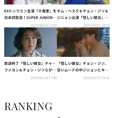
EXO シウミン主演「ホ食堂」を
キム・ヘスク＆チョン・ジソ＆
日本初放送！SUPER JUNIOR出
ジニョン出演「怪しい彼女」4
演番組も…9月の衛星劇場は話
月8日よりLeminoで配信決定
2025/08/25 17:00
2025/04/02 18:01
題作が続々
放送終了「怪しい彼女」チャ・
「怪しい彼女」チョン・ジソ、
ファヨン＆チョン・ジソらが迎
甘いムードの中ジニョンとキ
えた結末は？【ネタバレあり】
ス…ロマンス展開に注目【ネタ
2025/01/24 17:49
2025/01/23 19:16
バレあり】
RANKING