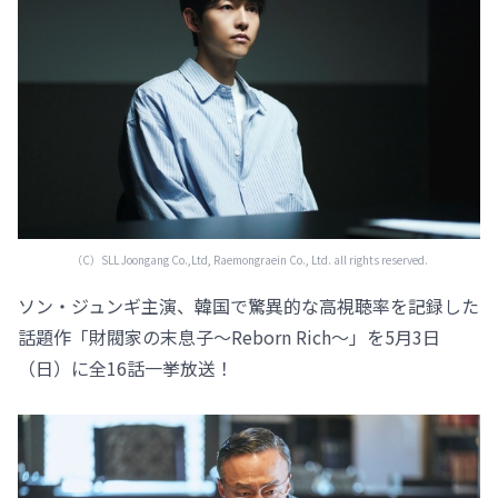
（C）SLL Joongang Co.,Ltd, Raemongraein Co., Ltd. all rights reserved.
ソン・ジュンギ主演、韓国で驚異的な高視聴率を記録した
話題作「財閥家の末息子～Reborn Rich～」を5月3日
（日）に全16話一挙放送！