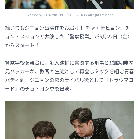
Licensed by KBS Media Ltd. （C）2021 KBS. All rights reserved
続いてもジニョン出演作をお届け！ チャ・テヒョン、チ
ョン・スジョンと共演した「警察授業」が5月22日（金）
からスタート！
警察学校を舞台に、犯人逮捕に奮闘する刑事と頭脳明晰な
元ハッカーが、教官と生徒として再会しタッグを組む青春
バディ劇。ジニョンの恋のライバル役として「トラウマコ
ード」のチュ・ヨンウも出演。