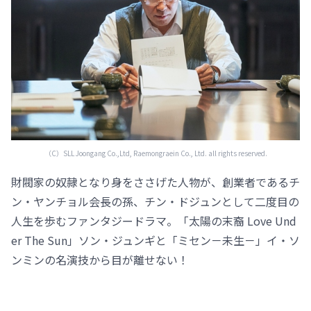
（C）SLL Joongang Co.,Ltd, Raemongraein Co., Ltd. all rights reserved.
財閥家の奴隷となり身をささげた人物が、創業者であるチ
ン・ヤンチョル会長の孫、チン・ドジュンとして二度目の
人生を歩むファンタジードラマ。「太陽の末裔 Love Und
er The Sun」ソン・ジュンギと「ミセン－未生－」イ・ソ
ンミンの名演技から目が離せない！