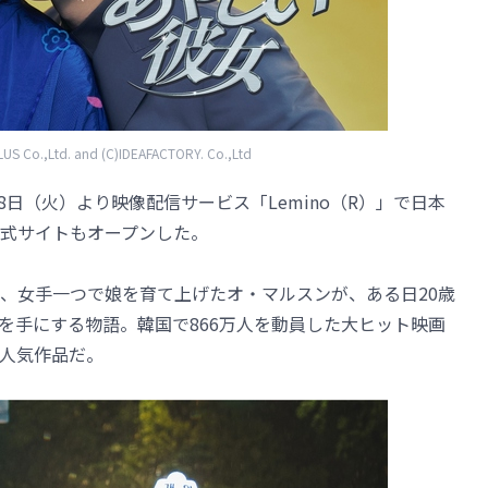
S Co.,Ltd. and (C)IDEAFACTORY. Co.,Ltd
8日（火）より映像配信サービス「Lemino（R）」で日本
式サイトもオープンした。
、女手一つで娘を育て上げたオ・マルスンが、ある日20歳
を手にする物語。韓国で866万人を動員した大ヒット映画
人気作品だ。