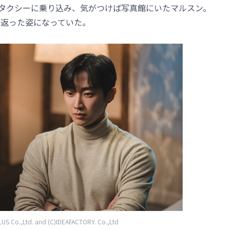
タクシーに乗り込み、気がつけば写真館にいたマルスン。
若返った姿になっていた。
S Co.,Ltd. and (C)IDEAFACTORY. Co.,Ltd