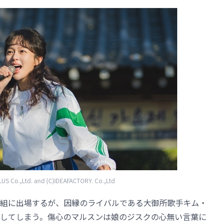
S Co.,Ltd. and (C)IDEAFACTORY. Co.,Ltd
組に出場するが、因縁のライバルである大御所歌手キム・
してしまう。傷心のマルスンは娘のジスクの心無い言葉に