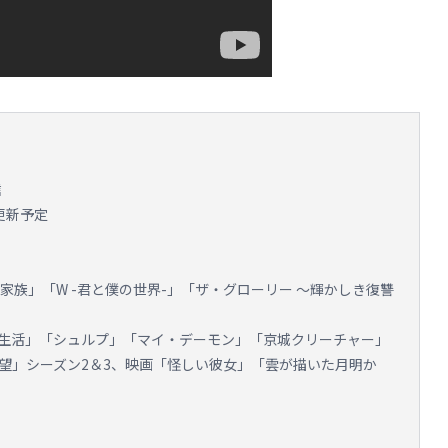
信
話更新予定
家族」「W -君と僕の世界-」「ザ・グローリー ～輝かしき復讐
生活」「シュルプ」「マイ・デーモン」「京城クリーチャー」
の絶望」シーズン2＆3、映画「怪しい彼女」「雲が描いた月明か