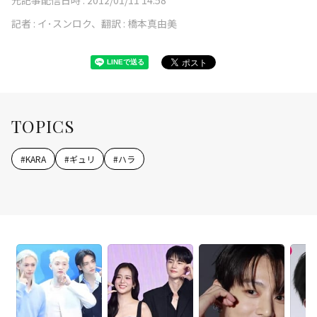
記者 :
イ･スンロク、翻訳 : 橋本真由美
TOPICS
#
KARA
#
ギュリ
#
ハラ