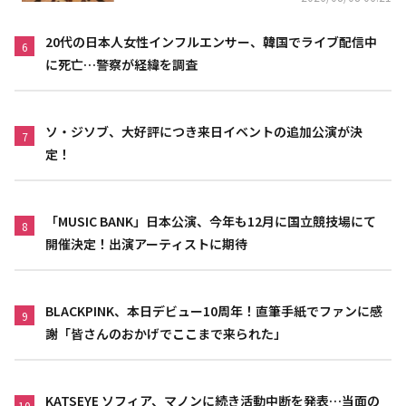
20代の日本人女性インフルエンサー、韓国でライブ配信中
6
に死亡…警察が経緯を調査
ソ・ジソブ、大好評につき来日イベントの追加公演が決
7
定！
「MUSIC BANK」日本公演、今年も12月に国立競技場にて
8
開催決定！出演アーティストに期待
BLACKPINK、本日デビュー10周年！直筆手紙でファンに感
9
謝「皆さんのおかげでここまで来られた」
KATSEYE ソフィア、マノンに続き活動中断を発表…当面の
10