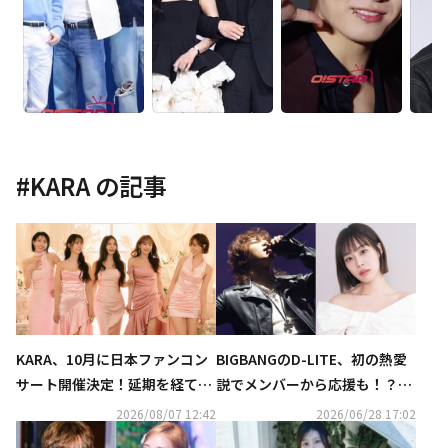
#
KARA
の記事
KARA、10月に日本ファンコン
BIGBANGのD-LITE、初の熱愛
サート開催決定！延期を経てフ
説でメンバーから応援も！？KA
ァンと再会へ
RA ヨンジとの“密着写真”の真
2026/08/07 12:42
2026/06/28 17:02
相語る（動画あり）