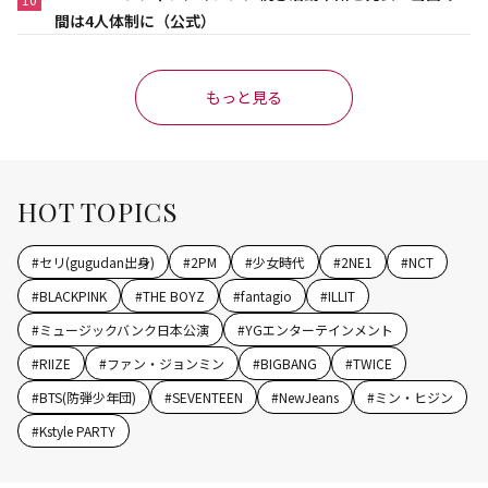
間は4人体制に（公式）
もっと見る
HOT TOPICS
#
セリ(gugudan出身)
#
2PM
#
少女時代
#
2NE1
#
NCT
#
BLACKPINK
#
THE BOYZ
#
fantagio
#
ILLIT
#
ミュージックバンク日本公演
#
YGエンターテインメント
#
RIIZE
#
ファン・ジョンミン
#
BIGBANG
#
TWICE
#
BTS(防弾少年団)
#
SEVENTEEN
#
NewJeans
#
ミン・ヒジン
#
Kstyle PARTY