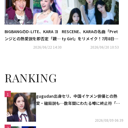
BIGBANGのD-LITE、KARA ヨ
RESCENE、KARAの名曲「Pret
ンジとの熱愛説を即否定「親し
ty Girl」をリメイク！7月8日リ
い同僚」
リース
2026/06/22 14:30
2026/06/20 10:53
RANKING
1
gugudan出身セリ、中国イケメン俳優との熱
愛・破局説も…数年間にわたる噂に終止符「邪
魔しないで」
2026/08/09 06:39
2