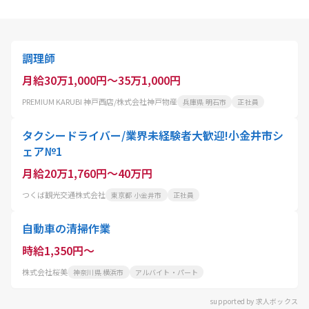
調理師
月給30万1,000円～35万1,000円
PREMIUM KARUBI 神戸西店/株式会社神戸物産
兵庫県 明石市
正社員
タクシードライバー/業界未経験者大歓迎!小金井市シ
ェア№1
月給20万1,760円～40万円
つくば観光交通株式会社
東京都 小金井市
正社員
自動車の清掃作業
時給1,350円～
株式会社桜美
神奈川県 横浜市
アルバイト・パート
supported by 求人ボックス