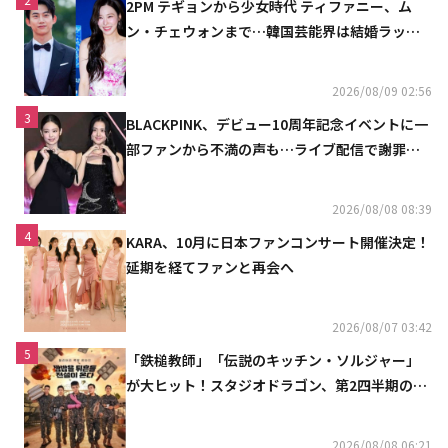
2PM テギョンから少女時代 ティファニー、ム
ン・チェウォンまで…韓国芸能界は結婚ラッシ
ュ
2026/08/09 02:56
3
BLACKPINK、デビュー10周年記念イベントに一
部ファンから不満の声も…ライブ配信で謝罪
「コミュニケーション不足だった」
2026/08/08 08:39
4
KARA、10月に日本ファンコンサート開催決定！
延期を経てファンと再会へ
2026/08/07 03:42
5
「鉄槌教師」「伝説のキッチン・ソルジャー」
が大ヒット！スタジオドラゴン、第2四半期の売
上高が黒字に
2026/08/08 06:21